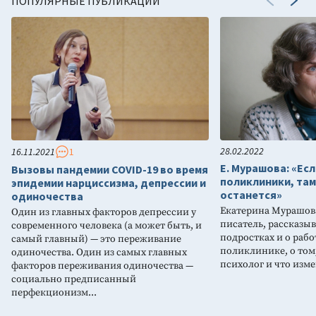
ПОПУЛЯРНЫЕ ПУБЛИКАЦИИ
28.02.2022
16.11.2021
1
Е. Мурашова: «Есл
Вызовы пандемии COVID-19 во время
поликлиники, там
эпидемии нарциссизма, депрессии и
останется»
одиночества
Екатерина Мурашова
Один из главных факторов депрессии у
писатель, рассказы
современного человека (а может быть, и
подростках и о рабо
самый главный) — это переживание
поликлинике, о том
одиночества. Один из самых главных
психолог и что измен
факторов переживания одиночества —
социально предписанный
перфекционизм...