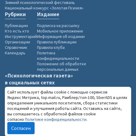
Зимний психологический фестиваль
Национальный конкурс «Золотая Психея»
Рубрики
Издание
Публикации
Подписка на рассылку
Кто есть кто
Мобильное приложение
Инструментарий
Информация об издании
Организации
Правила публикации
Справочник
Правила клуба
Календарь
Политика
конфиденциальности
Положение об обработке
персональных данных
«Психологическая газета»
в социальных сетях
Сайт использует файлы cookie с помощью сервисов
Яндекс Метрика, top.mail.ru, Рамблер/топ-100, SberADS в целях
определения уникального посетителя, сбора статистики
посещений и улучшения работы сайта. Оставаясь на сайте,
2004–2026 «Психологическая газета»
вы соглашаетесь с обработкой файлов cookie
18+
При использовании материалов сайта
согласно
Политике конфиденциальности
.
обязательна ссылка на www.psy.su
Согласен