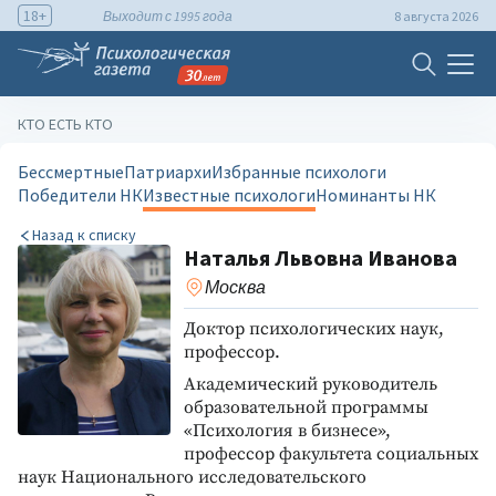
18+
Выходит с 1995 года
8 августа 2026
КТО ЕСТЬ КТО
Бессмертные
Патриархи
Избранные психологи
Победители НК
Известные психологи
Номинанты НК
Назад к списку
Наталья Львовна Иванова
Москва
Доктор психологических наук,
профессор.
Академический руководитель
образовательной программы
«Психология в бизнесе»,
профессор факультета социальных
наук Национального исследовательского