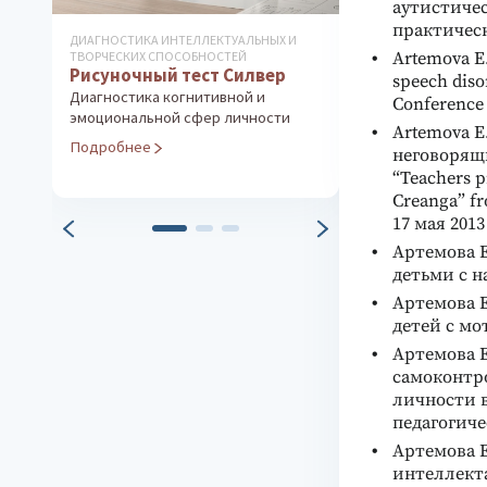
аутистиче
практическ
ДИАГНОСТИКА ИНТЕЛЛЕКТУАЛЬНЫХ И
ДИАГНОСТИКА ОС
Artemova E.
ТВОРЧЕСКИХ СПОСОБНОСТЕЙ
ЛИЧНОСТИ
Рисуночный тест Силвер
Методика «
speech dis
путь»
Диагностика когнитивной и
Conference 
эмоциональной сфер личности
Технология исс
Artemova E
с помощью рис
Подробнее
неговорящ
Подробнее
“Teachers p
Creanga” fr
17 мая 2013 
Артемова Е
детьми с н
Артемова Е
детей с мот
Артемова 
самоконтро
личности 
педагогичес
Артемова Е
интеллекта