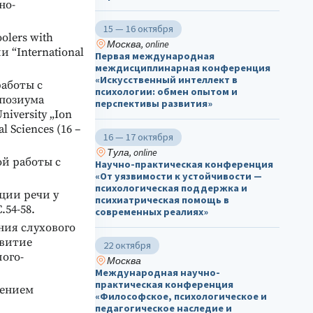
но-
15 — 16 октября
oolers with
Москва, online
 “International
Первая международная
междисциплинарная конференция
«Искусственный интеллект в
работы с
психологии: обмен опытом и
мпозиума
перспективы развития»
niversity „Ion
l Sciences (16 –
16 — 17 октября
Тула, online
ой работы с
Научно-практическая конференция
«От уязвимости к устойчивости —
психологическая поддержка и
ции речи у
психиатрическая помощь в
.54-58.
современных реалиях»
ния слухового
звитие
22 октября
ого-
Москва
Международная научно-
практическая конференция
шением
«Философское, психологическое и
педагогическое наследие и