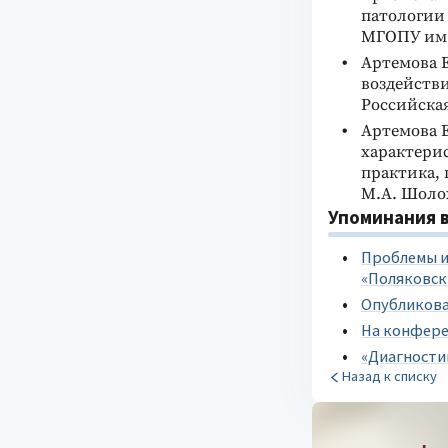
патологии 
МГОПУ им. 
Артемова 
воздействи
Российская
Артемова Е
характерис
практика,
М.А. Шолох
Упоминания в
Проблемы и
«Поляковск
Опубликова
На конфере
«Диагности
Назад к списку