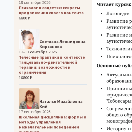
19 сентября 2026
Читает курсы:
Психолог в соцсетях: секреты
продвижения своего контента
Логопедия
6800 ₽
Развитие 
аутистичес
Развитие 
аутистичес
Светлана Леонидовна
Кирсанова
Технологи
12–13 сентября 2026
Психолого-
Телесные практики в контексте
танцевально-двигательной
Основные пуб
терапии: возможности и
ограничения
Актуальны
10800 ₽
образовани
Принципы 
юридически
Чебоксары: 
Наталья Михайловна
Кий
Современн
17 сентября 2026
общего об
Школьная дисциплина: формы и
монография
методы управления
нежелательным поведением
История и 
учащихся