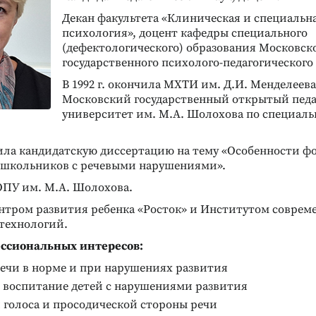
Декан факультета «Клиническая и специальн
психология», доцент кафедры специального
(дефектологического) образования Московск
государственного психолого-педагогического
В 1992 г. окончила МХТИ им. Д.И. Менделеева, в
Московский государственный открытый пед
университет им. М.А. Шолохова по специал
итила кандидатскую диссертацию на тему «Особенности 
ошкольников с речевыми нарушениями».
ОПУ им. М.А. Шолохова.
нтром развития ребенка «Росток» и Институтом соврем
технологий.
ссиональных интересов:
речи в норме и при нарушениях развития
и воспитание детей с нарушениями развития
 голоса и просодической стороны речи