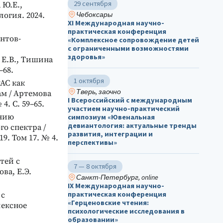
29 сентября
 Ю.Е.,
Чебоксары
огия. 2024.
ХΙ Международная научно-
практическая конференция
нтов-
«Комплексное сопровождение детей
с ограниченными возможностями
здоровья»
 Е.В., Тишина
–68.
1 октября
АС как
Тверь, заочно
м / Артемова
I Всероссийский с международным
4. С. 59–65.
участием научно-практический
анию
симпозиум «Ювенальная
девиантология: актуальные тренды
о спектра /
развития, интеграции и
9. Том 17. № 4.
перспективы»
тей с
7 — 8 октября
ва, Е.Э.
Санкт-Петербург, online
IX Международная научно-
практическая конференция
 с
«Герценовские чтения:
лексное
психологические исследования в
образовании»