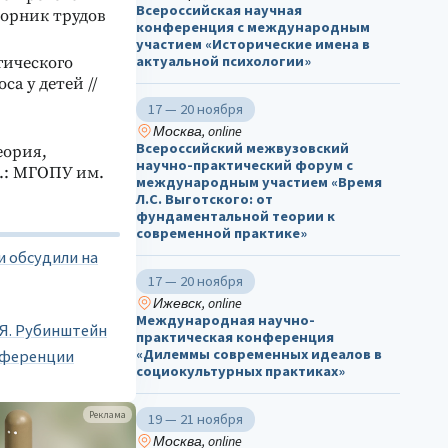
Всероссийская научная
борник трудов
конференция с международным
участием «Исторические имена в
актуальной психологии»
гического
а у детей //
17 — 20 ноября
Москва, online
Всероссийский межвузовский
еория,
научно-практический форум с
.: МГОПУ им.
международным участием «Время
Л.С. Выготского: от
фундаментальной теории к
современной практике»
и обсудили на
17 — 20 ноября
Ижевск, online
Международная научно-
.Я. Рубинштейн
практическая конференция
«Дилеммы современных идеалов в
нференции
социокультурных практиках»
Реклама
19 — 21 ноября
Москва, online