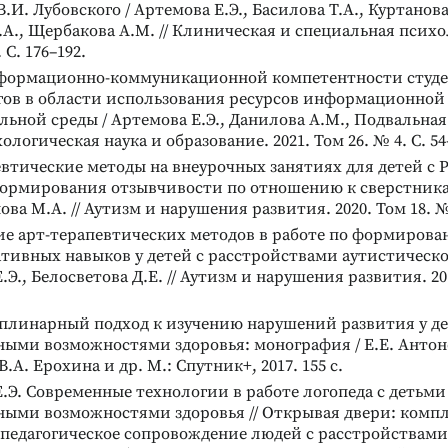
.И. Лубовского / Артемова Е.Э., Басилова Т.А., Куртанова
А., Щербакова А.М. // Клиническая и специальная психол
 С. 176–192.
формационно-коммуникационной компетентности студе
гов в области использования ресурсов информационной
льной среды / Артемова Е.Э., Данилова А.М., Подвальная
хологическая наука и образование. 2021. Том 26. № 4. С. 54
втические методы на внеурочных занятиях для детей с Р
формирования отзывчивости по отношению к сверстника
ова М.А. // Аутизм и нарушения развития. 2020. Том 18. № 
е арт-терапевтических методов в работе по формиров
ивных навыков у детей с расстройствами аутистическог
.Э., Белосветова Д.Е. // Аутизм и нарушения развития. 201
Реклама
Реклама
линарный подход к изучению нарушений развития у де
ыми возможностями здоровья: монография / Е.Е. Антоно
.А. Ерохина и др. М.: Спутник+, 2017. 155 с.
.Э. Современные технологии в работе логопеда с детьми
ными возможностями здоровья // Открывая двери: комп
-педагогическое сопровождение людей с расстройствами