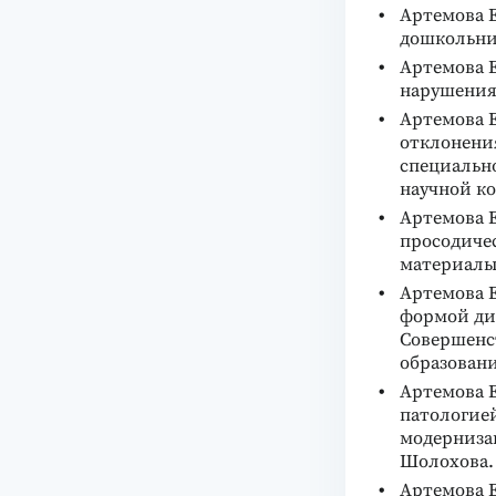
Артемова 
дошкольник
Артемова 
нарушениям
Артемова Е
отклонени
специальн
научной ко
Артемова Е
просодичес
материалы 
Артемова 
формой ди
Совершенс
образовани
Артемова Е
патологией
модерниза
Шолохова. 
Артемова Е