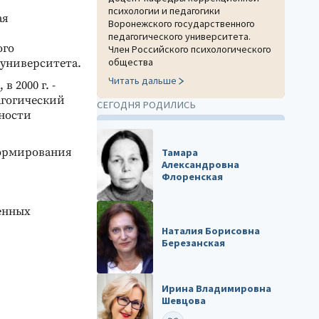
психологии и педагогики
ая
Воронежского государственного
педагогического университета.
ого
Член Российского психологического
общества
 университета.
Читать дальше
 2000 г. -
агогический
СЕГОДНЯ РОДИЛИСЬ
ьности
формирования
Тамара
Александровна
Флоренская
енных
Наталия Борисовна
Березанская
Ирина Владимировна
Шевцова