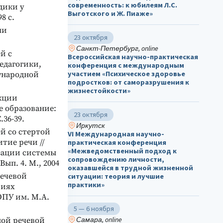
современность: к юбилеям Л.С.
дики у
Выготского и Ж. Пиаже»
8 с.
ми
23 октября
Санкт-Петербург, online
й с
Всероссийская научно-практическая
едагогики,
конференция с международным
участием «Психическое здоровье
ународной
подростков: от саморазрушения к
жизнестойкости»
екции
е образование:
23 октября
36-39.
Иркутск
й со стертой
VI Международная научно-
ие речи //
практическая конференция
«Межведомственный подход к
зации системы
сопровождению личности,
ып. 4. М., 2004
оказавшейся в трудной жизненной
речевой
ситуации: теория и лучшие
практики»
виях
ОПУ им. М.А.
5 — 6 ноября
Самара, online
ной речевой