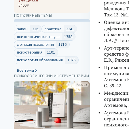
рождения В
5400 ₽
Мешкова Т.
Том 13. №1.
ПОПУЛЯРНЫЕ ТЕМЫ
Оценка ин
дефектоло
закон
316
практика
2241
образовате
психологическая наука
1758
Л.А. // Пси
детская психология
1716
Арт-терапе
психотерапия
1101
средство 
психология образования
1076
Е.Э., Ряжен
Применени
Все темы
коммуникат
ПСИХОЛОГИЧЕСКИЙ ИНСТРУМЕНТАРИЙ
Артемова Е
Реклама
С. 35–42.
Междисцип
ограниченн
Артемова, В
Артемова Е
ограничен
психолого