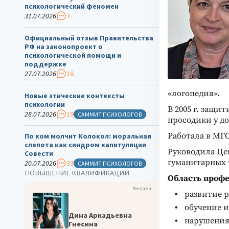
психологический феномен
31.07.2026
7
Официальный отзыв Правительства
РФ на законопроект о
психологической помощи и
поддержке
27.07.2026
16
«логопедия».
Новые этические контексты
психологии
В 2005 г. защ
28.07.2026
19
САММИТ ПСИХОЛОГОВ
просодики у д
Работала в МГ
По ком молчит Колокол: моральная
слепота как синдром капитуляции
Руководила Це
Совести
гуманитарных 
20.07.2026
33
САММИТ ПСИХОЛОГОВ
ПОВЫШЕНИЕ КВАЛИФИКАЦИИ
Область профе
Реклама
развитие 
обучение 
Дина Аркадьевна
нарушения
Гнесина