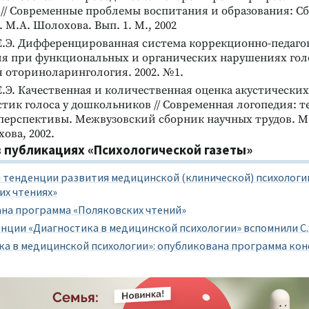
// Современные проблемы воспитания и образования: С
М.А. Шолохова. Вып. 1. М., 2002
Е.Э. Дифференцированная система коррекционно-педаго
я при функциональных и органических нарушениях голос
 оториноларингология. 2002. №1.
.Э. Качественная и количественная оценка акустических
тик голоса у дошкольников // Современная логопедия: т
 перспективы. Межвузовский сборник научных трудов. М
ова, 2002.
 публикациях «Психологической газеты»
 тенденции развития медицинской (клинической) психологи
их чтениях»
на программа «Поляковских чтений»
нции «Диагностика в медицинской психологии» вспомнили С
ка в медицинской психологии»: опубликована программа ко