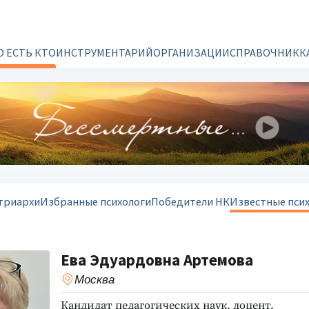
О ЕСТЬ КТО
ИНСТРУМЕНТАРИЙ
ОРГАНИЗАЦИИ
СПРАВОЧНИК
К
триархи
Избранные психологи
Победители НК
Известные пси
Ева Эдуардовна Артемова
Москва
Кандидат педагогических наук, доцент.