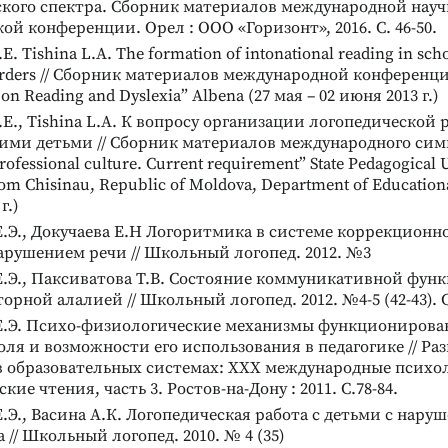
ского спектра. Сборник материалов международной науч
ой конференции. Орел : ООО «Горизонт», 2016. С. 46-50.
ОБЕННОСТЕЙ
ДИАГНОСТИКА ФУНКЦИОНАЛЬНОГО
E. Tishina L.A. The formation of intonational reading in sch
СОСТОЯНИЯ И РАБОТОСПОСОБНОСТИ
Жизненный
Тест Тулуз-Пьерона
orders // Сборник материалов международной конференции
Диагностика минимальных
on Reading and Dyslexia” Albena (27 мая – 02 июня 2013 г.)
мозговых дисфункций
ледования личности
.E., Tishina L.A. К вопросу организации логопедической 
уночных метафор
Подробнее
ими детьми // Сборник материалов международного си
rofessional culture. Current requirement” State Pedagogical U
om Chisinau, Republic of Moldova, Department of Educationa
г.)
.Э., Докучаева Е.Н Логоритмика в системе коррекционн
арушением речи // Школьный логопед. 2012. №3
.Э., Паксиватова Т.В. Состояние коммуникативной функ
орной алалией // Школьный логопед. 2012. №4-5 (42-43). C
Е.Э. Психо-физиологические механизмы функционирова
ля и возможности его использования в педагогике // Ра
в образовательных системах: ХХХ международные психол
кие чтения, часть 3. Ростов-на-Дону : 2011. С.78-84.
.Э., Васина А.К. Логопедическая работа с детьми с нару
 // Школьный логопед. 2010. № 4 (35)