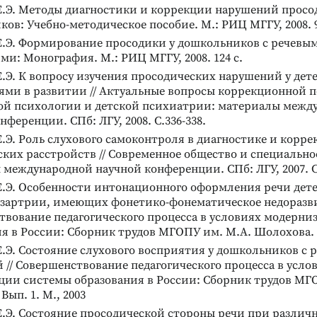
Е.Э. Методы диагностики и коррекции нарушений просо
ов: Учебно-методическое пособие. М.: РИЦ МГГУ, 2008. 9
Е.Э. Формирование просодики у дошкольников с речевы
и: Монография. М.: РИЦ МГГУ, 2008. 124 с.
.Э. К вопросу изучения просодических нарушений у дете
ями в развитии // Актуальные вопросы коррекционной п
ой психологии и детской психиатрии: материалы межд
нференции. СПб: ЛГУ, 2008. С.336-338.
.Э. Роль слухового самоконтроля в диагностике и корр
ких расстройств // Современное общество и специально
международной научной конференции. СПб: ЛГУ, 2007. С.
Е.Э. Особенности интонационного оформления речи дете
зартрии, имеющих фонетико-фонематическое недоразвит
твование педагогического процесса в условиях модерни
я в России: Сборник трудов МГОПУ им. М.А. Шолохова. В
.Э. Состояние слухового восприятия у дошкольников с 
 // Совершенствование педагогического процесса в усло
ции системы образования в России: Сборник трудов МГ
Вып. 1. М., 2003
.Э. Состояние просодической стороны речи при различ