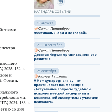
ПОЗДРАВИТЬ
КАЛЕНДАРЬ СОБЫТИЙ
15 августа
Санкт-Петербург
ойствами
Фестиваль «Гори и не сгорай»
2 — 10 сентября
спектра
Санкт-Петербург
Девятая Неделя организационного
развития
 высшего
 2025. 152 с.
25 сентября
ские и
Калуга, Ташкент
.В. Фомин.
V Международная научно-
практическая конференция
«Актуальные вопросы судебной
ачального
психологической экспертизы и
требностями:
комплексной экспертизы с участием
психолога»
У, 2024. 186 с.
летию со дня