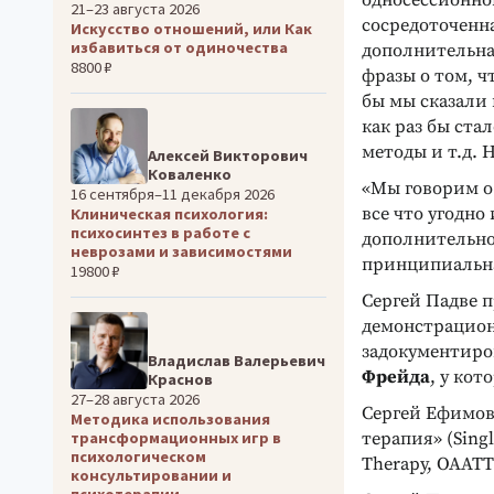
односессионно
21–23 августа 2026
сосредоточенн
Искусство отношений, или Как
избавиться от одиночества
дополнительна
8800 ₽
фразы о том, 
бы мы сказали 
как раз бы ста
методы и т.д. 
Алексей Викторович
Коваленко
«Мы говорим о
16 сентября–11 декабря 2026
все что угодно
Клиническая психология:
психосинтез в работе с
дополнительно
неврозами и зависимостями
принципиальна
19800 ₽
Сергей Падве 
демонстрационн
задокументиро
Владислав Валерьевич
Фрейда
, у кот
Краснов
27–28 августа 2026
Сергей Ефимов
Методика использования
терапия» (Sing
трансформационных игр в
психологическом
Therapy, OAATT
консультировании и
психотерапии