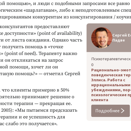
ой помощью», и люди с подобными запросами все равно и
огическим «шарлатанам», либо к неподготовленным спе
ОБЕННОСТЕЙ
ДИАГНОСТИКА ОСОБЕННОСТЕЙ
ЛИЧНОСТИ
ицированным конкурентам из консультирования / коучин
вствах
Тест Сонди
вития
Глубинная диагностика личности
консультантов предоставляют
 интеллекта у
(латентные психические
 доступности» (point of availability)
Сергей 
отклонения)
и от листа ожидания. Однако часть
Падве
Подробнее
т получить помощь в «точке
 (point of need). Терапевту важно
Психотерапевтическ
ли он откликаться на запрос
0
чной помощи, хочет ли он
Рационально-эмот
 такую помощь?» — отметил Сергей
поведенческая тер
Эллиса. Работа с
иррациональными
, что клиенты примерно в 50%
убеждениями, по
психологические 
тоятельно принимают решение о
клиента
ости терапии — прекращая ее.
, 2005): «Мы пытаемся предсказать
Подробнее
терапии и ее успешность для
ас слабо это получается».