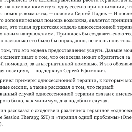
й терапией? Это целенаправленная работа терапевта и к
ая на помощи клиенту за одну сессию при понимании, ч
я помощь возможна, — пояснил Сергей Падве. — И после
что дополнительная помощь возможна, является принци
нет, это такая пуристская модель односессионной терапи
ло новым направлением. Пришлось бы создавать свою те
Но насколько это было бы оправданно, не очень понятно».
 том, что это модель предоставления услуги. Дальше м
 и клиент знает о том, что он всегда может обратиться за
й помощью, за альтернативной помощью. И это обознача
я позиция», — подчеркнул Сергей Ефимович.
привел примеры односессионной терапии, к которым мо
ые сессии, а также рассказал о том, что первый
ванный случай односессионной терапии связан с имен
орого было, как минимум, два подобных случая.
ич рассказал о сходстве и различиях терминов «односе
le Session Therapy, SST) и «терапия одной проблемы» (One
).