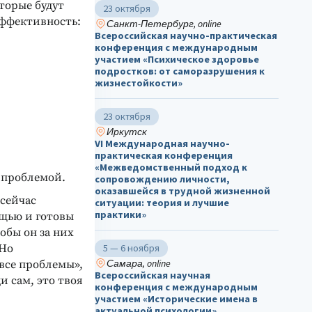
торые будут
23 октября
эффективность:
Санкт-Петербург, online
Всероссийская научно-практическая
конференция с международным
участием «Психическое здоровье
подростков: от саморазрушения к
жизнестойкости»
23 октября
Иркутск
VI Международная научно-
практическая конференция
«Межведомственный подход к
 проблемой.
сопровождению личности,
оказавшейся в трудной жизненной
 сейчас
ситуации: теория и лучшие
практики»
ощью и готовы
обы он за них
 Но
5 — 6 ноября
Самара, online
 все проблемы»,
Всероссийская научная
и сам, это твоя
конференция с международным
участием «Исторические имена в
актуальной психологии»