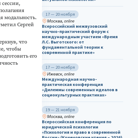
 сессии,
еполагания
17 — 20 ноября
ая модальность.
Москва, online
тметил Сергей
Всероссийский межвузовский
научно-практический форум с
международным участием «Время
еркнув, что
Л.С. Выготского: от
фундаментальной теории к
е, чтобы
современной практике»
одготовить его
ичность
17 — 20 ноября
Ижевск, online
Международная научно-
практическая конференция
«Дилеммы современных идеалов в
социокультурных практиках»
19 — 21 ноября
Москва, online
Всероссийская конференция по
юридической психологии
«Психология и право в современной
России» (Коченовские чтения – 2026)