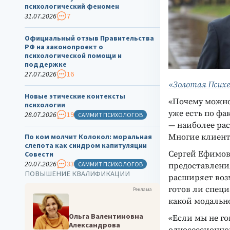
психологический феномен
31.07.2026
7
Официальный отзыв Правительства
РФ на законопроект о
психологической помощи и
поддержке
27.07.2026
16
«Золотая Психе
Новые этические контексты
«Почему можно
психологии
уже есть по фа
28.07.2026
19
САММИТ ПСИХОЛОГОВ
— наиболее рас
Многие клиент
По ком молчит Колокол: моральная
слепота как синдром капитуляции
Сергей Ефимов
Совести
20.07.2026
33
САММИТ ПСИХОЛОГОВ
предоставления
ПОВЫШЕНИЕ КВАЛИФИКАЦИИ
расширяет воз
готов ли специа
Реклама
какой модально
Ольга Валентиновна
«Если мы не г
Александрова