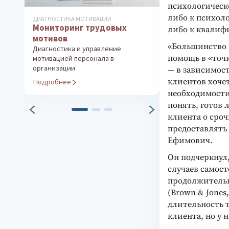
психологическ
либо к психол
ДИАГНОСТИКА МОТИВАЦИИ
ДИАГНОСТИКА ОС
Мониторинг трудовых
ЛИЧНОСТИ
либо к квалиф
Истории о чу
мотивов
Технология раз
«Большинство 
Диагностика и управление
эмоционального
помощь в «точке
мотивацией персонала в
детей
организации
— в зависимост
Подробнее
клиентов хоче
Подробнее
необходимости»
понять, готов 
клиента о сро
предоставлять
Ефимович.
Он подчеркнул
случаев самос
продолжительн
(Brown & Jones
длительность 
клиента, но у н