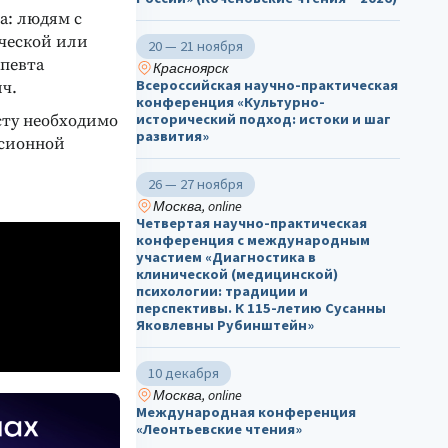
а: людям с
ческой или
20 — 21 ноября
апевта
Красноярск
Всероссийская научно-практическая
ч.
конференция «Культурно-
исторический подход: истоки и шаг
исту необходимо
развития»
ссионной
26 — 27 ноября
Москва, online
Четвертая научно-практическая
конференция с международным
участием «Диагностика в
клинической (медицинской)
психологии: традиции и
перспективы. К 115-летию Сусанны
Яковлевны Рубинштейн»
10 декабря
Москва, online
Международная конференция
«Леонтьевские чтения»