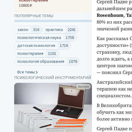
Сергей Падве р
10800 ₽
дальнейшем раз
Rosenbaum
,
Ta
ПОПУЛЯРНЫЕ ТЕМЫ
80% из них рас
значимой разн
закон
316
практика
2241
психологическая наука
1758
Как рассказал 
доступности» (
детская психология
1716
страховку, лю
психотерапия
1101
долго ждать, а
психология образования
1076
центров шагов
Все темы
— пояснил Сер
ПСИХОЛОГИЧЕСКИЙ ИНСТРУМЕНТАРИЙ
Австралийски
Реклама
терапию как н
специалистом.
В Великобрита
обучить как мо
более активно
Сергей Падве п