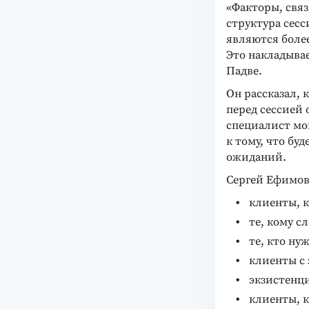
«Факторы, связ
структура сесс
являются более
Это накладывае
Падве.
Он рассказал, 
перед сессией
специалист мо
к тому, что бу
ожиданий.
Сергей Ефимов
клиенты, 
те, кому с
те, кто ну
клиенты с
экзистенци
клиенты, 