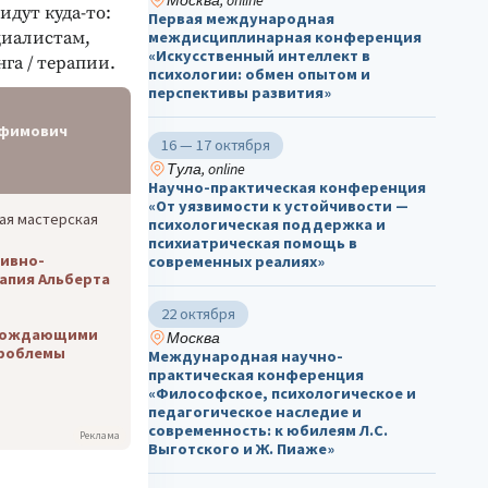
Москва, online
дут куда-то:
Первая международная
циалистам,
междисциплинарная конференция
«Искусственный интеллект в
га / терапии.
психологии: обмен опытом и
перспективы развития»
Ефимович
16 — 17 октября
Тула, online
Научно-практическая конференция
«От уязвимости к устойчивости —
ая мастерская
психологическая поддержка и
психиатрическая помощь в
ивно-
современных реалиях»
апия Альберта
22 октября
рождающими
Москва
проблемы
Международная научно-
практическая конференция
«Философское, психологическое и
педагогическое наследие и
современность: к юбилеям Л.С.
Реклама
Выготского и Ж. Пиаже»