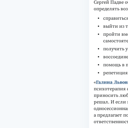
Сергей Падве о
определять во
справиться
выйти из т
пройти вме
самостоят
получить у
воссоедин
помощь в 
репетиция
«
Галина Львов
психотерапия 
приносить любы
решал. И если
односессионная
а предлагает п
ответственност