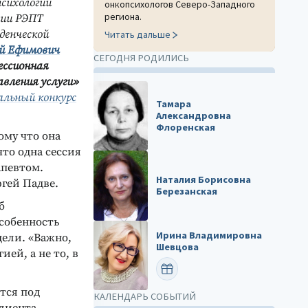
сихологии
онкопсихологов Северо-Западного
региона.
ции РЭПТ
денческой
Читать дальше
ей Ефимович
СЕГОДНЯ РОДИЛИСЬ
ессионная
авления услуги»
альный конкурс
Тамара
Александровна
Флоренская
ому что она
что одна сессия
апевтом.
Наталия Борисовна
гей Падве.
Березанская
б
особенность
Ирина Владимировна
ели. «Важно,
Шевцова
ией, а не то, в
ПОЗДРАВИТЬ
тся под
КАЛЕНДАРЬ СОБЫТИЙ