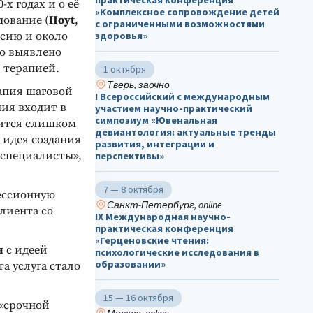
практическая конференция
х годах и о её
«Комплексное сопровождение детей
дование (
Hoyt
,
с ограниченными возможностями
ссию и около
здоровья»
ло выявлено
 терапией.
1 октября
Тверь, заочно
рапия шаговой
I Всероссийский с международным
пия входит в
участием научно-практический
симпозиум «Ювенальная
дится слишком
девиантология: актуальные тренды
 идея создания
развития, интеграции и
 специалисты»,
перспективы»
7 — 8 октября
ессионную
Санкт-Петербург, online
лиента со
IX Международная научно-
практическая конференция
«Герценовские чтения:
н
с идеей
психологические исследования в
образовании»
а услуга стало
15 — 16 октября
 «срочной