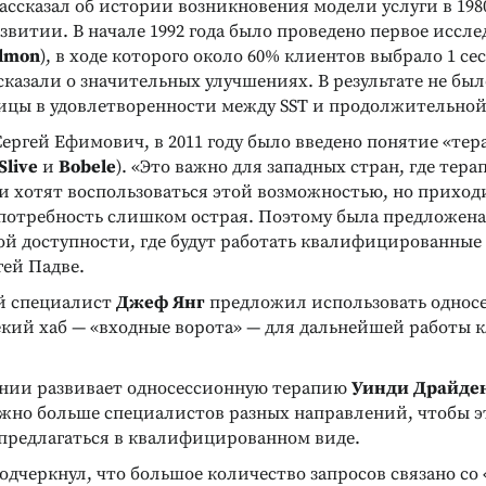
ассказал об истории возникновения модели услуги в 1980-
витии. В начале 1992 года было проведено первое иссле
lmon
), в ходе которого около 60% клиентов выбрало 1 се
сказали о значительных улучшениях. В результате не бы
ицы в удовлетворенности между SST и продолжительной
Сергей Ефимович, в 2011 году было введено понятие «те
Slive
и
Bobele
). «Это важно для западных стран, где тера
ди хотят воспользоваться этой возможностью, но прихо
 потребность слишком острая. Поэтому была предложена
ой доступности, где будут работать квалифицированные
гей Падве.
й специалист
Джеф Янг
предложил использовать однос
Реклама
Реклама
екий хаб — «входные ворота» — для дальнейшей работы к
нии развивает односессионную терапию
Уинди Драйде
жно больше специалистов разных направлений, чтобы эт
 предлагаться в квалифицированном виде.
одчеркнул, что большое количество запросов связано со