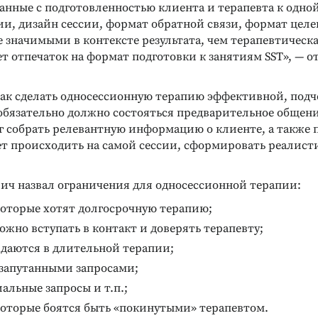
анные с подготовленностью клиента и терапевта к одной
ии, дизайн сессии, формат обратной связи, формат цел
 значимыми в контексте результата, чем терапевтическ
т отпечаток на формат подготовки к занятиям SST», — о
как сделать односессионную терапию эффективной, подч
 обязательно должно состояться предварительное общени
г собрать релевантную информацию о клиенте, а также п
дет происходить на самой сессии, сформировать реалист
ич назвал ограничения для односессионной терапии:
которые хотят долгосрочную терапию;
ложно вступать в контакт и доверять терапевту;
ждаются в длительной терапии;
 запутанными запросами;
альные запросы и т.п.;
которые боятся быть «покинутыми» терапевтом.