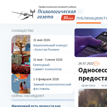
18+
ПУБЛИКАЦИИ
КТ
СООБЩЕСТВО
31 мая 2026
Национальный конкурс
«Золотая Психея»
31 мая - 3 июня 2026
26.07.2022
1
Ежегодный
Односесс
Саммит психологов
предоста
1-3 февраля 2026
Зимний психологический
практика
пси
фестиваль
СЕЙЧАС ОБСУЖДАЮТ
Жизненный путь личности как