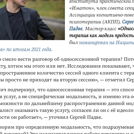
Института практической п
«Иматон», член совета сек
Ассоциации когнитивно-пове
психотерапии (АКПП),
Серг
Падве
. Мастер-класс
«Однос
терапия как модель предост
был
номинирован на Национ
я» по итогам 2021 года
.
 смело вести разговор об односессионной терапии? Пот
кту, хотим мы этого или нет. Исследования показывают, 
пространенное количество сессий одного клиента с тер
ы просто не приходят на вторую сессию», — отметил Сер
ич подчеркнул, что односессионная терапия — это спосо
 услуг, а не специфическая модальность, и именно эта 
можности по дальнейшему распространению данной мод
лист оказывать такую услугу, согласен ли он с её идеолог
сти он работает», — уточнил Сергей Падве.
оворим про определенную модальность, что подразумевае