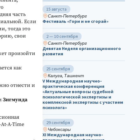
лиента,
то
15 августа
дняя часть
Санкт-Петербург
пиальной. Если
Фестиваль «Гори и не сгорай»
и, тогда это
орию, свои
2 — 10 сентября
Санкт-Петербург
Девятая Неделя организационного
ожет произойти
развития
ется как
25 сентября
Калуга, Ташкент
V Международная научно-
жно отнести и
практическая конференция
«Актуальные вопросы судебной
психологической экспертизы и
ем
Зигмунда
комплексной экспертизы с участием
психолога»
ссионная
29 сентября
-At-A-Time
Чебоксары
ХΙ Международная научно-