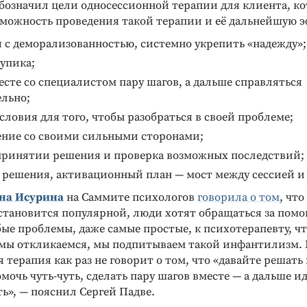
бозначил цели односессионной терапии для клиента, ко
зможность проведения такой терапии и её дальнейшую 
 с деморализованностью, системно укрепить «надежду»;
упика;
сте со специалистом пару шагов, а дальше справляться
ельно;
словия для того, чтобы разобраться в своей проблеме;
ение со своими сильными сторонами;
принятии решения и проверка возможных последствий;
 решения, активационный план — мост между сессией и
на Исурина
на Саммите психологов
говорила о том
, что
становится популярной, люди хотят обращаться за пом
е проблемы, даже самые простые, к психотерапевту, чт
 мы откликаемся, мы подпитываем такой инфантилизм.
 терапия как раз не говорит о том, что «давайте решать
омочь чуть-чуть, сделать пару шагов вместе — а дальше ид
ь», — пояснил Сергей Падве.