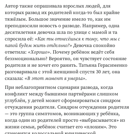
Автор также опрашивала взрослых людей, для
которых развод их родителей когда-то был крайне
тяжёлым. Большое значение имело то, как им
преподносили новость о разводе. Например, одна
десятилетняя девочка шла по улице с мамой и та
спросила её:
«Как ты отнесёшься к тому, что мы с
папой будем жить отдельно?»
Девочка спокойно
ответила:
«Хорошо»
. Почему ребёнок ведёт себя
безэмоционально? Вероятно, он чувствует состояние
родителя и не хочет его ранить. Татьяна Герасименко
разговаривала с этой женщиной спустя 30 лет, она
сказала:
«В этот момент я умерла»
.
При неблагоприятном сценарии развода, когда
конфликт между бывшими партнёрами слишком
углублён, у детей может сформироваться синдром
отчуждения родителя. Синдром отчуждения родителя
— это группа симптомов, возникающих у ребёнка,
когда один из родителей просто «выбрасывается» из
жизни семьи, ребёнок считает его «плохим». Это
становится колоссальной юридической,