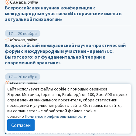
Самара, online
Всероссийская научная конференция с
международным участием «Исторические имена в
актуальной психологии»
17 — 20 ноября
Москва, online
Всероссийский межвузовский научно-практический
форум с международным участием «Время Л.С.
Выготского: от фундаментальной теории к
современной практике»
17 — 20 ноября
Ижевск, online
Международная научно-практическая конференция
Сайт использует файлы cookie с помощью сервисов
«Дилеммы современных идеалов в социокультурных
Яндекс Метрика, top.mail.ru, Рамблер/топ-100, SberADS в целях
определения уникального посетителя, сбора статистики
практиках»
посещений и улучшения работы сайта. Оставаясь на сайте,
вы соглашаетесь с обработкой файлов cookie
19 — 21 ноября
согласно
Политике конфиденциальности
.
Москва, online
Согласен
Всероссийская конференция по юридической
психологии «Психология и право в современной