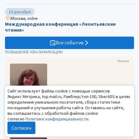
10 декабря
Москва, online
Международная конференция «Леонтьевские
чтения»
Все события
ПОВЫШЕНИЕ КВАЛИФИКАЦИИ
Реклама
Сайт использует файлы cookie с помощью сервисов
Яндекс Метрика, top.mail.ru, Рамблер/топ-100, SberADS в целях
Ирина Николаевна Казаринова
определения уникального посетителя, сбора статистики
2–4 сентября 2026
посещений и улучшения работы сайта. Оставаясь на сайте,
Библиотерапия как средство сохранения
вы соглашаетесь с обработкой файлов cookie
психического здоровья в условиях
согласно
Политике конфиденциальности
.
травмирующей информационной среды
13200 ₽
Согласен