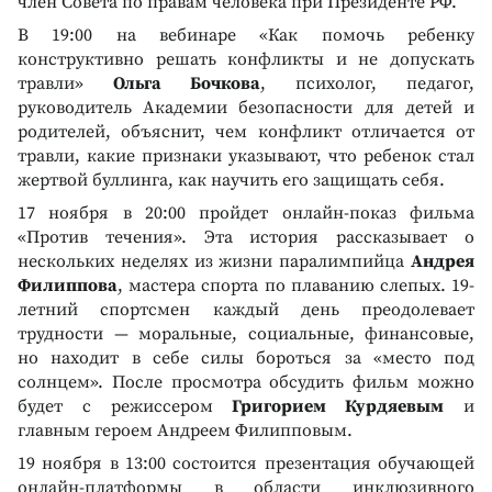
член Совета по правам человека при Президенте РФ.
В 19:00 на вебинаре «Как помочь ребенку
конструктивно решать конфликты и не допускать
травли»
Ольга Бочкова
, психолог, педагог,
руководитель Академии безопасности для детей и
родителей, объяснит, чем конфликт отличается от
травли, какие признаки указывают, что ребенок стал
жертвой буллинга, как научить его защищать себя.
17 ноября в 20:00 пройдет онлайн-показ фильма
«Против течения». Эта история рассказывает о
нескольких неделях из жизни паралимпийца
Андрея
Филиппова
, мастера спорта по плаванию слепых. 19-
летний спортсмен каждый день преодолевает
трудности — моральные, социальные, финансовые,
но находит в себе силы бороться за «место под
солнцем». После просмотра обсудить фильм можно
будет с режиссером
Григорием Курдяевым
и
главным героем Андреем Филипповым.
19 ноября в 13:00 состоится презентация обучающей
онлайн-платформы в области инклюзивного