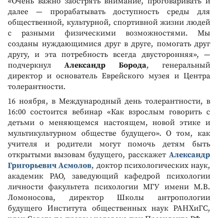
«Очень важно заострять внимание, проговаривать и
далее — прорабатывать доступность среды для
общественной, культурной, спортивной жизни людей
с разными физическими возможностями. Мы
созданы нуждающимися друг в друге, помогать друг
другу, и эта потребность всегда двусторонняя», —
подчеркнул
Александр Борода
, генеральный
директор и основатель Еврейского музея и Центра
толерантности.
16 ноября, в Международный день толерантности, в
16:00 состоится вебинар «Как взрослым говорить с
детьми о меняющемся настоящем, новой этике и
мультикультурном обществе будущего». О том, как
учителя и родители могут помочь детям быть
открытыми вызовам будущего, расскажет
Александр
Григорьевич Асмолов
, доктор психологических наук,
академик РАО, заведующий кафедрой психологии
личности факультета психологии МГУ имени М.В.
Ломоносова, директор Школы антропологии
будущего Института общественных наук РАНХиГС,