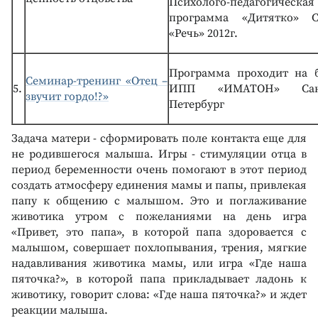
Психолого-педагогическая
программа «Дитятко» С
«Речь» 2012г.
Программа проходит на б
Семинар-тренинг «Отец –
5.
ИПП «ИМАТОН» Сан
звучит гордо!?»
Петербург
Задача матери - сформировать поле контакта еще для
не родившегося малыша. Игры - стимуляции отца в
период беременности очень помогают в этот период
создать атмосферу единения мамы и папы, привлекая
папу к общению с малышом. Это и поглаживание
животика утром с пожеланиями на день игра
«Привет, это папа», в которой папа здоровается с
малышом, совершает похлопывания, трения, мягкие
надавливания животика мамы, или игра «Где наша
пяточка?», в которой папа прикладывает ладонь к
животику, говорит слова: «Где наша пяточка?» и ждет
реакции малыша.