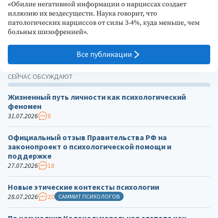
«Обилие негативной информации о нарциссах создает
иллюзию их вездесущести. Наука говорит, что
патологических нарциссов от силы 3-4%, куда меньше, чем
больных шизофренией».
Все публикации
СЕЙЧАС ОБСУЖДАЮТ
Жизненный путь личности как психологический
феномен
31.07.2026
8
Официальный отзыв Правительства РФ на
законопроект о психологической помощи и
поддержке
27.07.2026
18
Новые этические контексты психологии
28.07.2026
20
САММИТ ПСИХОЛОГОВ
По ком молчит Колокол: моральная слепота как