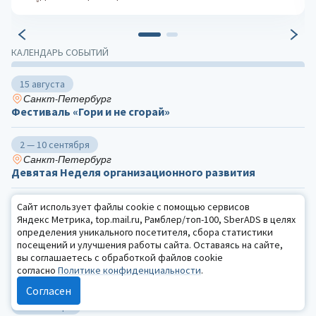
КАЛЕНДАРЬ СОБЫТИЙ
15 августа
Санкт-Петербург
Фестиваль «Гори и не сгорай»
2 — 10 сентября
Санкт-Петербург
Девятая Неделя организационного развития
25 сентября
Сайт использует файлы cookie с помощью сервисов
Яндекс Метрика, top.mail.ru, Рамблер/топ-100, SberADS в целях
Калуга, Ташкент
V Международная научно-практическая
определения уникального посетителя, сбора статистики
посещений и улучшения работы сайта. Оставаясь на сайте,
конференция «Актуальные вопросы судебной
вы соглашаетесь с обработкой файлов cookie
психологической экспертизы и комплексной
согласно
Политике конфиденциальности
.
экспертизы с участием психолога»
Согласен
29 сентября