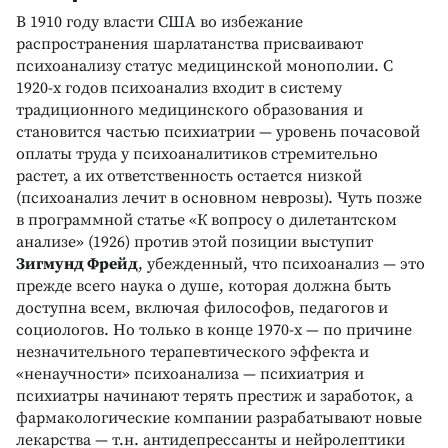
В 1910 году власти США во избежание
распространения шарлатанства присваивают
психоанализу статус медицинской монополии. С
1920-х годов психоанализ входит в систему
традиционного медицинского образования и
становится частью психиатрии — уровень почасовой
оплаты труда у психоаналитиков стремительно
растет, а их ответственность остается низкой
(психоанализ лечит в основном неврозы). Чуть позже
в программной статье «К вопросу о дилетантском
анализе» (1926) против этой позиции выступит
Зигмунд Фрейд
, убежденный, что психоанализ — это
прежде всего наука о душе, которая должна быть
доступна всем, включая философов, педагогов и
социологов. Но только в конце 1970-х — по причине
незначительного терапевтического эффекта и
«ненаучности» психоанализа — психиатрия и
психиатры начинают терять престиж и заработок, а
фармакологические компании разрабатывают новые
лекарства — т.н. антидепрессанты и нейролептики