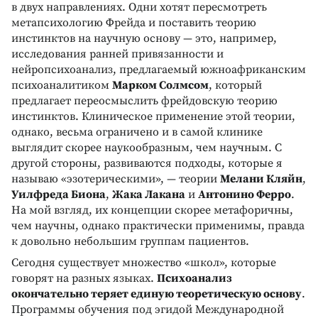
в двух направлениях. Одни хотят пересмотреть
метапсихологию Фрейда и поставить теорию
инстинктов на научную основу — это, например,
исследования ранней привязанности и
нейропсихоанализ, предлагаемый южноафриканским
психоаналитиком
Марком Солмсом
, который
предлагает переосмыслить фрейдовскую теорию
инстинктов. Клиническое применение этой теории,
однако, весьма ограничено и в самой клинике
выглядит скорее наукообразным, чем научным. С
другой стороны, развиваются подходы, которые я
называю «эзотерическими», — теории
Мелани Кляйн
,
Уилфреда Биона
,
Жака Лакана
и
Антонино Ферро
.
На мой взгляд, их концепции скорее метафоричны,
чем научны, однако практически применимы, правда
к довольно небольшим группам пациентов.
Сегодня существует множество «школ», которые
говорят на разных языках.
Психоанализ
окончательно теряет единую теоретическую основу
.
Программы обучения под эгидой Международной