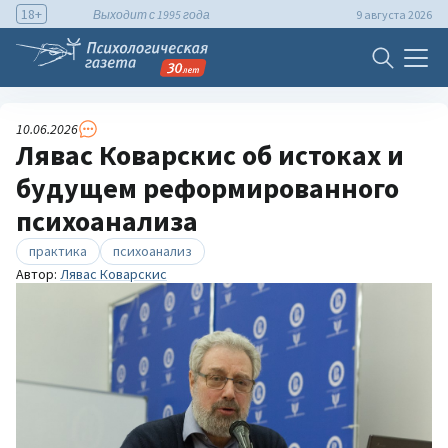
18+
Выходит с 1995 года
9 августа 2026
10.06.2026
Лявас Коварскис об истоках и
будущем реформированного
психоанализа
практика
психоанализ
Автор:
Лявас Коварскис