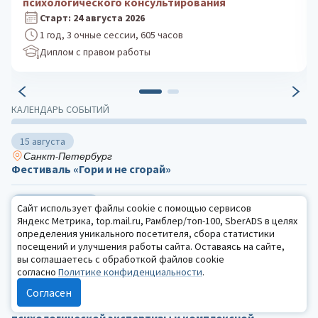
практика
Старт: 5 октября 2026
1 год, 3 очные сессии, 605 часов
Диплом с правом работы
КАЛЕНДАРЬ СОБЫТИЙ
15 августа
Санкт-Петербург
Фестиваль «Гори и не сгорай»
2 — 10 сентября
Сайт использует файлы cookie с помощью сервисов
Санкт-Петербург
Яндекс Метрика, top.mail.ru, Рамблер/топ-100, SberADS в целях
Девятая Неделя организационного развития
определения уникального посетителя, сбора статистики
посещений и улучшения работы сайта. Оставаясь на сайте,
вы соглашаетесь с обработкой файлов cookie
25 сентября
согласно
Политике конфиденциальности
.
Калуга, Ташкент
V Международная научно-практическая
Согласен
конференция «Актуальные вопросы судебной
психологической экспертизы и комплексной