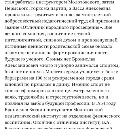
стал работать инструктором Молотовского, затем
Пермского, горкома партии, а Васса Алексеевна
продолжила трудиться в школе, за многолетний
добросовестный педагогический труд ей присвоили
звание «Отличник народного просвещения». Вне
всякого сомнения, воспитание в такой
интеллигентной, сильной духом и проповедующей
истинные ценности родительской семье оказало
огромное влияние на формирование личности
будущего ученого. С юных лет Бронислав
Александрович много и упорно занимался спортом,
был чемпионом г. Молотов среди учащихся в беге с
барьерами на 100 м и рекордсменом города среди
юношей по прыжкам в длину. Именно спорт не
только сформировал в нем целеустремленность,
волю, трудолюбие и стрессоустойчивость, но и
повлиял на выбор будущей профессии. В 1954 году
Бронислав Вяткин поступает в Молотовский
педагогический институт на отделение физического
воспитания. Окончив с отличием институт, Б.А.
Вяткин начинает работать учителем физической