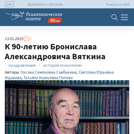
18+
Выходит с 1995 года
9 августа 2026
13.01.2025
1
К 90-летию Бронислава
Александровича Вяткина
поздравления
история психологии
Авторы:
Оксана Семёновна Самбикина
,
Светлана Юрьевна
Жданова
,
Татьяна Ананьевна Попова