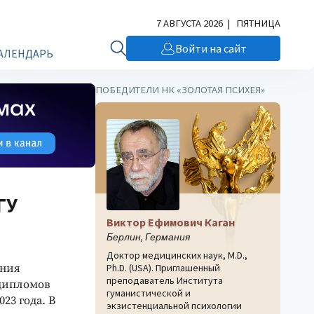
7 АВГУСТА 2026 | ПЯТНИЦА
Войти на сайт
АЛЕНДАРЬ
ПОБЕДИТЕЛИ НК «ЗОЛОТАЯ ПСИХЕЯ»
ГУ
Виктор Ефимович Каган
Берлин, Германия
Доктор медицинских наук, M.D.,
ония
Ph.D. (USA). Приглашенный
преподаватель Института
дипломов
гуманистической и
23 года. В
экзистенциальной психологии