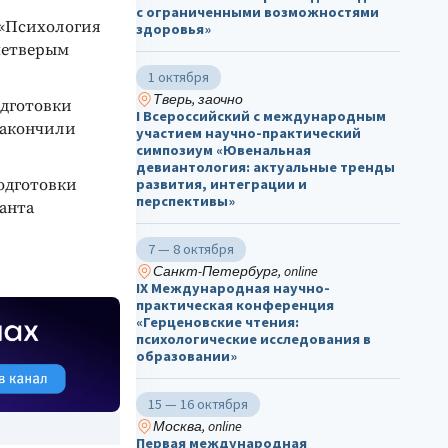
с ограниченными возможностями
 «Психология
здоровья»
 четверым
1 октября
Тверь, заочно
одготовки
I Всероссийский с международным
закончили
участием научно-практический
симпозиум «Ювенальная
девиантология: актуальные тренды
развития, интеграции и
одготовки
перспективы»
ранта
7 — 8 октября
Санкт-Петербург, online
IX Международная научно-
практическая конференция
«Герценовские чтения:
психологические исследования в
образовании»
15 — 16 октября
Москва, online
Первая международная