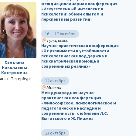
междисциплинарная конференция
«Искусственный интеллект в
психологии: обмен опытом и
перспективы развития»
16 — 17 октября
Тула, online
Научно-практическая конференция
«От уязвимости к устойчивости —
психологическая поддержка и
психиатрическая помощь в
Светлана
современных реалиях»
Николаевна
Костромина
анкт-Петербург
22 октября
Москва
Международная научно-
практическая конференция
«Философское, психологическое и
педагогическое наследие и
современность: к юбилеям Л.С.
Выготского и Ж. Пиаже»
23 октября