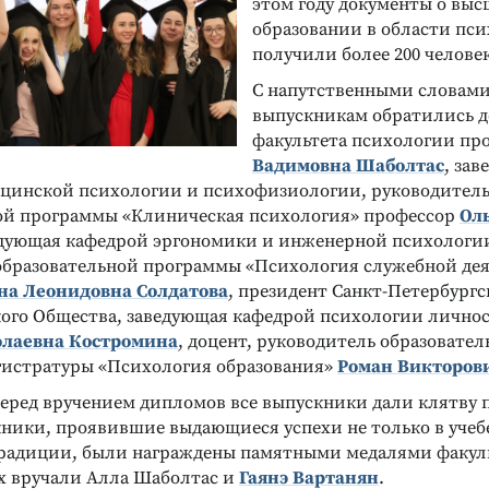
этом году документы о вы
образовании в области пс
получили более 200 человек
С напутственными словами
выпускникам обратились д
факультета психологии пр
Вадимовна Шаболтас
, за
цинской психологии и психофизиологии, руководител
ой программы «Клиническая психология» профессор
Ол
едующая кафедрой эргономики и инженерной психологи
образовательной программы «Психология служебной де
на Леонидовна Солдатова
, президент Санкт-Петербургс
ого Общества, заведующая кафедрой психологии лично
олаевна Костромина
, доцент, руководитель образовате
истратуры «Психология образования»
Роман Викторов
еред вручением дипломов все выпускники дали клятву 
ники, проявившие выдающиеся успехи не только в учебе
радиции, были награждены памятными медалями факул
х вручали Алла Шаболтас и
Гаянэ Вартанян
.