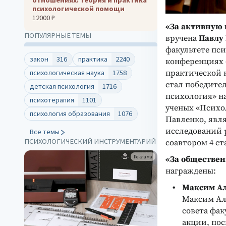
психологической помощи
12000 ₽
«За активную 
ПОПУЛЯРНЫЕ ТЕМЫ
вручена
Павлу
факультете пс
закон
316
практика
2240
конференциях «
психологическая наука
1758
практической к
стал победите
детская психология
1716
психология» н
психотерапия
1101
ученых «Психо
психология образования
1076
Павленко, явл
исследований 
Все темы
ПСИХОЛОГИЧЕСКИЙ ИНСТРУМЕНТАРИЙ
соавтором 4 ст
Реклама
«За обществен
награждены:
Максим А
Максим Ал
совета фак
акции, по