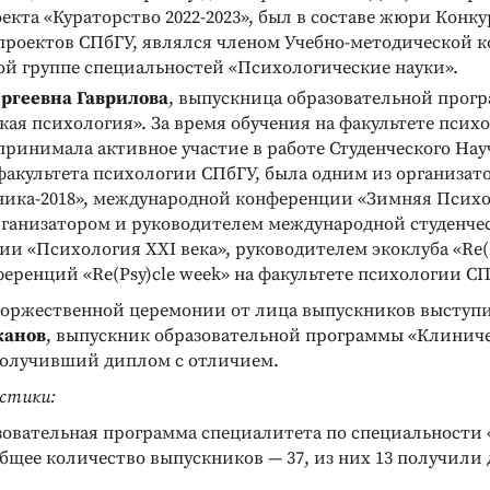
екта «Кураторство 2022-2023», был в составе жюри Конку
проектов СПбГУ, являлся членом Учебно-методической 
ST. ТЕСТ ЛЮШЕРА
АРТ-ТЕРАПЕВТИЧЕСКАЯ МЕТОДИКА
ой группе специальностей «Психологические науки».
Арт-терапевтическая
АРИЯ)
мплекс
ергеевна
Гаврилова
, выпускница образовательной прог
методика «Позитивная
тест Люшера и
куклотерапия»
ая психология». За время обучения на факультете пси
ктов
Психотерапия внутриличностных
принимала активное участие в работе Студенческого Нау
конфликтов и поведенческих
акультета психологии СПбГУ, была одним из организат
проблем
ника-2018», международной конференции «Зимняя Психо
Подробнее
рганизатором и руководителем международной студенче
и «Психология XXI века», руководителем экоклуба «Re(Ps
еренций «Re(Psy)cle week» на факультете психологии СП
торжественной церемонии от лица выпускников выступ
жанов
, выпускник образовательной программы «Клинич
получивший диплом с отличием.
стики:
зовательная программа специалитета по специальности
бщее количество выпускников — 37, из них 13 получили