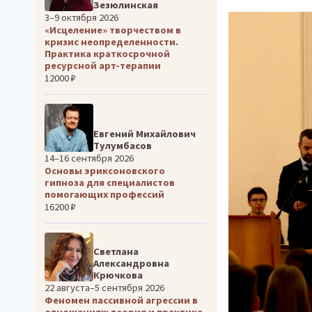
Зезюлинская
3–9 октября 2026
«Исцеление» творчеством в
кризис неопределенности.
Практика краткосрочной
ресурсной арт-терапии
12000 ₽
Евгений Михайлович
Тулумбасов
14–16 сентября 2026
Основы эриксоновского
гипноза для специалистов
помогающих профессий
16200 ₽
Светлана
Александровна
Крючкова
22 августа–5 сентября 2026
Феномен пассивной агрессии в
отношениях: теория и практика