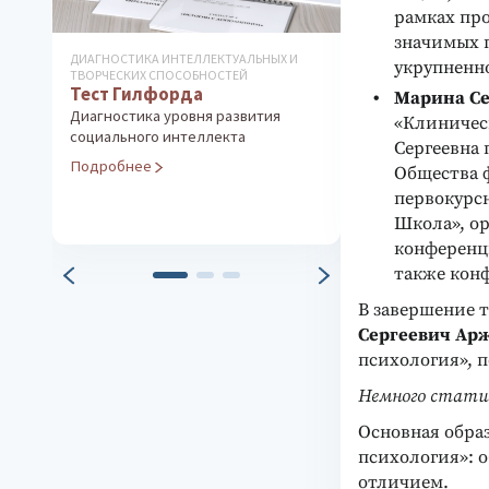
рамках про
значимых 
ДИАГНОСТИКА ИНТЕЛЛЕКТУАЛЬНЫХ И
LUSCHER СOLOR TE
укрупненн
ТВОРЧЕСКИХ СПОСОБНОСТЕЙ
ОРИГИНАЛ (ШВЕЙЦ
Тест Гилфорда
Цветовой ко
Марина С
Диагностика уровня развития
Оригинальный 
«Клиническ
социального интеллекта
анализ конфли
Сергеевна 
Подробнее
Подробнее
Общества ф
первокурс
Школа», о
конференци
также конф
В завершение 
Сергеевич
Ар
психология», 
Немного стати
Основная обра
психология»: о
отличием.