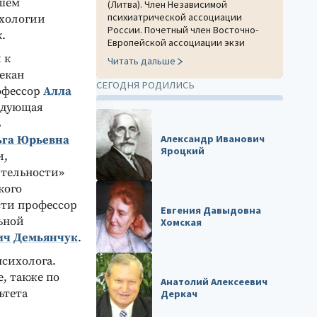
сшем
(Литва). Член Независимой
психиатрической ассоциации
ихологии
России. Почетный член Восточно-
.
Европейской ассоциации экзи
 к
Читать дальше
екан
СЕГОДНЯ РОДИЛИСЬ
офессор
Алла
ведующая
ь
Александр Иванович
ьга Юрьевна
Яроцкий
и,
ятельности»
кого
сти профессор
Евгения Давыдовна
льной
Хомская
ич Демьянчук
.
психолога.
, также по
Анатолий Алексеевич
ьтета
Деркач