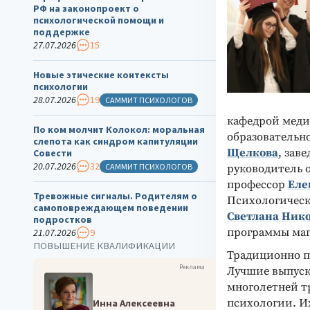
РФ на законопроект о
психологической помощи и
поддержке
27.07.2026
15
Новые этические контексты
психологии
28.07.2026
19
САММИТ ПСИХОЛОГОВ
кафедрой меди
По ком молчит Колокол: моральная
образовательн
слепота как синдром капитуляции
Щелкова
, зав
Совести
20.07.2026
32
САММИТ ПСИХОЛОГОВ
руководитель 
профессор
Еле
Тревожные сигналы. Родителям о
Психологическ
самоповреждающем поведении
Светлана Ник
подростков
программы маг
21.07.2026
9
ПОВЫШЕНИЕ КВАЛИФИКАЦИИ
Традиционно п
Реклама
Лучшие выпуск
многолетней т
психологии. И
Инна Алексеевна