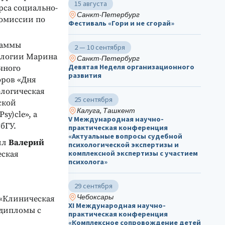
15 августа
рса социально-
Санкт-Петербург
комиссии по
Фестиваль «Гори и не сгорай»
раммы
2 — 10 сентября
хологии Марина
Санкт-Петербург
Девятая Неделя организационного
чного
развития
оров «Дня
логическая
25 сентября
ской
Калуга, Ташкент
y)cle», а
V Международная научно-
бГУ.
практическая конференция
«Актуальные вопросы судебной
ил
Валерий
психологической экспертизы и
комплексной экспертизы с участием
еская
психолога»
29 сентября
Чебоксары
 «Клиническая
ХΙ Международная научно-
 дипломы с
практическая конференция
«Комплексное сопровождение детей