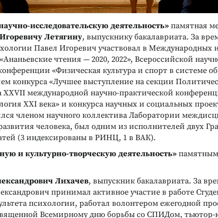
научно-исследовательскую деятельность»
памятная м
 Игоревичу
Летягину
, выпускнику бакалавриата. За вре
ихологии Павел Игоревич участвовал в Международных 
Ананьевские чтения — 2020, 2022», Всероссийской научн
онференции «Физическая культура и спорт в системе об
лем конкурса «Лучшее выступление на секции Политиче
а XXVII международной научно-практической конферен
логия XXI века» и конкурса научных и социальных проек
ялся членом научного коллектива Лаборатории междис
развития человека, был одним из исполнителей двух Гра
атей (3 индексированы в РИНЦ, 1 в ВАК).
Реклама
Реклама
ную и культурно-творческую деятельность»
памятным
лександрович
Лихачев
, выпускник бакалавриата. За вр
ександрович принимал активное участие в работе Студе
ультета психологии, работал волонтером ежегодной пр
священной Всемирному дню борьбы со СПИДом, тьютор-