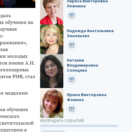
Лариса Викторовна
Лежнина
ПОЗДРАВИТЬ
едаль
мя обучения на
научных
Надежда Анатольевна
Зиновьева
о-
разования»,
ПОЗДРАВИТЬ
ская
ции молодых
Наталия
тов имени А.Н.
Владимировна
циплинарных
Солнцева
нтов РНФ, стал
ПОЗДРАВИТЬ
и медалями
Ирина Викторовна
Фомина
ПОЗДРАВИТЬ
емя обучения
нческого
КАЛЕНДАРЬ СОБЫТИЙ
осветительской
куратором в