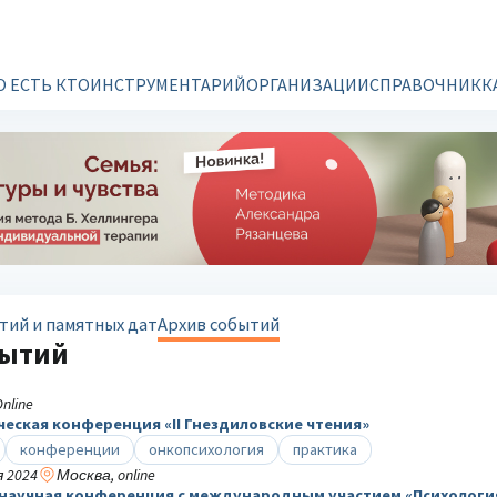
О ЕСТЬ КТО
ИНСТРУМЕНТАРИЙ
ОРГАНИЗАЦИИ
СПРАВОЧНИК
К
тий и памятных дат
Архив событий
бытий
nline
еская конференция «II Гнездиловские чтения»
конференции
онкопсихология
практика
 2024
Москва, online
 научная конференция с международным участием «Психологи