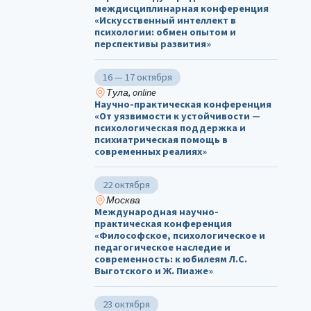
междисциплинарная конференция
«Искусственный интеллект в
психологии: обмен опытом и
перспективы развития»
16 — 17 октября
Тула, online
Научно-практическая конференция
«От уязвимости к устойчивости —
психологическая поддержка и
психиатрическая помощь в
современных реалиях»
22 октября
Москва
Международная научно-
практическая конференция
«Философское, психологическое и
педагогическое наследие и
современность: к юбилеям Л.С.
Выготского и Ж. Пиаже»
23 октября