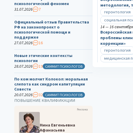
психологический феномен
методология, т
31.07.2026
7
геронтология
социальная пс
Официальный отзыв Правительства
14 — 16 сентября
РФ на законопроект о
психологической помощи и
Всероссийская
поддержке
проблемы клин
27.07.2026
16
коррекции»
геронтология
Новые этические контексты
медицинская п
психологии
28.07.2026
19
САММИТ ПСИХОЛОГОВ
По ком молчит Колокол: моральная
слепота как синдром капитуляции
Совести
20.07.2026
32
САММИТ ПСИХОЛОГОВ
ПОВЫШЕНИЕ КВАЛИФИКАЦИИ
Реклама
Нина Евгеньевна
Афанасьева