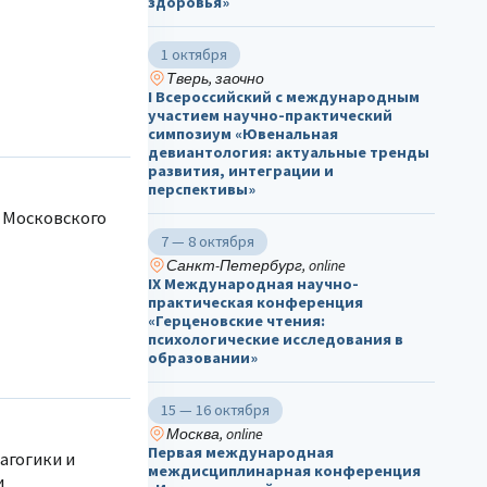
здоровья»
1 октября
Тверь, заочно
I Всероссийский с международным
участием научно-практический
симпозиум «Ювенальная
девиантология: актуальные тренды
развития, интеграции и
перспективы»
 Московского
7 — 8 октября
Санкт-Петербург, online
IX Международная научно-
практическая конференция
«Герценовские чтения:
психологические исследования в
образовании»
15 — 16 октября
Москва, online
Первая международная
агогики и
междисциплинарная конференция
и