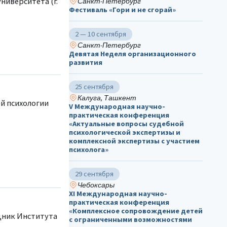
ниверситета (г.
Санкт-Петербург
Фестиваль «Гори и не сгорай»
2 — 10 сентября
Санкт-Петербург
Девятая Неделя организационного
развития
25 сентября
Калуга, Ташкент
й психологии
V Международная научно-
практическая конференция
«Актуальные вопросы судебной
психологической экспертизы и
комплексной экспертизы с участием
психолога»
29 сентября
Чебоксары
ХΙ Международная научно-
практическая конференция
«Комплексное сопровождение детей
дник Института
с ограниченными возможностями