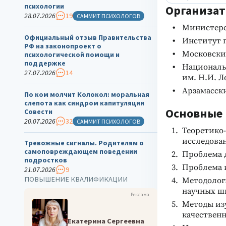
психологии
Организат
28.07.2026
19
САММИТ ПСИХОЛОГОВ
Министерс
Официальный отзыв Правительства
Институт 
РФ на законопроект о
Московски
психологической помощи и
поддержке
Националь
27.07.2026
14
им. Н.И. Л
Арзамасск
По ком молчит Колокол: моральная
слепота как синдром капитуляции
Основные 
Совести
20.07.2026
32
САММИТ ПСИХОЛОГОВ
Теоретико
исследова
Тревожные сигналы. Родителям о
самоповреждающем поведении
Проблема 
подростков
Проблема 
21.07.2026
9
ПОВЫШЕНИЕ КВАЛИФИКАЦИИ
Методолог
научных ш
Реклама
Методы из
качественн
Екатерина Сергеевна