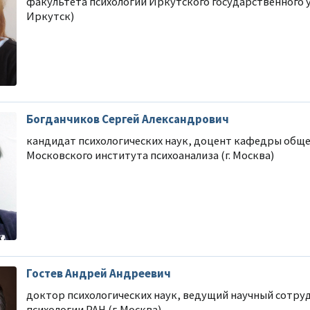
факультета психологии Иркутского государственного у
Иркутск)
ИАГНОСТИЧЕСКИЕ
ДИАГНОСТИКА ОСОБЕННОСТЕЙ
ЛИЧНОСТИ
 А. Ясюковой
Фрустрационный тест
Богданчиков Сергей Александрович
Розенцвейга (детский)
илактика проблем
Прогноз поведения в стрессовых и
кандидат психологических наук, доцент кафедры обще
еклассников.
конфликтных ситуациях
Московского института психоанализа (г. Москва)
и профессиональное
Подробнее
ие
Гостев Андрей Андреевич
доктор психологических наук, ведущий научный сотру
психологии РАН (г. Москва)