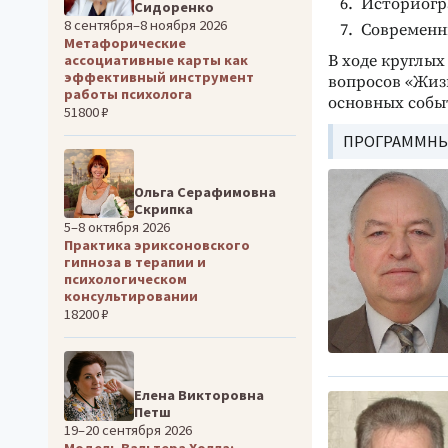
Историогр
Сидоренко
8 сентября–8 ноября 2026
Современн
Метафорические
ассоциативные карты как
В ходе круглых
эффективный инструмент
вопросов «Жизн
работы психолога
основных событ
51800 ₽
ПРОГРАММНЫ
Ольга Серафимовна
Скрипка
5–8 октября 2026
Практика эриксоновского
гипноза в терапии и
психологическом
консультировании
18200 ₽
Елена Викторовна
Петш
19–20 сентября 2026
Модель Вальтера Холла: