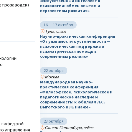
«Искусственный интеллект в
Петрозаводск)
психологии: обмен опытом и
перспективы развития»
16 — 17 октября
Тула, online
Научно-практическая конференция
«От уязвимости к устойчивости —
психологическая поддержка и
психиатрическая помощь в
современных реалиях»
хологии
го
22 октября
Москва
Международная научно-
практическая конференция
«Философское, психологическое и
педагогическое наследие и
современность: к юбилеям Л.С.
Выготского и Ж. Пиаже»
23 октября
й кафедрой
Санкт-Петербург, online
го управления