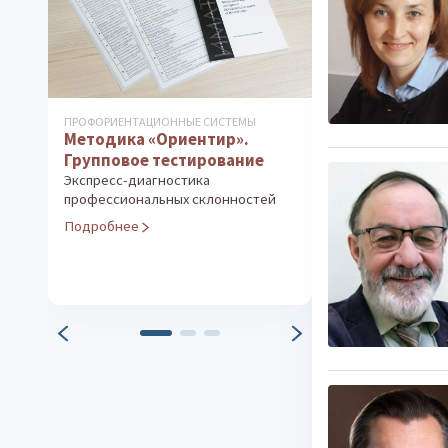
ПРОФОРИЕНТАЦИОННЫЕ СИСТЕМЫ
КОРРЕКЦИОННО-Д
Методика «Ориентир».
КОМПЛЕКСЫ
Методика Л.
Групповое тестирование
(часть 3)
Экспресс-диагностика
Прогноз и проф
профессиональных склонностей
обучения старш
Подробнее
Социализация 
самоопределен
Подробнее