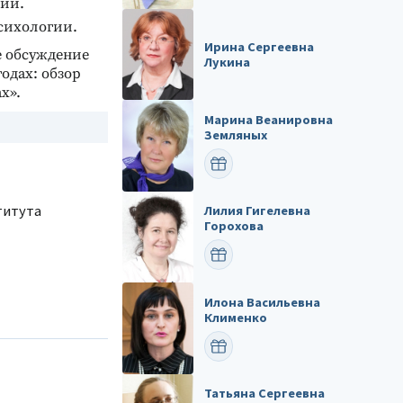
гии.
сихологии.
Ирина Сергеевна
е обсуждение
Лукина
одах: обзор
х».
Марина Веанировна
Земляных
ПОЗДРАВИТЬ
титута
Лилия Гигелевна
Горохова
ПОЗДРАВИТЬ
Илона Васильевна
Клименко
ПОЗДРАВИТЬ
Татьяна Сергеевна