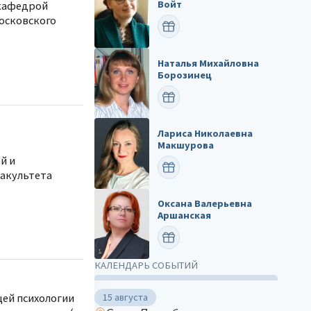
Войт
 кафедрой
Московского
ПОЗДРАВИТЬ
Наталья Михайловна
Борозинец
ПОЗДРАВИТЬ
Лариса Николаевна
Макшурова
й и
ПОЗДРАВИТЬ
факультета
Оксана Валерьевна
Аршанская
ПОЗДРАВИТЬ
КАЛЕНДАРЬ СОБЫТИЙ
щей психологии
15 августа