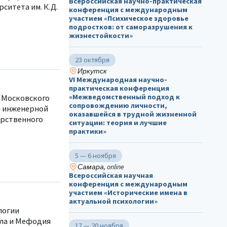
Всероссийская научно-практическая
ситета им. К.Д.
конференция с международным
участием «Психическое здоровье
подростков: от саморазрушения к
жизнестойкости»
23 октября
Иркутск
VI Международная научно-
практическая конференция
«Межведомственный подход к
 Московского
сопровождению личности,
и инженерной
оказавшейся в трудной жизненной
арственного
ситуации: теория и лучшие
практики»
5 — 6 ноября
Самара, online
Всероссийская научная
конференция с международным
участием «Исторические имена в
актуальной психологии»
ологии
ла и Мефодия
17 — 20 ноября