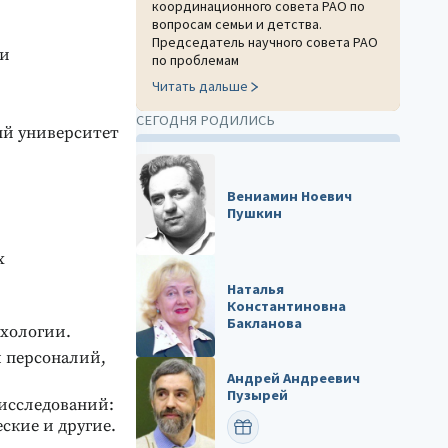
координационного совета РАО по
вопросам семьи и детства.
Председатель научного совета РАО
ии
по проблемам
Читать дальше
СЕГОДНЯ РОДИЛИСЬ
ый университет
Вениамин Ноевич
Пушкин
х
Наталья
Константиновна
Бакланова
хологии.
 персоналий,
Андрей Андреевич
Пузырей
исследований:
ские и другие.
ПОЗДРАВИТЬ