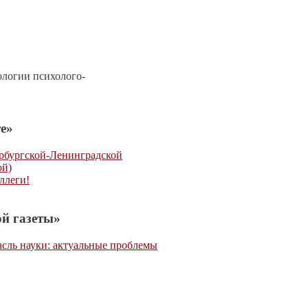
ологии психолого-
е»
ербургской-Ленинградской
ой)
ллеги!
й газеты»
асль науки: актуальные проблемы