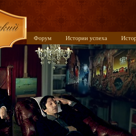
Форум
Истории успеха
Истор
Книжные новинки
uspeh_2017