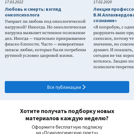
17.03.2022
17.02.2020
Любовь и смерть: взгляд
Лекция профессо
онкопсихолога
В.М.Аллахвердов
сознание»
Умирает ли любовь под онкологической
нагрузкой? Никогда. Но онкологическая
«Я попробую, с одн
нагрузка выявляет истинное положение
разрушить ваше пре
дел. Иногда — тщательно прикрываемое
скепсисе, потому чт
фиаско близости. Часто — невероятные
значение, но совсем
запасы любви, которые были погребены
думают. И показать,
рутиной условно здоровой жизни.
сегодня не так хоро
хотелось. Заодно по
психологи-теорети
Все публикации
Хотите получать подборку новых
материалов каждую неделю?
Оформите бесплатную подписку
на «Психологическую газету»