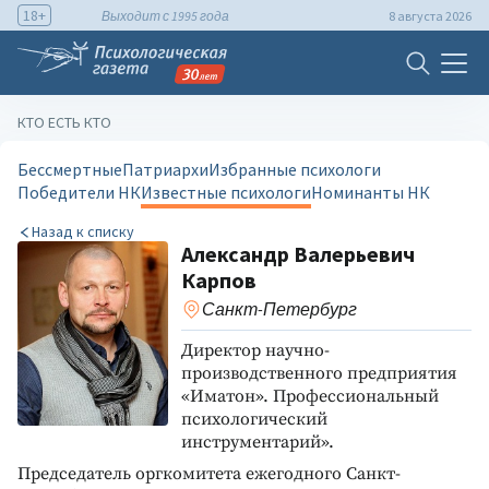
18+
Выходит с 1995 года
8 августа 2026
КТО ЕСТЬ КТО
Бессмертные
Патриархи
Избранные психологи
Победители НК
Известные психологи
Номинанты НК
Назад к списку
Александр Валерьевич
Карпов
Санкт-Петербург
Директор научно-
производственного предприятия
«Иматон». Профессиональный
психологический
инструментарий».
Председатель оргкомитета ежегодного Санкт-