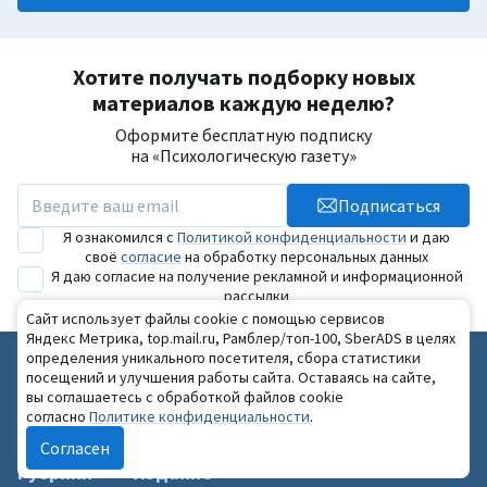
Хотите получать подборку новых
материалов каждую неделю?
Оформите бесплатную подписку
на «Психологическую газету»
Подписаться
Я ознакомился с
Политикой конфиденциальности
и даю
своё
согласие
на обработку персональных данных
Я даю согласие на получение рекламной и информационной
рассылки
Сайт использует файлы cookie с помощью сервисов
Яндекс Метрика, top.mail.ru, Рамблер/топ-100, SberADS в целях
определения уникального посетителя, сбора статистики
Мероприятия и проекты
посещений и улучшения работы сайта. Оставаясь на сайте,
вы соглашаетесь с обработкой файлов cookie
Ежегодный Саммит психологов
согласно
Политике конфиденциальности
.
Зимний психологический фестиваль
Согласен
Национальный конкурс «Золотая Психея»
Рубрики
Издание