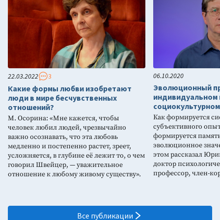
06.10.2020
22.03.2022
3
Эволюционный пр
Какие формы любви изобретают
индивидуальном 
люди в мире бесчувственных
социокультурном
отношений?
Как формируется си
М. Осорина: «Мне кажется, чтобы
субъективного опыт
человек любил людей, чрезвычайно
формируется память
важно осознавать, что эта любовь
эволюционное значе
медленно и постепенно растет, зреет,
этом рассказал Юри
усложняется, в глубине её лежит то, о чем
доктор психологиче
говорил Швейцер, — уважительное
профессор, член-к
отношение к любому живому существу».
Все публикации