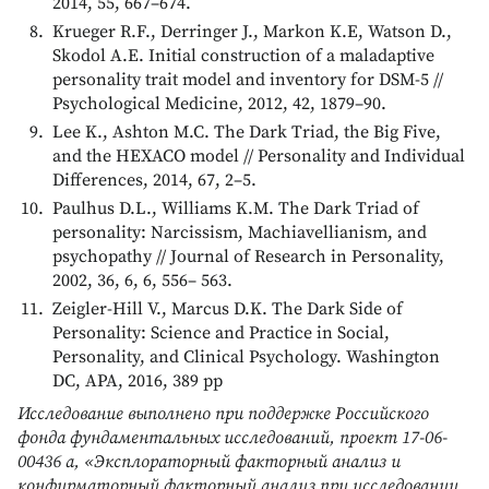
2014, 55, 667–674.
Krueger R.F., Derringer J., Markon K.E, Watson D.,
Skodol A.E. Initial construction of a maladaptive
personality trait model and inventory for DSM-5 //
Psychological Medicine, 2012, 42, 1879–90.
Lee K., Ashton M.C. The Dark Triad, the Big Five,
and the HEXACO model // Personality and Individual
Differences, 2014, 67, 2–5.
Paulhus D.L., Williams K.M. The Dark Triad of
personality: Narcissism, Machiavellianism, and
psychopathy // Journal of Research in Personality,
2002, 36, 6, 6, 556– 563.
Zeigler-Hill V., Marcus D.K. The Dark Side of
Personality: Science and Practice in Social,
Personality, and Clinical Psychology. Washington
DC, APA, 2016, 389 pp
Исследование выполнено при поддержке Российского
фонда фундаментальных исследований, проект 17-06-
00436 а, «Эксплораторный факторный анализ и
конфирматорный факторный анализ при исследовании