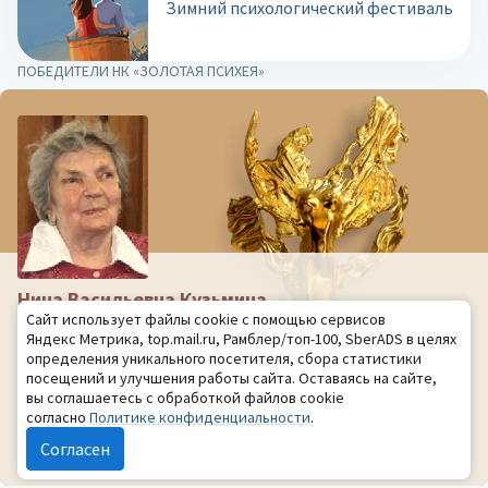
Зимний психологический фестиваль
ПОБЕДИТЕЛИ НК «ЗОЛОТАЯ ПСИХЕЯ»
Нина Васильевна Кузьмина
Сайт использует файлы cookie с помощью сервисов
Санкт-Петербург
Яндекс Метрика, top.mail.ru, Рамблер/топ-100, SberADS в целях
Доктор психологических наук, профессор. Член-корреспондент
определения уникального посетителя, сбора статистики
РАО. Почетный работник высшего профессионального
посещений и улучшения работы сайта. Оставаясь на сайте,
образования РФ. Патриарх российской психологии. Основатель
вы соглашаетесь с обработкой файлов cookie
Всесоюзной акмеологической ассоциации. Основатель и
согласно
Политике конфиденциальности
.
президент Академии акме
Согласен
Читать дальше