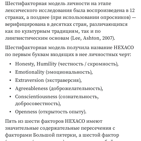
Шестифакторная модель личности на этапе
лексического исследования была воспроизведена в 12
странах, а позднее (при использовании опросников) —
верифицирована в десятках стран, различающихся
как по культурным традициям, так и по
лингвистическим основам (Lee, Ashton, 2007).
Шестифакторная модель получила название HEXACO
по первым буквам входящих в нее личностных черт:
Honesty, Humility (честность / скромность),
Emotionality (эмоциональность),
Extraversion (экстраверсия),
Agreeableness (доброжелательность),
Conscientiousness (сознательность,
добросовестность),
Openness (открытость опыту).
Пять из шести факторов HEXACO имеют
значительные содержательные пересечения с
факторами Большой пятерки, а шестой фактор