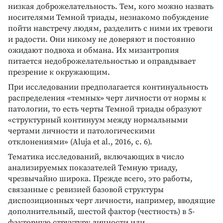
низкая доброжелательность. Тем, кого можно назвать
носителями Темной триады, незнакомо побуждение
пойти навстречу людям, разделить с ними их тревоги
и радости. Они никому не доверяют и постоянно
ожидают подвоха и обмана. Их мизантропия
питается недоброжелательностью и оправдывает
презрение к окружающим.
При исследовании предполагается континуальность
распределения «темных» черт личности от нормы к
патологии, то есть черты Темной триады образуют
«структурный континуум между нормальными
чертами личности и патологическими
отклонениями» (Aluja et al., 2016, с. 6).
Тематика исследований, включающих в число
анализируемых показателей Темную триаду,
чрезвычайно широка. Прежде всего, это работы,
связанные с ревизией базовой структуры
диспозиционных черт личности, например, вводящие
дополнительный, шестой фактор (честность) в 5-
факторную структуру личности или