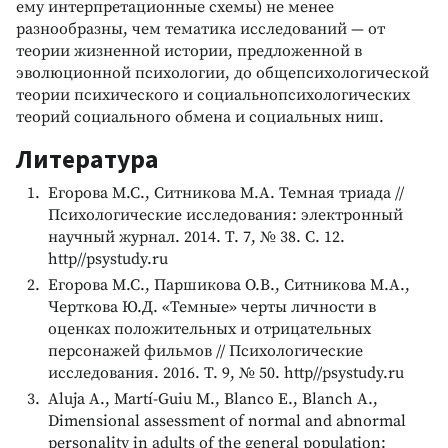
ему интерпретационные схемы) не менее
разнообразны, чем тематика исследований — от
теории жизненной истории, предложенной в
эволюционной психологии, до общепсихологической
теории психического и социальнопсихологических
теорий социального обмена и социальных ниш.
Литература
Егорова М.С., Ситникова М.А. Темная триада //
Психологические исследования: электронный
научный журнал. 2014. Т. 7, № 38. C. 12.
http//psystudy.ru
Егорова М.С., Паршикова О.В., Ситникова М.А.,
Черткова Ю.Д. «Темные» черты личности в
оценках положительных и отрицательных
персонажей фильмов // Психологические
исследования. 2016. Т. 9, № 50. http//psystudy.ru
Aluja A., Martí-Guiu M., Blanco E., Blanch A.,
Dimensional assessment of normal and abnormal
personality in adults of the general population: