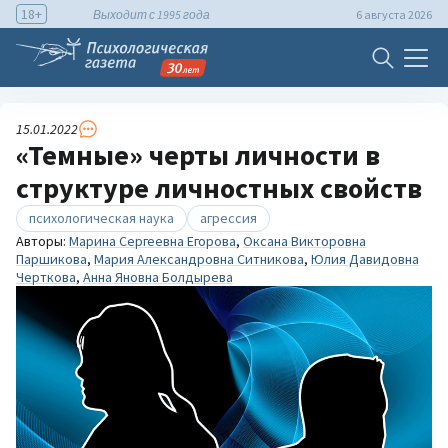
18+
Выходит с 1995 года
6 августа 2026
15.01.2022
«Темные» черты личности в
структуре личностных свойств
психологическая наука
агрессия
Авторы:
Марина Сергеевна Егорова
,
Оксана Викторовна
Паршикова
,
Мария Александровна Ситникова
,
Юлия Давидовна
Черткова
,
Анна Яновна Болдырева