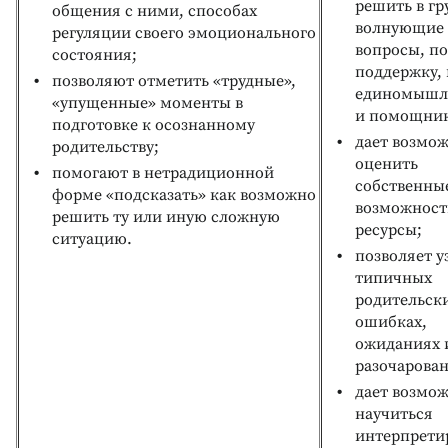
решить в гр
общения с ними, способах
волнующие
регуляции своего эмоционального
вопросы, п
состояния;
поддержку,
позволяют отметить «трудные»,
единомышл
«упущенные» моменты в
и помощник
подготовке к осознанному
дает возмо
родительству;
оценить
помогают в нетрадиционной
собственны
форме «подсказать» как возможно
возможност
решить ту или иную сложную
ресурсы;
ситуацию.
позволяет у
типичных
родительск
ошибках,
ожиданиях 
разочарован
дает возмо
научиться
интерпрети