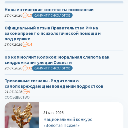
Новые этические контексты психологии
28.07.2026
19
САММИТ ПСИХОЛОГОВ
Официальный отзыв Правительства РФ на
законопроект о психологической помощи и
поддержке
27.07.2026
14
По ком молчит Колокол: моральная слепота как
синдром капитуляции Совести
20.07.2026
32
САММИТ ПСИХОЛОГОВ
Тревожные сигналы. Родителям о
самоповреждающем поведении подростков
21.07.2026
9
СООБЩЕСТВО
31 мая 2026
Национальный конкурс
«Золотая Психея»