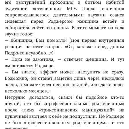
его выступлений проходило в битком набитой
аудитории «стекляшки» МГУ. После окончания
сопровождавшегося длительными паузами сеанса
сидевшая перед Роджерсом женщина встаёт и
собирается сойти со сцены. В этот момент из зала
звучит голос:
— Женщина, Вам помогло? (моя первая внутренняя
реакция на этот вопрос: «Ох, как же перед доном
Педро-то неудобно…»)
— Пока не заметила, — отвечает женщина. И тут
вмешивается Роджерс:
— Вы знаете, эффект может наступить не сразу.
Возможно, он станет заметен лишь через несколько
часов, а может через несколько дней, или даже через
несколько месяцев…
Нетрудно догадаться, скажи бы подобное кто-то
другой, его бы «профессиональные роджерианцы»
после таких «эриксонианских манипуляций» на
пушечный выстрел к себе не подпустили. Но Роджерс
не был «профессиональным роджерианцем», и это
его спасло…