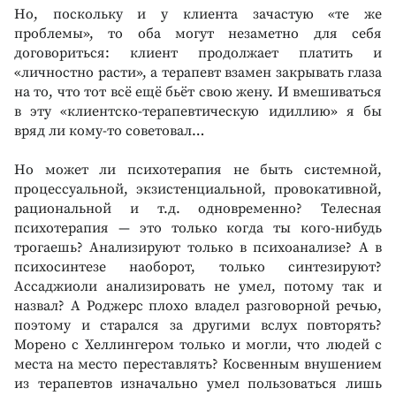
Но, поскольку и у клиента зачастую «те же
проблемы», то оба могут незаметно для себя
договориться: клиент продолжает платить и
«личностно расти», а терапевт взамен закрывать глаза
на то, что тот всё ещё бьёт свою жену. И вмешиваться
в эту «клиентско-терапевтическую идиллию» я бы
вряд ли кому-то советовал…
Но может ли психотерапия не быть системной,
процессуальной, экзистенциальной, провокативной,
рациональной и т.д. одновременно? Телесная
психотерапия — это только когда ты кого-нибудь
трогаешь? Анализируют только в психоанализе? А в
психосинтезе наоборот, только синтезируют?
Ассаджиоли анализировать не умел, потому так и
назвал? А Роджерс плохо владел разговорной речью,
поэтому и старался за другими вслух повторять?
Морено с Хеллингером только и могли, что людей с
места на место переставлять? Косвенным внушением
из терапевтов изначально умел пользоваться лишь