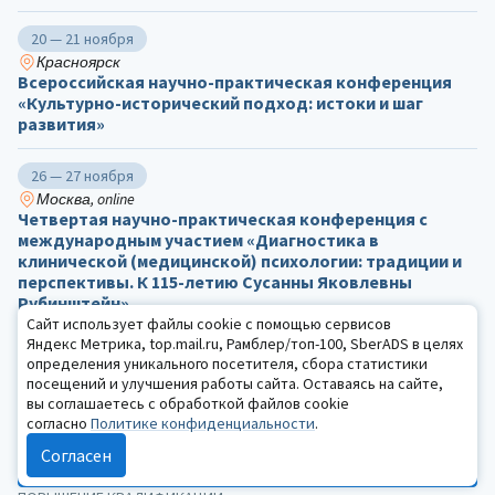
20 — 21 ноября
Красноярск
Всероссийская научно-практическая конференция
«Культурно-исторический подход: истоки и шаг
развития»
26 — 27 ноября
Москва, online
Четвертая научно-практическая конференция с
международным участием «Диагностика в
клинической (медицинской) психологии: традиции и
перспективы. К 115-летию Сусанны Яковлевны
Рубинштейн»
Сайт использует файлы cookie с помощью сервисов
Яндекс Метрика, top.mail.ru, Рамблер/топ-100, SberADS в целях
10 декабря
определения уникального посетителя, сбора статистики
Москва, online
посещений и улучшения работы сайта. Оставаясь на сайте,
Международная конференция «Леонтьевские
вы соглашаетесь с обработкой файлов cookie
чтения»
согласно
Политике конфиденциальности
.
Согласен
Все события