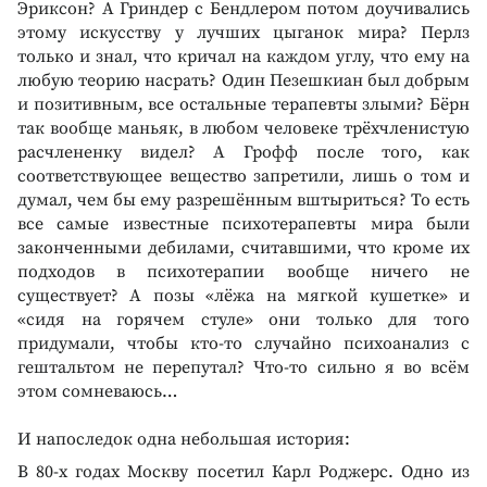
Эриксон? А Гриндер с Бендлером потом доучивались
этому искусству у лучших цыганок мира? Перлз
только и знал, что кричал на каждом углу, что ему на
любую теорию насрать? Один Пезешкиан был добрым
и позитивным, все остальные терапевты злыми? Бёрн
так вообще маньяк, в любом человеке трёхчленистую
расчлененку видел? А Грофф после того, как
соответствующее вещество запретили, лишь о том и
думал, чем бы ему разрешённым вштыриться? То есть
все самые известные психотерапевты мира были
законченными дебилами, считавшими, что кроме их
подходов в психотерапии вообще ничего не
существует? А позы «лёжа на мягкой кушетке» и
«сидя на горячем стуле» они только для того
придумали, чтобы кто-то случайно психоанализ с
гештальтом не перепутал? Что-то сильно я во всём
этом сомневаюсь…
И напоследок одна небольшая история:
В 80-х годах Москву посетил Карл Роджерс. Одно из