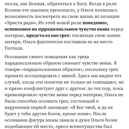
могла, как Ксения, обратиться к Богу. Когда в роли
Ксении это наконец произошло, у Ольги появилась
возможность посмотреть на свою жизнь из позиции
«Христа ради». Из этой новой роли
поведение,
основанное на иррациональном чувстве вины
перед
матерью,
предстало как грех
: посвящая свою жизнь
матери, Ольга фактически поставила ее на место
Господа.
Осознание своего поведения как греха
парадоксальным образом снимает чувство вины. Я
говорю «парадоксальным образом», поскольку грех
принято ассоциировать с виной. Здесь мы видим тот
случай, когда эти понятия не только не совпадают, но
и прямо конфликтуют друг с другом: до тех пор, пока
превалировало чувство вины перед матерью, Ольга не
была способна осознать грех, состоящий в
нарушении первой заповеди: «Я Бог твой, и да не
будет у тебя других богов, кроме меня». После
осознания фигура мамы заняла в душе Ольги более
подобающее ей место, ореол всемогущества был