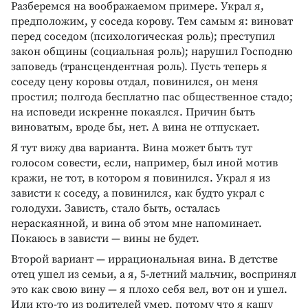
Разберемся на воображаемом примере. Украл я,
предположим, у соседа корову. Тем самым я: виноват
перед соседом (психологическая роль); преступил
закон общины (социальная роль); нарушил Господню
заповедь (трансцендентная роль). Пусть теперь я
соседу цену коровы отдал, повинился, он меня
простил; полгода бесплатно пас общественное стадо;
на исповеди искренне покаялся. Причин быть
виноватым, вроде бы, нет. А вина не отпускает.
Я тут вижу два варианта. Вина может быть тут
голосом совести, если, например, был иной мотив
кражи, не тот, в котором я повинился. Украл я из
зависти к соседу, а повинился, как будто украл с
голодухи. Зависть, стало быть, осталась
нераскаянной, и вина об этом мне напоминает.
Покаюсь в зависти — вины не будет.
Второй вариант — иррациональная вина. В детстве
отец ушел из семьи, а я, 5-летний мальчик, воспринял
это как свою вину — я плохо себя вел, вот он и ушел.
Или кто-то из родителей умер, потому что я кашу