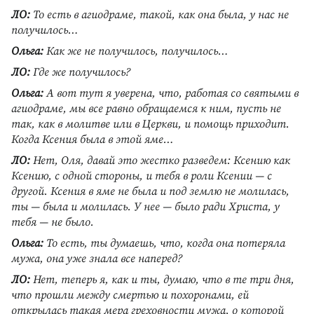
ЛО:
То есть в агиодраме, такой, как она была, у нас не
получилось…
Ольга:
Как же не получилось, получилось…
ЛО:
Где же получилось?
Ольга:
А вот тут я уверена, что, работая со святыми в
агиодраме, мы все равно обращаемся к ним, пусть не
так, как в молитве или в Церкви, и помощь приходит.
Когда Ксения была в этой яме…
ЛО:
Нет, Оля, давай это жестко разведем: Ксению как
Ксению, с одной стороны, и тебя в роли Ксении — с
другой. Ксения в яме не была и под землю не молилась,
ты — была и молилась. У нее — было ради Христа, у
тебя — не было.
Ольга:
То есть, ты думаешь, что, когда она потеряла
мужа, она уже знала все наперед?
ЛО:
Нет, теперь я, как и ты, думаю, что в те три дня,
что прошли между смертью и похоронами, ей
открылась такая мера греховности мужа, о которой