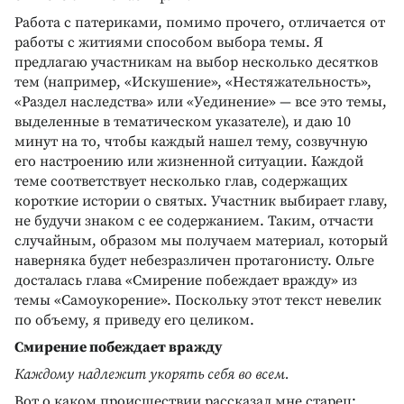
Работа с патериками, помимо прочего, отличается от
работы с житиями способом выбора темы. Я
предлагаю участникам на выбор несколько десятков
тем (например, «Искушение», «Нестяжательность»,
«Раздел наследства» или «Уединение» — все это темы,
выделенные в тематическом указателе), и даю 10
минут на то, чтобы каждый нашел тему, созвучную
его настроению или жизненной ситуации. Каждой
теме соответствует несколько глав, содержащих
короткие истории о святых. Участник выбирает главу,
не будучи знаком с ее содержанием. Таким, отчасти
случайным, образом мы получаем материал, который
наверняка будет небезразличен протагонисту. Ольге
досталась глава «Смирение побеждает вражду» из
темы «Самоукорение». Поскольку этот текст невелик
по объему, я приведу его целиком.
Смирение побеждает вражду
Каждому надлежит укорять себя во всем.
Вот о каком происшествии рассказал мне старец: