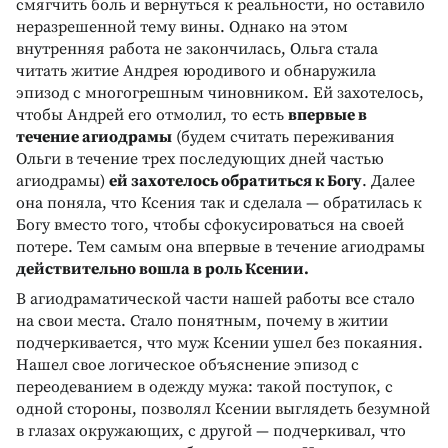
смягчить боль и вернуться к реальности, но оставило
неразрешенной тему вины. Однако на этом
внутренняя работа не закончилась, Ольга стала
читать житие Андрея юродивого и обнаружила
эпизод с многогрешным чиновником. Ей захотелось,
чтобы Андрей его отмолил, то есть
впервые в
течение агиодрамы
(будем считать переживания
Ольги в течение трех последующих дней частью
агиодрамы)
ей захотелось обратиться к Богу
. Далее
она поняла, что Ксения так и сделала — обратилась к
Богу вместо того, чтобы сфокусироваться на своей
потере. Тем самым она впервые в течение агиодрамы
действительно вошла в роль Ксении.
В агиодраматической части нашей работы все стало
на свои места. Стало понятным, почему в житии
подчеркивается, что муж Ксении ушел без покаяния.
Нашел свое логическое объяснение эпизод с
переодеванием в одежду мужа: такой поступок, с
одной стороны, позволял Ксении выглядеть безумной
в глазах окружающих, с другой — подчеркивал, что