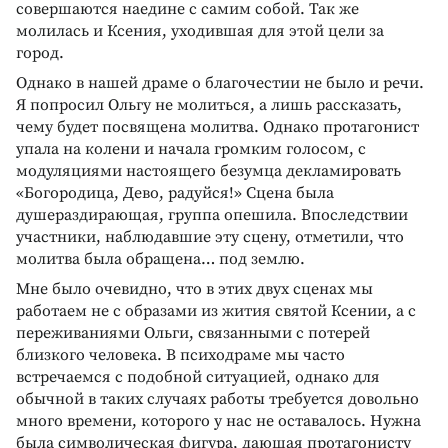
совершаются наедине с самим собой. Так же
молилась и Ксения, уходившая для этой цели за
город.
Однако в нашей драме о благочестии не было и речи.
Я попросил Ольгу не молиться, а лишь рассказать,
чему будет посвящена молитва. Однако протагонист
упала на колени и начала громким голосом, с
модуляциями настоящего безумца декламировать
«Богородица, Дево, радуйся!» Сцена была
душераздирающая, группа опешила. Впоследствии
участники, наблюдавшие эту сцену, отметили, что
молитва была обращена… под землю.
Мне было очевидно, что в этих двух сценах мы
работаем не с образами из жития святой Ксении, а с
переживаниями Ольги, связанными с потерей
близкого человека. В психодраме мы часто
встречаемся с подобной ситуацией, однако для
обычной в таких случаях работы требуется довольно
много времени, которого у нас не оставалось. Нужна
была символическая фигура, дающая протагонисту