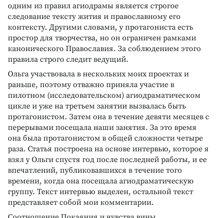
одним из правил агиодрамы является строгое
следование тексту жития и православному его
контексту. Другими словами, у протагониста есть
простор для творчества, но он ограничен рамками
канонического Православия. За соблюдением этого
правила строго следит ведущий.
Ольга участвовала в нескольких моих проектах и
раньше, поэтому отважно приняла участие в
пилотном (исследовательском) агиодраматическом
цикле и уже на третьем занятии вызвалась быть
протагонистом. Затем она в течение девяти месяцев с
перерывами посещала наши занятия. За это время
она была протагонистом в общей сложности четыре
раза. Статья построена на основе интервью, которое я
взял у Ольги спустя год после последней работы, и ее
впечатлений, публиковавшихся в течение того
времени, когда она посещала агиодраматическую
группу. Текст интервью выделен, остальной текст
представляет собой мои комментарии.
Соотношение Покаяния и чувства вины