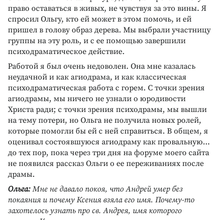
право оставаться в живых, не чувствуя за это вины. Я
спросил Ольгу, кто ей может в этом помочь, и ей
пришел в голову образ дерева. Мы выбрали участницу
группы на эту роль, и с ее помощью завершили
психодраматическое действие.
Работой я был очень недоволен. Она мне казалась
неудачной и как агиодрама, и как классическая
психодраматическая работа с горем. С точки зрения
агиодрамы, мы ничего не узнали о юродивости
Христа ради; с точки зрения психодрамы, мы вышли
на тему потери, но Ольга не получила новых ролей,
которые помогли бы ей с ней справиться. В общем, я
оценивал состоявшуюся агиодраму как провальную…
до тех пор, пока через три дня на форуме моего сайта
не появился рассказ Ольги о ее переживаниях после
драмы.
Ольга:
Мне не давало покоя, что Андрей умер без
покаяния и почему Ксения взяла его имя. Почему-то
захотелось узнать про св. Андрея, имя которого