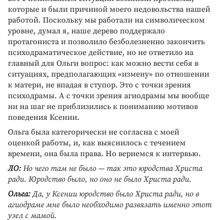
которые и были причиной моего недовольства нашей
работой. Поскольку мы работали на символическом
уровне, думал я, наше дерево поддержало
протагониста и позволило безболезненно закончить
психодраматическое действие, но не ответило на
главный для Ольги вопрос: как можно вести себя в
ситуациях, предполагающих «измену» по отношении
к матери, не впадая в ступор. Это с точки зрения
психодрамы. А с точки зрения агиодрамы мы вообще
ни на шаг не приблизились к пониманию мотивов
поведения Ксении.
Ольга была категорически не согласна с моей
оценкой работы, и, как выяснилось с течением
времени, она была права. Но вернемся к интервью.
ЛО:
Но чего там не было — так это юродства Христа
ради. Юродство было, но оно не было Христа ради.
Ольга:
Да, у Ксении юродство было Христа ради, но в
агиодраме мне было необходимо развязать именно этот
узел с мамой.