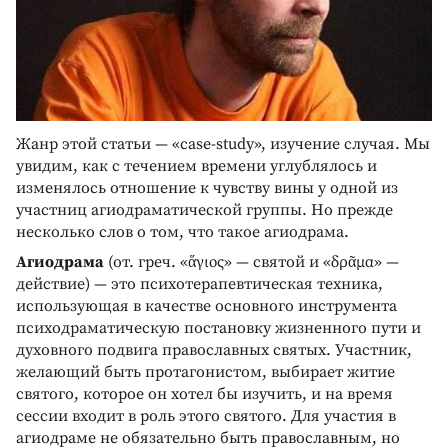
Жанр этой статьи — «case-study», изучение случая. Мы
увидим, как с течением времени углублялось и
изменялось отношение к чувству вины у одной из
участниц агиодраматической группы. Но прежде
несколько слов о том, что такое агиодрама.
Агиодрама
(от. греч. «ἅγιος» — святой и «δρᾶμα» —
действие) — это психотерапевтическая техника,
использующая в качестве основного инструмента
психодраматическую постановку жизненного пути и
духовного подвига православных святых. Участник,
желающий быть протагонистом, выбирает житие
святого, которое он хотел бы изучить, и на время
сессии входит в роль этого святого. Для участия в
агиодраме не обязательно быть православным, но