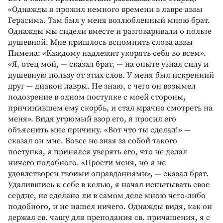
«Однажды я прожил немного времени в лавре аввы
Герасима. Там был у меня возлюбленный мною брат.
Однажды мы сидели вместе и разговаривали о пользе
душевной. Мне пришлось вспомнить слова аввы
Пимена: «Каждому надлежит укорять себя во всем».
«Я, отец мой, — сказал брат, — на опыте узнал силу и
душевную пользу от этих слов. У меня был искренний
друг — диакон лавры. Не знаю, с чего он возымел
подозрение в одном поступке с моей стороны,
причинившем ему скорбь, и стал мрачно смотреть на
меня». Видя угрюмый взор его, я просил его
объяснить мне причину. «Вот что ты сделал!» —
сказал он мне. Вовсе не зная за собой такого
поступка, я принялся уверять его, что не делал
ничего подобного. «Прости меня, но я не
удовлетворен твоими оправданиями», — сказал брат.
Удалившись к себе в келью, я начал испытывать свое
сердце, не сделано ли в самом деле мною чего-либо
подобного, и не нашел ничего. Однажды видя, как он
держал св. чашу для преподания св. причащения, я с