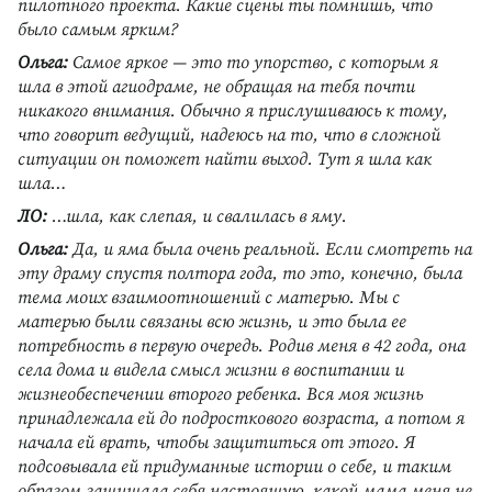
пилотного проекта. Какие сцены ты помнишь, что
было самым ярким?
Ольга:
Самое яркое — это то упорство, с которым я
шла в этой агиодраме, не обращая на тебя почти
никакого внимания. Обычно я прислушиваюсь к тому,
что говорит ведущий, надеюсь на то, что в сложной
ситуации он поможет найти выход. Тут я шла как
шла…
ЛО:
…шла, как слепая, и свалилась в яму.
Ольга:
Да, и яма была очень реальной. Если смотреть на
эту драму спустя полтора года, то это, конечно, была
тема моих взаимоотношений с матерью. Мы с
матерью были связаны всю жизнь, и это была ее
потребность в первую очередь. Родив меня в 42 года, она
села дома и видела смысл жизни в воспитании и
жизнеобеспечении второго ребенка. Вся моя жизнь
принадлежала ей до подросткового возраста, а потом я
начала ей врать, чтобы защититься от этого. Я
подсовывала ей придуманные истории о себе, и таким
образом защищала себя настоящую, какой мама меня не