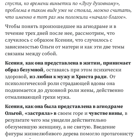
спустя, ко времени виньетки по «Лугу духовному»,
проблема в таком виде уже не стояла, можно считать,
что именно в тот раз мы положили «начало благое».
Чтобы понять произошедшее на агиодраме и в
течение трех дней после нее, рассмотрим, что
случилось с образом Ксении, что случилось с
зависимостью Ольги от матери и как эти две темы
связаны между собой.
Ксения
,
как она представлена в житии,
принимает
образ безумной
, оставаясь при этом психически
здоровой,
из любви к мужу и Христа ради
. От
психологической роли страдающей вдовы она
поднимается до духовной роли жены, действенно
отмаливающей грехи мужа.
Ксения, как она была представлена в агиодраме
Ольгой
,
«застряла» в
своем горе и
чувстве вины
, в
результате чего мы увидели действительно
обезумевшую женщину, а не святую. Введение
фигуры жизнелюбивого дерева помогло протагонисту