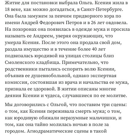
Житие для постановки выбрала Ольга. Ксения жила в
18 веке, как можно догадаться, в Санкт-Петербурге.
Она была замужем за певчим придворного хора по
имени Андрей Федорович Петров и в 26 лет овдовела.
На похоронах она появилась в одежде мужа и просила
называть ее Андреем, уверяя окружающих, что
умерла Ксения. После этого она продала свой дом,
раздала имущество и в течение более 40 лет
подвизалась юродивой на улицах столицы близ
Смоленского кладбища. Примечательно, что
родственники пытались оспорить волю Ксении,
объявив ее душевнобольной, однако экспертная
комиссия, состоявшая из врача и начальства ее мужа,
признала ее здоровой. В житии описаны многие
деяния Ксении и чудеса, случавшиеся по ее молитве.
Мы договорились с Ольгой, что поставим три сцены:
о том, как Ксения переживала смерть мужа; о том,
как юродивую обижали неразумные мальчишки, и
том, как она тайно молилась ночью в поле за
городом. Агиодраматические сцены в такой