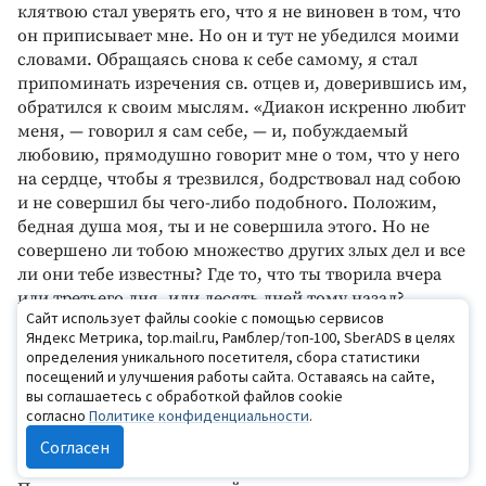
клятвою стал уверять его, что я не виновен в том, что
он приписывает мне. Но он и тут не убедился моими
словами. Обращаясь снова к себе самому, я стал
припоминать изречения св. отцев и, доверившись им,
обратился к своим мыслям. «Диакон искренно любит
меня, — говорил я сам себе, — и, побуждаемый
любовию, прямодушно говорит мне о том, что у него
на сердце, чтобы я трезвился, бодрствовал над собою
и не совершил бы чего-либо подобного. Положим,
бедная душа моя, ты и не совершила этого. Но не
совершено ли тобою множество других злых дел и все
ли они тебе известны? Где то, что ты творила вчера
или третьего дня, или десять дней тому назад?
Сайт использует файлы cookie с помощью сервисов
Помнишь ли ты об этом? Так не совершила ли ты и
Яндекс Метрика, top.mail.ru, Рамблер/топ-100, SberADS в целях
того, что тебе приписывают, а потом позабыла, как и
определения уникального посетителя, сбора статистики
первое? И, размышляя таким образом, я так
посещений и улучшения работы сайта. Оставаясь на сайте,
расположил свое сердце, как бы и в самом деле я
вы соглашаетесь с обработкой файлов cookie
согласно
Политике конфиденциальности
.
сделал это, но позабыл, как и другие свои дела. И стал
я благодарить Бога и диакона, что через него Бог дал
Согласен
мне познать грех мой, и я мог раскаяться в нем.