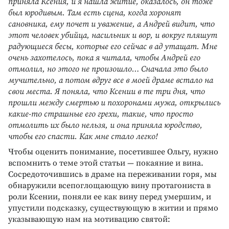
приняла Ксения, и я нашла житие, оказалось, он тоже
был юродивым. Там есть сцена, когда хоронят
сановника, ему почет и уважение, а Андрей видит, что
этот человек убийца, насильник и вор, и вокруг пляшут
радующиеся бесы, которые его сейчас в ад утащат. Мне
очень захотелось, пока я читала, чтобы Андрей его
отмолил, но этого не произошло… Сначала это было
мучительно, а потом вдруг все в моей драме встало на
свои места. Я поняла, что Ксении в те три дня, что
прошли между смертью и похоронами мужа, открылись
какие-то страшные его грехи, такие, что просто
отмолить их было нельзя, и она приняла юродство,
чтобы его спасти. Как мне стало легко!
Чтобы оценить понимание, посетившее Ольгу, нужно
вспомнить о теме этой статьи — покаяние и вина.
Сосредоточившись в драме на переживании горя, мы
обнаружили всепоглощающую вину протагониста в
роли Ксении, поняли ее как вину перед умершим, и
упустили подсказку, существующую в житии и прямо
указывающую нам на мотивацию святой: