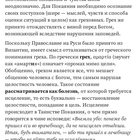
неоднозначно. Для Покаяния необходимо осознание
своих поступков (шире — мыслей, чувств и способа
оценки ситуаций в целом) как греховных. Грех же
принято отождествлять с виной перед Богом,
возникающей вследствие нарушения заповедей.
Поскольку Православие на Руси было принято из
Византии, имеет смысл отталкиваться от греческого
понимания греха. По-гречески
грех
, αμαρτία (звучит
как «амарт
и
я») означает «промах мимо цели».
Обобщенно, грехом является все, что мешает
общению человека с Богом, тем самым нарушая
целостность человека. Такое состояние
рассматривается как болезнь
, от которой требуется
исцеление, то есть буквально — восстановление
целостности, попадание в цель. Исцеление
происходит в Таинстве Покаяния, о чем прямо
говорится в чине исповеди: «
Внемли убо: понеже бо
пришел еси во врачебницу, да не неисцелен отыдеши.
Итак, будь внимателен, — ибо ты пришёл в лечебницу
— чтобы не уйти тебе не исцелённым».