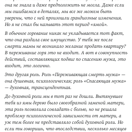
она не знала и даже предположить не могла. Даже если
мы ошибаемся в деталях, мы все же можем быть
уверены, что с ней произошли грандиозные изменения.
Но я не стал бы называть этот период «ямой».
В обычное горевание никак не укладывается тот факт,
что она раздала свое имущество. У тебя же после
смерти мамы не возникало желание продать квартиру?
В переживание горя это не входит. А вот в совокупность
действий, составляющих подвиг по спасению мужа, это
входит, это логично.
Это другая роль. Роль «Переживающая смерть мужа» —
она душевная, психологическая; роль «Спасающая мужа»
— духовная, трансцендентная.
До духовной роли мы в тот раз не дошли. Вытянувшее
тебя из ямы дерево было своеобразной заменой матери,
эта роль позволила совладать с болью, но не решала
проблему психологической зависимости от матери, а
уж тем более не представляло собой духовной роли. Но
если ты говоришь, что впоследствии, несколько месяцев