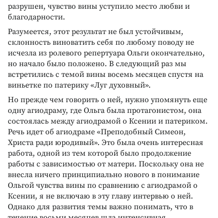
разрушен, чувство вины уступило место любви и
благодарности.
Разумеется, этот результат не был устойчивым,
склонность виноватить себя по любому поводу не
исчезла из ролевого репертуара Ольги окончательно,
но начало было положено. В следующий раз мы
встретились с темой вины восемь месяцев спустя на
виньетке по патерику «Луг духовный».
Но прежде чем говорить о ней, нужно упомянуть еще
одну агиодраму, где Ольга была протагонистом, она
состоялась между агиодрамой о Ксении и патериком.
Речь идет об агиодраме «Преподобный Симеон,
Христа ради юродивый». Это была очень интересная
работа, одной из тем которой было продолжение
работы с зависимостью от матери. Поскольку она не
внесла ничего принципиально нового в понимание
Ольгой чувства вины по сравнению с агиодрамой о
Ксении, я не включаю в эту главу интервью о ней.
Однако для развития темы важно понимать, что в
течение восьми месяцев шла интенсивная