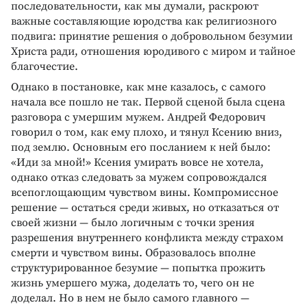
последовательности, как мы думали, раскроют
важные составляющие юродства как религиозного
подвига: принятие решения о добровольном безумии
Христа ради, отношения юродивого с миром и тайное
благочестие.
Однако в постановке, как мне казалось, с самого
начала все пошло не так. Первой сценой была сцена
разговора с умершим мужем. Андрей Федорович
говорил о том, как ему плохо, и тянул Ксению вниз,
под землю. Основным его посланием к ней было:
«Иди за мной!» Ксения умирать вовсе не хотела,
однако отказ следовать за мужем сопровождался
всепоглощающим чувством вины. Компромиссное
решение — остаться среди живых, но отказаться от
своей жизни — было логичным с точки зрения
разрешения внутреннего конфликта между страхом
смерти и чувством вины. Образовалось вполне
структурированное безумие — попытка прожить
жизнь умершего мужа, доделать то, чего он не
доделал. Но в нем не было самого главного —