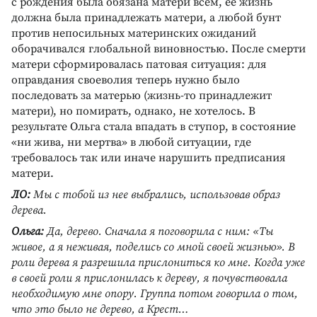
с рождения была обязана матери всем, ее жизнь
должна была принадлежать матери, а любой бунт
против непосильных материнских ожиданий
оборачивался глобальной виновностью. После смерти
матери сформировалась патовая ситуация: для
оправдания своеволия теперь нужно было
последовать за матерью (жизнь-то принадлежит
матери), но помирать, однако, не хотелось. В
результате Ольга стала впадать в ступор, в состояние
«ни жива, ни мертва» в любой ситуации, где
требовалось так или иначе нарушить предписания
матери.
ЛО:
Мы с тобой из нее выбрались, использовав образ
дерева.
Ольга:
Да, дерево. Сначала я поговорила с ним: «Ты
живое, а я неживая, поделись со мной своей жизнью». В
роли дерева я разрешила прислониться ко мне. Когда уже
в своей роли я прислонилась к дереву, я почувствовала
необходимую мне опору. Группа потом говорила о том,
что это было не дерево, а Крест…