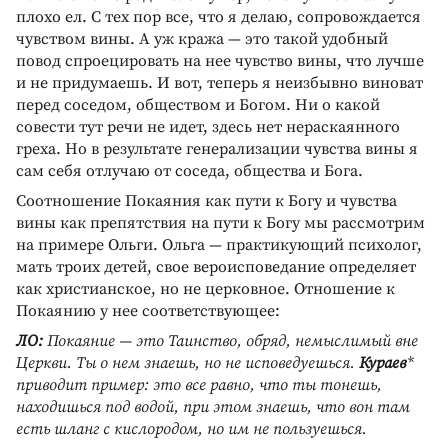
плохо ел. С тех пор все, что я делаю, сопровождается
чувством вины. А уж кража — это такой удобный
повод спроецировать на нее чувство вины, что лучше
и не придумаешь. И вот, теперь я неизбывно виноват
перед соседом, обществом и Богом. Ни о какой
совести тут речи не идет, здесь нет нераскаянного
греха. Но в результате генерализации чувства вины я
сам себя отлучаю от соседа, общества и Бога.
Соотношение Покаяния как пути к Богу и чувства
вины как препятствия на пути к Богу мы рассмотрим
на примере Ольги. Ольга — практикующий психолог,
мать троих детей, свое вероисповедание определяет
как христианское, но не церковное. Отношение к
Покаянию у нее соответствующее:
ЛО:
Покаяние — это Таинство, обряд, немыслимый вне
Церкви. Ты о нем знаешь, но не исповедуешься.
Кураев
*
приводит пример: это все равно, что ты тонешь,
находишься под водой, при этом знаешь, что вон там
есть шланг с кислородом, но им не пользуешься.