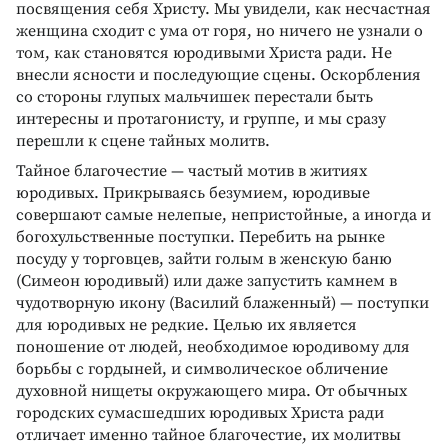
посвящения себя Христу. Мы увидели, как несчастная
женщина сходит с ума от горя, но ничего не узнали о
том, как становятся юродивыми Христа ради. Не
внесли ясности и последующие сцены. Оскорбления
со стороны глупых мальчишек перестали быть
интересны и протагонисту, и группе, и мы сразу
перешли к сцене тайных молитв.
Тайное благочестие — частый мотив в житиях
юродивых. Прикрываясь безумием, юродивые
совершают самые нелепые, непристойные, а иногда и
богохульственные поступки. Перебить на рынке
посуду у торговцев, зайти голым в женскую баню
(Симеон юродивый) или даже запустить камнем в
чудотворную икону (Василий блаженный) — поступки
для юродивых не редкие. Целью их является
поношение от людей, необходимое юродивому для
борьбы с гордыней, и символическое обличение
духовной нищеты окружающего мира. От обычных
городских сумасшедших юродивых Христа ради
отличает именно тайное благочестие, их молитвы