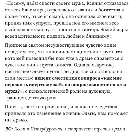
«Посему, дабы спасти своего мужа, Ксения отказалась
от всех благ мира, отреклась от звания и богатства и
более того, от себя самой, она оставила свое имя и,
приняв имя супруга, прошла под его именем весь
свой жизненный путь, принеся на алтарь Божий дары
всеспасительного подвига любви к ближнему».
Приписав святой несуществующее чувство вины
перед мужем, мы лишились мощного инструмента,
который позволил бы нам уже в драме справиться с
чувством вины протагониста. Однако озарение,
настигшее Ольгу спустя три дня, все «поставило на
свои места»:
акцент сместился с вопроса «как мне
пережить смерть мужа?» на вопрос «как мне спасти
мужа?»
, с психологической роли на духовную,
трансцендентную роль.
Понять, как это произошло, и какие последствия
принесло это изменение в жизнь Ольги, нам поможет
интервью.
ЛО:
Ксения Петербургская, исторически третья драма