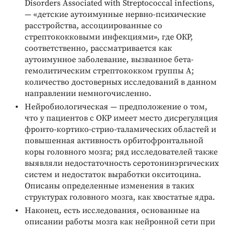
Disorders Associated with Streptococcal infections,
— «детские аутоимунные нервно-психические
расстройства, ассоциированные со
стрептококковыми инфекциями», где ОКР,
соответственно, рассматривается как
аутоимунное заболевание, вызванное бета-
гемолитическим стрептококком группы А;
количество достоверных исследований в данном
направлении немногочисленно.
Нейробиологическая — предположение о том,
что у пациентов с ОКР имеет место дисрегуляция
фронто-кортико-стрио-таламических областей и
повышенная активность орбитофронтальной
коры головного мозга; ряд исследователей также
выявляли недостаточность серотонинэргических
систем и недостаток выработки окситоцина.
Описаны определенные изменения в таких
структурах головного мозга, как хвостатые ядра.
Наконец, есть исследования, основанные на
описании работы мозга как нейронной сети при