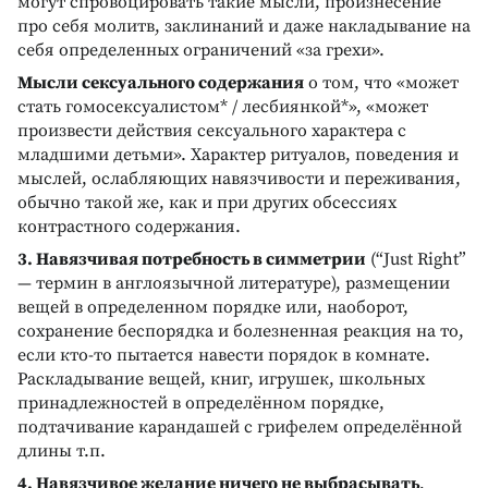
могут спровоцировать такие мысли, произнесение
про себя молитв, заклинаний и даже накладывание на
себя определенных ограничений «за грехи».
Мысли сексуального содержания
о том, что «может
стать гомосексуалистом* / лесбиянкой*», «может
произвести действия сексуального характера с
младшими детьми». Характер ритуалов, поведения и
мыслей, ослабляющих навязчивости и переживания,
обычно такой же, как и при других обсессиях
контрастного содержания.
3. Навязчивая потребность в симметрии
(“Just Right”
— термин в англоязычной литературе), размещении
вещей в определенном порядке или, наоборот,
сохранение беспорядка и болезненная реакция на то,
если кто-то пытается навести порядок в комнате.
Раскладывание вещей, книг, игрушек, школьных
принадлежностей в определённом порядке,
подтачивание карандашей с грифелем определённой
длины т.п.
4. Навязчивое желание ничего не выбрасывать
,