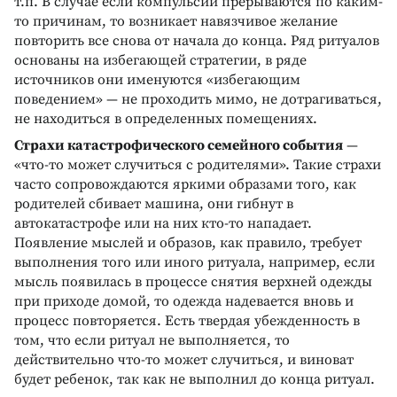
т.п. В случае если компульсии прерываются по каким-
то причинам, то возникает навязчивое желание
повторить все снова от начала до конца. Ряд ритуалов
основаны на избегающей стратегии, в ряде
источников они именуются «избегающим
поведением» — не проходить мимо, не дотрагиваться,
не находиться в определенных помещениях.
Страхи катастрофического семейного события
—
«что-то может случиться с родителями». Такие страхи
часто сопровождаются яркими образами того, как
родителей сбивает машина, они гибнут в
автокатастрофе или на них кто-то нападает.
Появление мыслей и образов, как правило, требует
выполнения того или иного ритуала, например, если
мысль появилась в процессе снятия верхней одежды
при приходе домой, то одежда надевается вновь и
процесс повторяется. Есть твердая убежденность в
том, что если ритуал не выполняется, то
действительно что-то может случиться, и виноват
будет ребенок, так как не выполнил до конца ритуал.