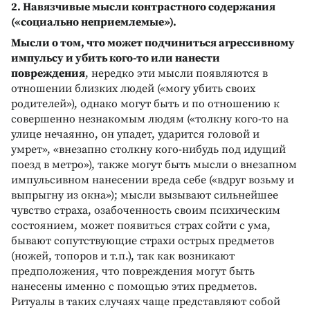
2. Навязчивые мысли контрастного содержания
(«социально неприемлемые»).
Мысли о том, что может подчиниться агрессивному
импульсу и убить кого-то или нанести
повреждения
, нередко эти мысли появляются в
отношении близких людей («могу убить своих
родителей»), однако могут быть и по отношению к
совершенно незнакомым людям («толкну кого-то на
улице нечаянно, он упадет, ударится головой и
умрет», «внезапно столкну кого-нибудь под идущий
поезд в метро»), также могут быть мысли о внезапном
импульсивном нанесении вреда себе («вдруг возьму и
выпрыгну из окна»); мысли вызывают сильнейшее
чувство страха, озабоченность своим психическим
состоянием, может появиться страх сойти с ума,
бывают сопутствующие страхи острых предметов
(ножей, топоров и т.п.), так как возникают
предположения, что повреждения могут быть
нанесены именно с помощью этих предметов.
Ритуалы в таких случаях чаще представляют собой