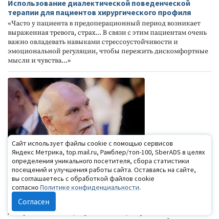
Использование диалектической поведенческой
терапии для пациентов хирургического профиля
«Часто у пациента в предоперационный период возникает
выраженная тревога, страх... В связи с этим пациентам очень
важно овладевать навыками стрессоустойчивости и
эмоциональной регуляции, чтобы пережить дискомфортные
мысли и чувства...»
Сайт использует файлы cookie с помощью сервисов
Яндекс Метрика, top.mail.ru, Рамблер/топ-100, SberADS в целях
определения уникального посетителя, сбора статистики
посещений и улучшения работы сайта. Оставаясь на сайте,
17.01.2023
вы соглашаетесь с обработкой файлов cookie
К вопросу о реабилитации ветеранов, нуждающихся
согласно
Политике конфиденциальности
.
в психотерапии
Согласен
М.Е. Бурно: «Тревожную депрессивность с её болезненной
деперсонализацией, дереализацией, безразличием и т.д.