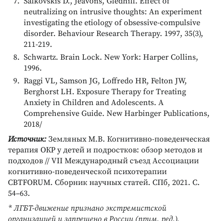
Salkovskis D., Jeavons, Gledhill. Effect of
neutralizing on intrusive thoughts: An experiment
investigating the etiology of obsessive-compulsive
disorder. Behaviour Research Therapy. 1997, 35(3),
211-219.
Schwartz. Brain Lock. New York: Harper Collins,
1996.
Raggi VL, Samson JG, Loffredo HR, Felton JW,
Berghorst LH. Exposure Therapy for Treating
Anxiety in Children and Adolescents. A
Comprehensive Guide. New Harbinger Publications,
2018/
Источник:
Земляных М.В. Когнитивно-поведенческая
терапия ОКР у детей и подростков: обзор методов и
подходов // VII Международный съезд Ассоциации
когнитивно-поведенческой психотерапии
CBTFORUM. Сборник научных статей. СПб, 2021. С.
54–63.
* ЛГБТ-движение признано экстремистской
организацией и запрещено в России (прим. ред.).