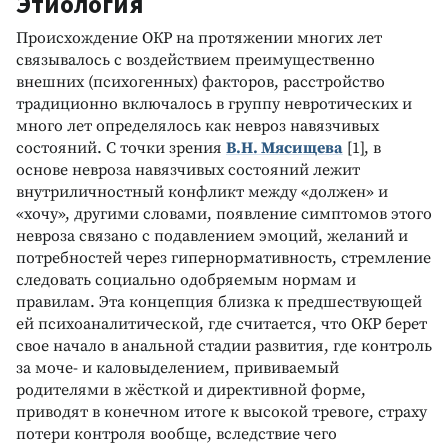
Этиология
Происхождение ОКР на протяжении многих лет
связывалось с воздействием преимущественно
внешних (психогенных) факторов, расстройство
традиционно включалось в группу невротических и
много лет определялось как невроз навязчивых
состояний. С точки зрения
В.Н. Мясищева
[1], в
основе невроза навязчивых состояний лежит
внутриличностный конфликт между «должен» и
«хочу», другими словами, появление симптомов этого
невроза связано с подавлением эмоций, желаний и
потребностей через гипернормативность, стремление
следовать социально одобряемым нормам и
правилам. Эта концепция близка к предшествующей
ей психоаналитической, где считается, что ОКР берет
свое начало в анальной стадии развития, где контроль
за моче- и каловыделением, прививаемый
родителями в жёсткой и директивной форме,
приводят в конечном итоге к высокой тревоге, страху
потери контроля вообще, вследствие чего