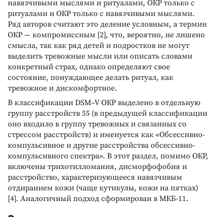
навязчивыми мыслями и ритуалами, ОКР только с
ритуалами и ОКР только с навязчивыми мыслями.
Ряд авторов считают это деление условным, а термин
ОКР — компромиссным [2], что, вероятно, не лишено
смысла, так как ряд детей и подростков не могут
выделить тревожные мысли или описать словами
конкретный страх, однако определяют свое
состояние, понуждающее делать ритуал, как
тревожное и дискомфортное.
В классификации DSM–V ОКР выделено в отдельную
группу расстройств 55 (в предыдущей классификации
оно входило в группу тревожных и связанных со
стрессом расстройств) и именуется как «Обсессивно-
компульсивное и другие расстройства обсессивно-
компульсивного спектра». В этот раздел, помимо ОКР,
включены трихотилломания, дисморфофобия и
расстройство, характеризующееся навязчивым
отдиранием кожи (чаще кутикулы, кожи на пятках)
[4]. Аналогичный подход сформирован в МКБ-11.