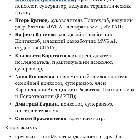
психолог, супервизор, ведущая терапевтических
групп;
Игорь Буянов,
руководитель Пситехлаб, ведущий
разработчик MWS AI, аспирант ФИЦ ИУ РАН;
Нафиса Валиева
, младший разработчик
Пситехлаб, младший разработчик MWS AI,
студентка СПбГУ;
Елизавета Коротаевская,
преподаватель-
исследователь, практикующий психолог,
супервизор;
Анна Янковская
, современный психоаналитик,
семейный психолог, супервизор, член
Европейской Ассоциации Развития Психоанализа
и Психотерапии (ЕАРПП);
Дмитрий Баркин
, психолог, супервизор,
гештальт-терапевт;
Степан Краснощеков
, врач-психиатр.
В программе:
круглый стол «Мультимодальность и дружба