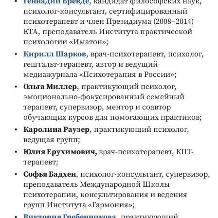
Геннадий Бревде
, кандидат философских наук,
психолог-консультант, сертифицированный
психотерапевт и член Президиума (2008−2014)
ЕТА, преподаватель Института практической
психологии «Иматон»;
Кирилл Шарков
, врач-психотерапевт, психолог,
гештальт-терапевт, автор и ведущий
медиажурнала «Психотерапия в России»;
Ольга Миллер
, практикующий психолог,
эмоционально-фокусированный семейный
терапевт, супервизор, ментор и соавтор
обучающих курсов для помогающих практиков;
Каролина Раузер
, практикующий психолог,
ведущая групп;
Юлия Ерухимович,
врач-психотерапевт, КПТ-
терапевт;
Софья Бадхен
, психолог-консультант, супервизор,
преподаватель Международной Школы
психотерапии, консультирования и ведения
групп Института «Гармония»;
Виктория Гребенникова
, практикующий