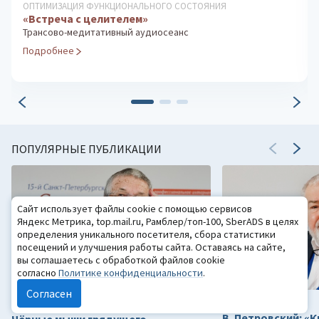
ДИАГНОСТИКА ИНТЕЛЛЕКТУАЛЬНЫХ И ТВОРЧЕСКИХ
СПОСОБНОСТЕЙ
Тест Векслера (детский вариант)
Измерение уровня развития интеллекта
Подробнее
ПОПУЛЯРНЫЕ ПУБЛИКАЦИИ
Сайт использует файлы cookie с помощью сервисов
Яндекс Метрика, top.mail.ru, Рамблер/топ-100, SberADS в целях
определения уникального посетителя, сбора статистики
посещений и улучшения работы сайта. Оставаясь на сайте,
вы соглашаетесь с обработкой файлов cookie
согласно
Политике конфиденциальности
.
Согласен
14.04.2021
08.10.2021
3
В. Петровский: «К