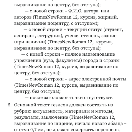
выравнивание по центру, без отступа);
— с новой строки – Ф.И.О. автора или
авторов (TimesNewRoman 12, курсив, жирный,
выравнивание поцентру, с отступом);
— с новой строки – текущий статус (студент,
аспирант, сотрудник), ученая степень, звание
(при наличии) (TimesNewRoman 12, курсив,
выравнивание по центру, без отступа);
— с новой строки – полное наименование
учреждения (вуза, факультета) города и страны
(TimesNewRoman 12, курсив, выравнивание по
центру, без отступа);
— с новой строки – адрес электронной почты
(TimesNewRoman 12, курсив, выравнивание по
центру, без отступа);
— после заголовков точки отсутствуют.
Основной текст тезисов должен состоять из
рубрик: актуальность, материалы и методы,
результаты, заключение (TimesNewRoman 12,
выравнивание по ширине, начало нового абзаца –
отступ 0,7 см, не должен содержать переносов,