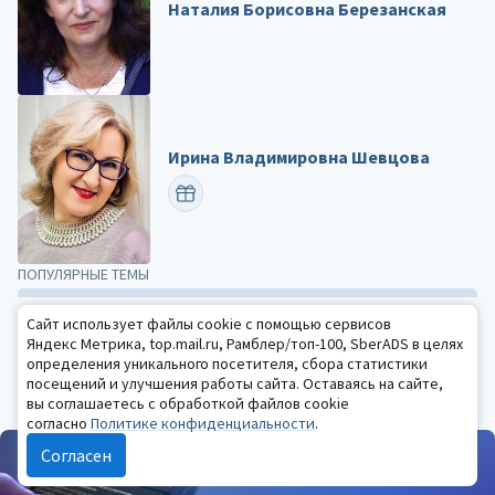
Наталия Борисовна Березанская
Ирина Владимировна Шевцова
ПОЗДРАВИТЬ
ПОПУЛЯРНЫЕ ТЕМЫ
Сайт использует файлы cookie с помощью сервисов
закон
316
практика
2241
Яндекс Метрика, top.mail.ru, Рамблер/топ-100, SberADS в целях
психологическая наука
1758
детская психология
1716
определения уникального посетителя, сбора статистики
психотерапия
1101
психология образования
1076
посещений и улучшения работы сайта. Оставаясь на сайте,
вы соглашаетесь с обработкой файлов cookie
Все темы
согласно
Политике конфиденциальности
.
Согласен