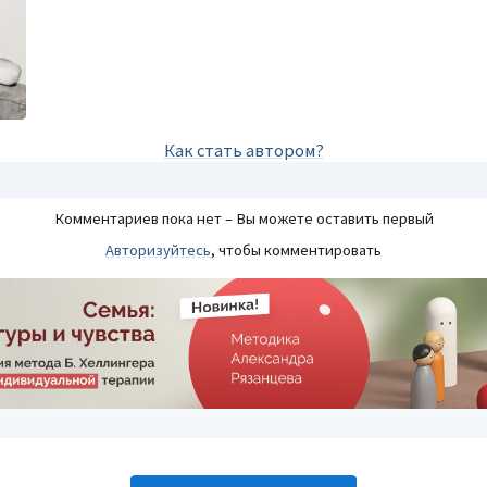
ия творческого
ЛИЧНОСТИ
Факторный личностный
я детей 8-12
опросник Кеттелла
Диагностика личностных черт
вивающих занятий
взрослых, детей и подростков
Подробнее
Как стать автором?
Комментариев пока нет – Вы можете оставить первый
Авторизуйтесь
, чтобы комментировать