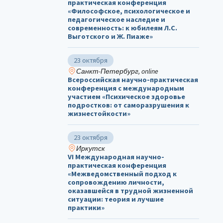
практическая конференция
«Философское, психологическое и
педагогическое наследие и
современность: к юбилеям Л.С.
Выготского и Ж. Пиаже»
23 октября
Санкт-Петербург, online
Всероссийская научно-практическая
конференция с международным
участием «Психическое здоровье
подростков: от саморазрушения к
жизнестойкости»
23 октября
Иркутск
VI Международная научно-
практическая конференция
«Межведомственный подход к
сопровождению личности,
оказавшейся в трудной жизненной
ситуации: теория и лучшие
практики»