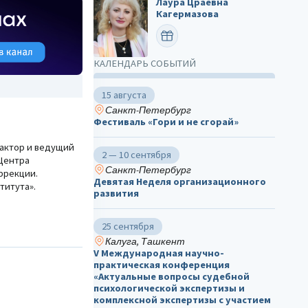
Лаура Цраевна
Кагермазова
ПОЗДРАВИТЬ
КАЛЕНДАРЬ СОБЫТИЙ
15 августа
Санкт-Петербург
Фестиваль «Гори и не сгорай»
дактор и ведущий
2 — 10 сентября
Центра
Санкт-Петербург
ррекции.
Девятая Неделя организационного
титута».
развития
25 сентября
Калуга, Ташкент
V Международная научно-
практическая конференция
«Актуальные вопросы судебной
психологической экспертизы и
комплексной экспертизы с участием