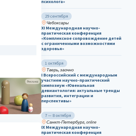
психолога»
29 сентября
Чебоксары
ХΙ Международная научно-
практическая конференция
«Комплексное сопровождение детей
с ограниченными возможностями
здоровья»
1 октября
Тверь, заочно
I Всероссийский с международным
участием научно-практический
Реклама
симпозиум «Ювенальная
девиантология: актуальные тренды
развития, интеграции и
перспективы»
7 — 8 октября
Санкт-Петербург, online
IX Международная научно-
практическая конференция