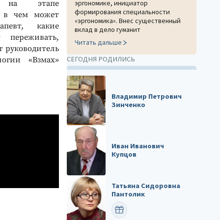
я на этапе
эргономике, инициатор
формирования специальности
и в чем может
«эргономика». Внес существенный
апевт, какие
вклад в дело гуманит
 переживать,
Читать дальше
т руководитель
СЕГОДНЯ РОДИЛИСЬ
логии «Взмах»
Владимир Петрович
Зинченко
Иван Иванович
Купцов
Татьяна Сидоровна
Пантолик
ПОЗДРАВИТЬ