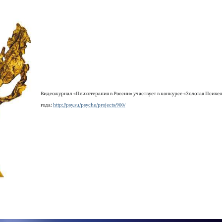
Видеожурнал «Психотерапия в России» участвует в конкурсе «Золотая Психея»
года:
http://psy.su/psyche/projects/900/