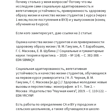
Почему столько у меня вопросов? Потому что мы
исследуем сами социальную адаптированность и
вегетативную устойчивость, приверженность здоровому
образу жизни и качество жизни студентов 1 курса (через
1 месяц после поступления в ВУЗ) и у выпускников (конец
обучения на 6 курсе).
Если кого заинтересует, даю ссылки на 2 статьи:
Оценка качества жизни студентов и их приверженности
здоровому образу жизни / В. М. Ганузин, А. Т. Барабошин,
Г. С. Маскова, Е. В. Шубина // Социальные и гуманитарные
науки: теория и практика. – 2020. – № 1(4). – С. 382-388. –
EDN SBNNQY.
Социальная адаптированность, вегетативная
устойчивость и качество жизни студентов, обучающихся
на первом курсе университета / Н. Л. Черная, В. М.
Ганузин, Г. С. Маскова [и др.] // Здоровье молодежи: новые
вызовы и перспективы : монография : в 5 т.. Том 2. –
Москва : Издательство "Научная книга", 2019. – С. 110-122. –
EDN YRCYNP.
Есть работы по определению СА и ВУ у городских и
сельских школьников, а также обучающихся в школе-