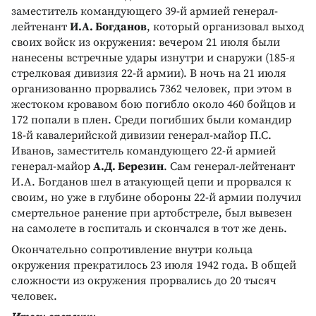
заместитель командующего 39-й армией генерал-
лейтенант
И.А. Богданов
, который организовал выход
своих войск из окружения: вечером 21 июля были
нанесены встречные удары изнутри и снаружи (185-я
стрелковая дивизия 22-й армии). В ночь на 21 июля
организованно прорвались 7362 человек, при этом в
жестоком кровавом бою погибло около 460 бойцов и
172 попали в плен. Среди погибших были командир
18-й кавалерийской дивизии генерал-майор П.С.
Иванов, заместитель командующего 22-й армией
генерал-майор
А.Д. Березин
. Сам генерал-лейтенант
И.А. Богданов шел в атакующей цепи и прорвался к
своим, но уже в глубине обороны 22-й армии получил
смертельное ранение при артобстреле, был вывезен
на самолете в госпиталь и скончался в тот же день.
Окончательно сопротивление внутри кольца
окружения прекратилось 23 июля 1942 года. В общей
сложности из окружения прорвались до 20 тысяч
человек.