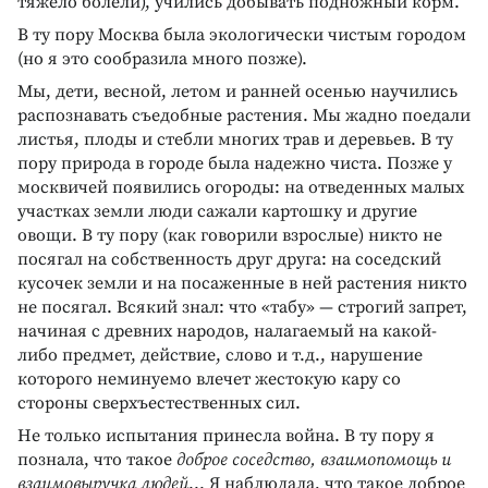
тяжело болели), учились добывать подножный корм.
В ту пору Москва была экологически чистым городом
(но я это сообразила много позже).
Мы, дети, весной, летом и ранней осенью научились
распознавать съедобные растения. Мы жадно поедали
листья, плоды и стебли многих трав и деревьев. В ту
пору природа в городе была надежно чиста. Позже у
москвичей появились огороды: на отведенных малых
участках земли люди сажали картошку и другие
овощи. В ту пору (как говорили взрослые) никто не
посягал на собственность друг друга: на соседский
кусочек земли и на посаженные в ней растения никто
не посягал. Всякий знал: что «табу» — строгий запрет,
начиная с древних народов, налагаемый на какой-
либо предмет, действие, слово и т.д., нарушение
которого неминуемо влечет жестокую кару со
стороны сверхъестественных сил.
Не только испытания принесла война. В ту пору я
познала, что такое
доброе соседство, взаимопомощь и
взаимовыручка людей
... Я наблюдала, что такое доброе