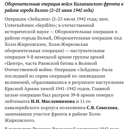
Оборонительная операция войск Калининского фронта в
районе города Белого (2–25 июля 1942 года)
Операция «Зейдлиц» (2–23 июля 1942 года; нем.
Unternehmen «Seydlitz»; в отечественной
исторической науке — Оборонительная операция в
районе города Белый, Оборонительная операция под
Холм-Жирковским, Холм-Жирковская
оборонительная операция) — наступательная
операция 9-й немецкой армии группы армий
«Центр», часть Ржевской битвы в Великой
Отечественной войне. Операция «Зейдлиц» была
последней из серии операций по ликвидации
вклинений, образовавшихся в результате наступления
Красной Армии зимой 1941–1942 годов. Главной
целью операции был разгром 39-й армии генерал-
лейтенанта
И.И. Масленникова
и 11-го
кавалерийского корпуса полковника
С.В. Соколова
,
занимавших участок фронта в районе Холм-
Жирковского.
В результате Ржевско-Вяземской операции 1942 года