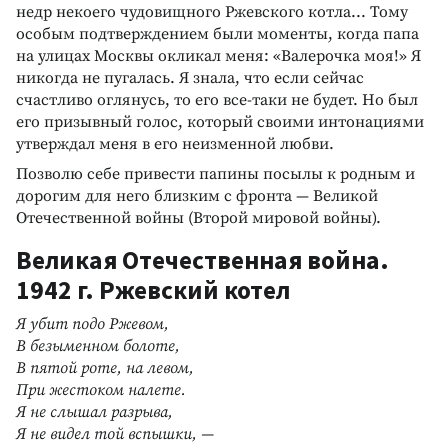
недр некоего чудовищного Ржевского котла... Тому
особым подтверждением были моменты, когда папа
на улицах Москвы окликал меня: «Валерочка моя!» Я
никогда не пугалась. Я знала, что если сейчас
счастливо оглянусь, то его все-таки не будет. Но был
его призывный голос, который своими интонациями
утверждал меня в его неизменной любви.
Позволю себе привести папины посылы к родным и
дорогим для него близким с фронта — Великой
Отечественной войны (Второй мировой войны).
Великая Отечественная война.
1942 г. Ржевский котел
Я убит подо Ржевом,
В безыменном болоте,
В пятой роте, на левом,
При жестоком налете.
Я не слышал разрыва,
Я не видел той вспышки, —