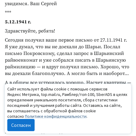
увидимся. Ваш Сергей
***
5.12.1941 г.
Здравствуйте, ребята!
Сегодня получил ваше первое письмо от 27.11.1941 г.
Я уже думал, что вы не доехали до Шарьи. Послал
письмо Покровскому, сделал запрос в Шарьинский
райвоенкомат и уже собрался писать в Шарьинскую
раймилицию — и вдруг получил письмо. Хорошо, что
вы доехали благополучно. А могло быть и наоборот…
А в общем все устроилось хорошо. Насчет квартиры —
если у Шатрова жить неплохо, то тут и оставайся. В
Сайт использует файлы cookie с помощью сервисов
Яндекс Метрика, top.mail.ru, Рамблер/топ-100, SberADS в целях
отдельном доме у вас будет много забот. Как лучше
определения уникального посетителя, сбора статистики
смотри сама. Напиши — как ты устроилась в
посещений и улучшения работы сайта. Оставаясь на сайте,
Военкомате с получением денег по аттестату,
вы соглашаетесь с обработкой файлов cookie
прописали ли тебя на заводе, получаешь ли деньги по
согласно
Политике конфиденциальности
.
сберегательной книжке, — получает ли мама пенсию?
Согласен
Какой паек вам дают — дают ли хлеба? Что можно