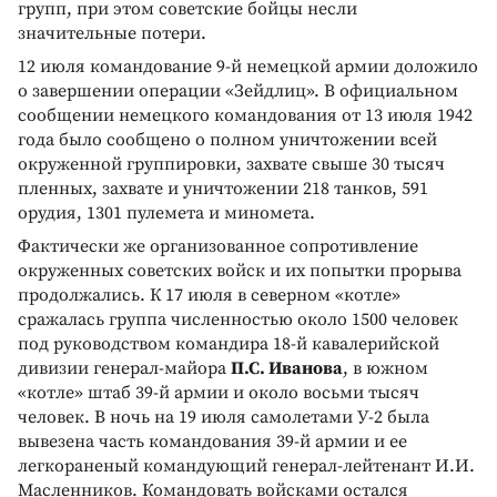
групп, при этом советские бойцы несли
значительные потери.
12 июля командование 9-й немецкой армии доложило
о завершении операции «Зейдлиц». В официальном
сообщении немецкого командования от 13 июля 1942
года было сообщено о полном уничтожении всей
окруженной группировки, захвате свыше 30 тысяч
пленных, захвате и уничтожении 218 танков, 591
орудия, 1301 пулемета и миномета.
Фактически же организованное сопротивление
окруженных советских войск и их попытки прорыва
продолжались. К 17 июля в северном «котле»
сражалась группа численностью около 1500 человек
под руководством командира 18-й кавалерийской
дивизии генерал-майора
П.С. Иванова
, в южном
«котле» штаб 39-й армии и около восьми тысяч
человек. В ночь на 19 июля самолетами У-2 была
вывезена часть командования 39-й армии и ее
легкораненый командующий генерал-лейтенант И.И.
Масленников. Командовать войсками остался