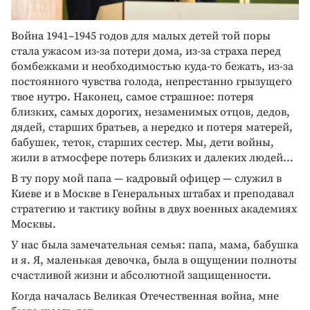
Война 1941–1945 годов для малых детей той поры
стала ужасом из-за потери дома, из-за страха перед
бомбежками и необходимостью куда-то бежать, из-за
постоянного чувства голода, непрестанно грызущего
твое нутро. Наконец, самое страшное: потеря
близких, самых дорогих, незаменимых отцов, дедов,
дядей, старших братьев, а нередко и потеря матерей,
бабушек, теток, старших сестер. Мы, дети войны,
жили в атмосфере потерь близких и далеких людей...
В ту пору мой папа — кадровый офицер — служил в
Киеве и в Москве в Генеральных штабах и преподавал
стратегию и тактику войны в двух военных академиях
Москвы.
У нас была замечательная семья: папа, мама, бабушка
и я. Я, маленькая девочка, была в ощущении полноты
счастливой жизни и абсолютной защищенности.
Когда началась Великая Отечественная война, мне