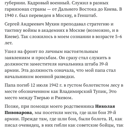
губернии. Кадровый военный. Служил в разных
гарнизонах страны — от Дальнего Востока до Киева. В
1940 г. был переведен в Москву, в Генштаб.
Сергей Андреевич Мухин преподавал стратегию и
тактику войны в академиях в Москве (возможно, и в
Киеве). Так сложилось в моем сознании в возрасте 5–6
лет.
Ушел на фронт по личным настоятельным
заявлениям и просьбам. Он сразу стал служить в
должности заместителя начальника штаба 39-й
армии. Эта должность означала, что мой папа стал
начальником военной разведки.
Папа погиб 12 июля 1942 г. в густом болотистом лесу в
месте обозначенном как Владимирский Тупик, Это
место между Тверью и Ржевом.
Позже, при помощи моего родственника
Николая
Пивоварова
, мы посетили места, где шли бои 39-й
армии. Прежде там, где шли бои, были болота. И, как
писал очевидец, в них гибли как советские бойцы, так