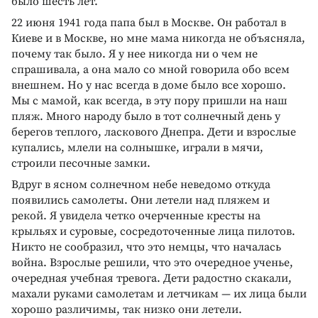
было шесть лет.
22 июня 1941 года папа был в Москве. Он работал в
Киеве и в Москве, но мне мама никогда не объясняла,
почему так было. Я у нее никогда ни о чем не
спрашивала, а она мало со мной говорила обо всем
внешнем. Но у нас всегда в доме было все хорошо.
Мы с мамой, как всегда, в эту пору пришли на наш
пляж. Много народу было в тот солнечный день у
берегов теплого, ласкового Днепра. Дети и взрослые
купались, млели на солнышке, играли в мячи,
строили песочные замки.
Вдруг в ясном солнечном небе неведомо откуда
появились самолеты. Они летели над пляжем и
рекой. Я увидела четко очерченные кресты на
крыльях и суровые, сосредоточенные лица пилотов.
Никто не сообразил, что это немцы, что началась
война. Взрослые решили, что это очередное ученье,
очередная учебная тревога. Дети радостно скакали,
махали руками самолетам и летчикам — их лица были
хорошо различимы, так низко они летели.