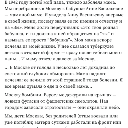
В 1942 году погиб мой папа, тяжело заболела мама.
Мы перебрались в Москву к бабушке Анне Васильевне
— маминой маме. Я увидела Анну Васильевну впервые
в своей жизни, посему звала ее по имени и отчеству и
на «Вы». Меня долго переучивали: «Это твоя родная
бабушка, и ты должна к ней обращаться на “ты” и
называть ее просто “бабушка”». Моя мама вскоре
исчезла из моей жизни. У нее оказался туберкулез
легких в открытой форме — сразу после гибели моего
папы… И маму отвезли далеко за Москву…
… В Москве от голода я несколько лет доходила до
состояний глубоких обмороков. Мама надолго
исчезла: ее лечили от этой страшной тогда болезни. Я
все время думала о еде и о своей маме...
Москву бомбили. Взрослые дежурили на крышах —
ловили фугаски от фашистских самолетов. Над
городом зависали стратостаты — они охраняли небо.
Мы, дети Москвы, без родителей (отцы воевали или
уже погибли; матери сутками работали на фронт или