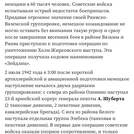
немцами в 60 тысяч человек. Советские войска
испытывали острый недостаток боеприпасов.
Придавая огромное значение своей Ржевско-
Вяземской группировке, немецкое командование не
могло оставить без внимания такую угрозу и сразу
после завершения весенних боев в районе Вязьмы и
Ржева приступило к подготовке операции по
уничтожению Холм-Жирковского выступа. Эта
операция получила кодовое наименование
«Зейдлиц».
2 июля 1942 года в 3:00 после короткой
артиллерийской и авиационной подготовки немецкое
наступление началось двумя ударными
группировками: с севера из района Оленино наступал
23-й армейский корпус генерала пехоты
А. Шуберта
(2 танковые дивизии, 2 пехотные дивизии,
кавалерийская бригада). С юга из района Белого
наступала отдельная группа Эзебека (танковая и
пехотная дивизии). В первые дни операции советские
войска оказали упорное сопротивление, и только