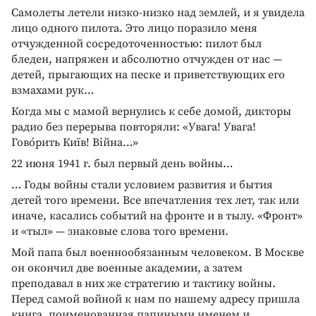
Самолеты летели низко-низко над землей, и я увидела
лицо одного пилота. Это лицо поразило меня
отчужденной сосредоточенностью: пилот был
бледен, напряжен и абсолютно отчужден от нас —
детей, прыгающих на песке и приветствующих его
взмахами рук…
Когда мы с мамой вернулись к себе домой, дикторы
радио без перерыва повторяли: «Увага! Увага!
Гово́рить Київ! Вiйна…»
22 июня 1941 г. был первый день войны…
… Годы войны стали условием развития и бытия
детей того времени. Все впечатления тех лет, так или
иначе, касались событий на фронте и в тылу. «Фронт»
и «тыл» — знаковые слова того времени.
Мой папа был военнообязанным человеком. В Москве
он окончил две военные академии, а затем
преподавал в них же стратегию и тактику войны.
Перед самой войной к нам по нашему адресу пришла
книга, поименованная папиными именем и