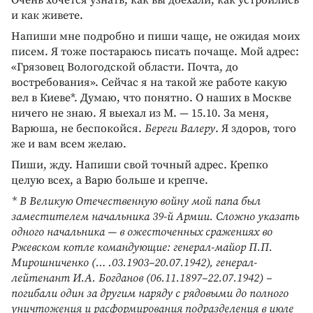
и как живете.
Напиши мне подробно и пиши чаще, не ожидая моих
писем. Я тоже постараюсь писать почаще. Мой адрес:
«Грязовец Вологодской области. Почта, до
востребования». Сейчас я на такой же работе какую
вел в Киеве*. Думаю, что понятно. О наших в Москве
ничего не знаю. Я выехал из М. — 15.10. За меня,
Варюша, не беспокойся.
Береги Валеру
. Я здоров, того
же и вам всем желаю.
Пиши, жду. Напиши свой точный адрес. Крепко
целую всех, а Варю больше и крепче.
* В Великую Отечественную войну мой папа был
заместителем начальника 39-й Армии. Сложно указать
одного начальника — в ожесточенных сражениях во
Ржевском котле командующие: генерал-майор П.П.
Мирошниченко (… .03.1903–20.07.1942), генерал-
лейтенант И.А. Богданов (06.11.1897–22.07.1942) –
погибали один за другим наряду с рядовыми до полного
уничтожения и расформирования подразделения в июле