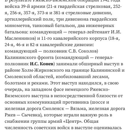
войска 39-й армии (21-я гвардейская стрелковая, 252-
я, 256-я, 357-я, 373-я и 381-я стрелковые дивизии,
артиллерийский полк, три дивизиона гвардейских
минометов, танковый батальон, два инженерных
батальона: командующий — генерал-лейтенант И.И.
Масленников) и 11-го кавалерийского корпуса (18-я,
24-я, 46-я и 82-я кавалерийские дивизии:
командующий — полковник С.В. Соколов)
Калининского фронта (командующий — генерал-
полковник
И.С. Конев
) занимали обширный выступ в
районе Холм-Жирковского на границе Калининской и
Смоленской областей, изобиловавший лесами,
болотами и реками. Этот выступ находился, в свою
очередь, на западном фасе немецкого Ржевско-
Вяземского выступа в непосредственной близости от
основных коммуникаций противника (шоссе и
железная дорога Смоленск — Вязьма, железная дорога
Ржев — Сычевка), которые играли важную роль в
снабжении группы армий «Центр». Общая
численность советских войск в выступе оценивалась