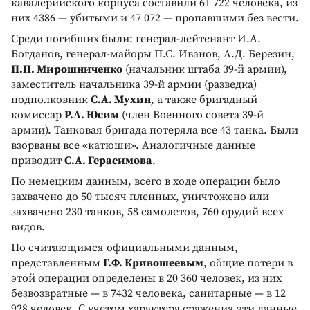
кавалерийского корпуса составили 61 722 человека, из
них 4386 — убитыми и 47 072 — пропавшими без вести.
Среди погибших были: генерал-лейтенант И.А.
Богданов, генерал-майоры П.С. Иванов, А.Д. Березин,
П.П. Мирошниченко
(начальник штаба 39-й армии),
заместитель начальника 39-й армии (разведка)
подполковник
С.А. Мухин
, а также бригадный
комиссар
Р.А. Юсим
(член Военного совета 39-й
армии). Танковая бригада потеряла все 43 танка. Были
взорваны все «катюши». Аналогичные данные
приводит
С.А. Герасимова
.
По немецким данным, всего в ходе операции было
захвачено до 50 тысяч пленных, уничтожено или
захвачено 230 танков, 58 самолетов, 760 орудий всех
видов.
По считающимся официальными данным,
представленным
Г.Ф. Кривошеевым
, общие потери в
этой операции определены в 20 360 человек, из них
безвозвратные — в 7432 человека, санитарные — в 12
928 человек. С учетом характера сражения эти данные