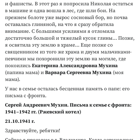
и фашисты. В этот раз я попросила Николая остаться
в машине и одна вошла в лес, где шли бои. На
прежнем болоте уже вырос сосновый бор, но почва
оставалась глиняной, на что я сразу обратила
внимание. С большими усилиями я отломила
достаточно большой и тяжелый кусок глины… Позже,
я освятила эту землю в храме… Еще позже со
священником из того же храма и двумя мальчиками-
певчими мы похоронили эту землю на могиле, где
покоились
Екатерина Александровна Мухина
(папина мама) и
Варвара Сергеевна Мухина
(моя
мама).
У нас в семье осталась бесценная память о папе: его
письма с фронта.
Сергей Андреевич Мухин. Письма к семье с фронта:
1941–1942 гг. (Ржевский котел)
21.10.1941 г.
Здравствуйте, ребятки!
Сейчас я проездом в г. Владимире. Когда остановлюсь