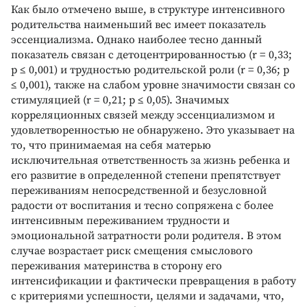
Как было отмечено выше, в структуре интенсивного
родительства наименьший вес имеет показатель
эссенциализма. Однако наиболее тесно данный
показатель связан с детоцентрированностью (r = 0,33;
p ≤ 0,001) и трудностью родительской роли (r = 0,36; p
≤ 0,001), также на слабом уровне значимости связан со
стимуляцией (r = 0,21; p ≤ 0,05). Значимых
корреляционных связей между эссенциализмом и
удовлетворенностью не обнаружено. Это указывает на
то, что принимаемая на себя матерью
исключительная ответственность за жизнь ребенка и
его развитие в определенной степени препятствует
переживаниям непосредственной и безусловной
радости от воспитания и тесно сопряжена с более
интенсивным переживанием трудности и
эмоциональной затратности роли родителя. В этом
случае возрастает риск смещения смыслового
переживания материнства в сторону его
интенсификации и фактически превращения в работу
с критериями успешности, целями и задачами, что,