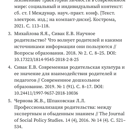
Жизненные траектории личности в современном
мире: социальный и индивидуальный контекст:
сб. ст. I Междунар. науч.-практ. конф. [Текст.
электрон. изд.; на компакт-диске]. Кострома,
2021. С. 113–118.
Михайлова Я.Я., Сивак Е.В. Научное
родительство? Что волнует родителей и какими
источниками информации они пользуются //
Вопросы образования. 2018. № 2. С. 8–25. DOI:
10.17323/1814-9545-2018-2-8-25
Сивак Е.В. Современная родительская культура и
ее значение для взаимодействия родителей и
педагогов // Современное дошкольное
образование. 2019. № 1 (91). С. 8–17. DOI:
10.24411/1997-9657-2018-10036
Чернова Ж.В., Шпаковская Л.Л.
Профессионализация родительства: между
экспертным и обыденным знанием // The Journal
of Social Policy Studies. 14 (4), 2016. № 14 (4). С. 521–
534.