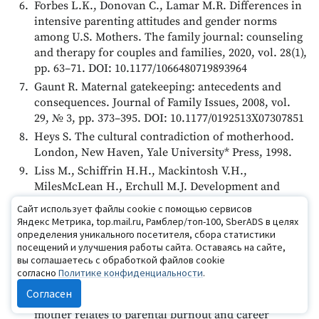
Forbes L.K., Donovan C., Lamar M.R. Differences in
intensive parenting attitudes and gender norms
among U.S. Mothers. The family journal: counseling
and therapy for couples and families, 2020, vol. 28(1),
pp. 63–71. DOI: 10.1177/1066480719893964
Gaunt R. Maternal gatekeeping: antecedents and
consequences. Journal of Family Issues, 2008, vol.
29, № 3, pp. 373–395. DOI: 10.1177/0192513X07307851
Heys S. The cultural contradiction of motherhood.
London, New Haven, Yale University* Press, 1998.
Liss M., Schiffrin H.H., Mackintosh V.H.,
MilesMcLean H., Erchull М.J. Development and
Validation of a Quantitative Measure of Intensive
Сайт использует файлы cookie с помощью сервисов
Parenting Attitudes. Journal of Child and Family
Яндекс Метрика, top.mail.ru, Рамблер/топ-100, SberADS в целях
Studies, 2013, vol. 22, рр. 621–636. DOI:
определения уникального посетителя, сбора статистики
посещений и улучшения работы сайта. Оставаясь на сайте,
10.1007/s10826-012-9616-y
вы соглашаетесь с обработкой файлов cookie
Meeussen L., Van Laar С. Feeling pressure to be a
согласно
Политике конфиденциальности
.
perfect mother relates to parental burnout and
Согласен
career ambitions. Feeling pressure to be a perfect
mother relates to parental burnout and career