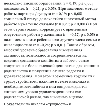
несколько высших образований (r = 0,19; p ≤ 0,05),
домохозяек (r = 0,21; p ≤ 0,05). (При вахтовом методе
работы партнера / супруга (r = 0,19; p ≤ 0,05)
социальный статус домохозяйки и вахтовый метод
работы мужа тесно связаны (r = 0,29; p ≤ 0,001).) При
этом отрицательно коррелирует с временным
отсутствием работы у женщины (r = –0,17; p ≤ 0,05) и
наличием в семье ребенка или другого члена семьи с
инвалидностью (r = –0,24; p ≤ 0,01). Таким образом,
высокий уровень образования и жизненная
активность, возможность сосредоточиться на
ведении домашнего хозяйства и заботе о семье
сопряжены с более высокой ценностью для женщин
родительства и получения от него радости и
удовлетворения. При этом временные трудности с
трудоустройством, наличие в семье инвалида и
необходимость заботы о нем сопровождаются
снижением уровня удовлетворенности как
родительской ролью, так и жизнью в целом.
Показатели по шкалам «трудность» и