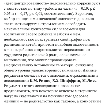
«детоцентрированность» положительно коррелируют
с занятостью по типу «работа на часы» (r = 0,19; p ≤
0,05 и r = 0,27; p ≤ 0,01, соответственно). Вероятно,
выбор женщинами почасовой занятости довольно
часто мотивируется стремлением освободить
максимальное количество сил и времени для
воспитания своего ребенка и заботы о нем,
необходимостью подстраивать свой график под
расписание детей, при этом подобная включенность
в жизнь ребенка сопровождается переживанием
трудности родительской роли, сложностью ее
выполнения, что может спровоцировать
эмоциональную истощенность матери, снижение
общего уровня удовлетворенности жизнью. Данные
результаты согласуются с выводами, отраженными в
исследовании
К.М. Риццо
,
Х.Х. Шиффрин
,
М. Лисс
.
Результаты этого исследования позволяют
предположить, что некоторые аспекты материнства
пагубно сказываются на психическом здоровье
женщин — не родительство как таковое, а конкретные