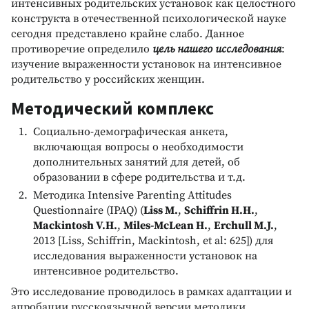
интенсивных родительских установок как целостного
конструкта в отечественной психологической науке
сегодня представлено крайне слабо. Данное
противоречие определило
цель нашего исследования
:
изучение выраженности установок на интенсивное
родительство у российских женщин.
Методический комплекс
Социально-демографическая анкета,
включающая вопросы о необходимости
дополнительных занятий для детей, об
образовании в сфере родительства и т.д.
Методика Intensive Parenting Attitudes
Questionnaire (IPAQ) (
Liss M.
,
Schiffrin H.H.
,
Mackintosh V.H.
,
Miles-McLean H.
,
Erchull M.J.
,
2013 [Liss, Schiffrin, Mackintosh, et al: 625]) для
исследования выраженности установок на
интенсивное родительство.
Это исследование проводилось в рамках адаптации и
апробации русскоязычной версии методики