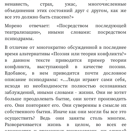
ненависть, страх, ужас, многочисленные
объединения этих состояний друг с другом, как же
все это должно быть спасено?»
Морено отвечает: «Посредством последующей
театрализации», иными словами: посредством
психодрамы.
В отличие от многократно обсужденной в последнее
время альтернативы «Поэзия или теория конфликта?»
в данном тексте приводится пример теории
конфликта, выступающей в качестве поэзии.
Вдобавок, в нем приводится почти дословное
описание психодрамы: «...Люди играют сами себя,
исходя из необходимости полностью осознанных
заблуждений, иными словами - жизни. Они не хотят
больше преодолевать бытие, они хотят производить
его. Они повторяют его. Они суверенны в смысле их
собственного бытия. Иначе как они могли бы все это
осуществить? Ведь они заняты столь многим.
Разворачивается жизнь в целом, во всех ее
сложностях и временных взаимосвязях, ни единый