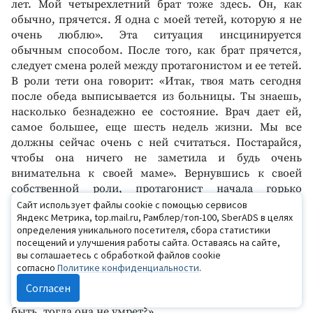
лет. Мой четырехлетний брат тоже здесь. Он, как
обычно, прячется. Я одна с моей тетей, которую я не
очень люблю». Эта ситуация инсцинируется
обычным способом. После того, как брат прячется,
следует смена ролей между протагонистом и ее тетей.
В роли тети она говорит: «Итак, твоя мать сегодня
после обеда выписывается из больницы. Ты знаешь,
насколько безнадежно ее состояние. Врач дает ей,
самое большее, еще шесть недель жизни. Мы все
должны сейчас очень с ней считаться. Постарайся,
чтобы она ничего не заметила и будь очень
внимательна к своей маме». Вернувшись к своей
собственной роли, протагонист начала горько
плакать. Дублер стал за ее спиной и выразил ее
Сайт использует файлы cookie с помощью сервисов
Яндекс Метрика, top.mail.ru, Рамблер/топ-100, SberADS в целях
чувства в следующих словах: «Я вообще не смогу жить
определения уникального посетителя, сбора статистики
без мамы. Что же мне сделать, чтобы этого не
посещений и улучшения работы сайта. Оставаясь на сайте,
произошло? Это будет ужасно, остаться с этой теткой,
вы соглашаетесь с обработкой файлов cookie
ведь я не такая маленькая, как мой брат, и никуда не
согласно
Политике конфиденциальности
.
смогу спрятаться. Когда моя мама вернется из
Согласен
больницы, я буду очень к ней внимательна, может
быть, тогда она не умрет?»