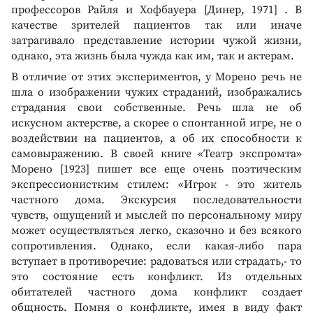
профессоров Райля и Хофбауера [Динер, 1971] . В
качестве зрителей пациентов так или иначе
затрагивало представление истории чужой жизни,
однако, эта жизнь была чужда как им, так и актерам.
В отличие от этих экспериментов, у Морено речь не
шла о изображении чужих страданий, изображались
страдания свои собственные. Речь шла не об
искусном актерстве, а скорее о спонтанной игре, не о
воздействии на пациентов, а об их способности к
самовыражению. В своей книге «Театр экспромта»
Морено [1923] пишет все еще очень поэтическим
экспрессионистким стилем: «Игрок - это житель
частного дома. Экскурсия последовательности
чувств, ощущений и мыслей по персональному миру
может осуществляться легко, сказочно и без всякого
сопротивления. Однако, если какая-либо пара
вступает в противоречие: радоваться или страдать,- то
это состояние есть конфликт. Из отдельных
обитателей частного дома конфликт создает
общность. Помня о конфликте, имея в виду факт