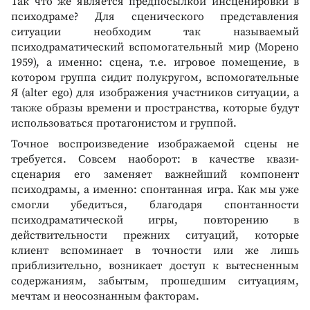
Так что же является предпосылкой инсценировки в
психодраме? Для сценического представления
ситуации необходим так называемый
психодраматический вспомогательный мир (Морено
1959), а именно: сцена, т.е. игровое помещение, в
котором группа сидит полукругом, вспомогательные
Я (alter ego) для изображения участников ситуации, а
также образы времени и пространства, которые будут
использоваться протагонистом и группой.
Точное воспроизведение изображаемой сцены не
требуется. Совсем наоборот: в качестве квази-
сценария его заменяет важнейший компонент
психодрамы, а именно: спонтанная игра. Как мы уже
смогли убедиться, благодаря спонтанности
психодраматической игры, повторению в
действительности прежних ситуаций, которые
клиент вспоминает в точности или же лишь
приблизительно, возникает доступ к вытесненным
содержаниям, забытым, прошедшим ситуациям,
мечтам и неосознанным факторам.