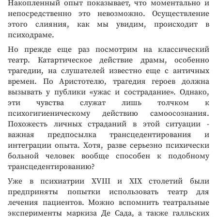
Накопленный опыт показывает, что моментально и
непосредственно это невозможно. Осуществление
этого слияния, как мы увидим, происходит в
психодраме.
Но прежде еще раз посмотрим на классический
театр. Катартическое действие драмы, особенно
трагедии, на слушателей известно еще с античных
времен. По Аристотелю, трагедия героев должна
вызывать у публики «ужас и сострадание». Однако,
эти чувства служат лишь толчком к
психогигиеническому действию самоосознания.
Похожесть личных страданий в этой ситуации -
важная предпосылка трансцедентирования и
интеграции опыта. Хотя, разве серьезно психически
больной человек вообще способен к подобному
трансцедентированию?
Уже в психиатрии XVIII и XIX столетий были
предприняты попытки использовать театр для
лечения пациентов. Можно вспомнить театральные
эксперименты маркиза Де Сада, а также галльских