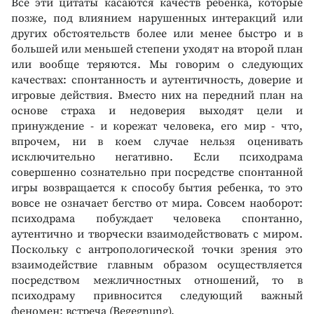
Все эти цитаты касаются качеств ребенка, которые
позже, под влиянием нарушенных интеракций или
других обстоятельств более или менее быстро и в
большей или меньшей степени уходят на второй план
или вообще теряются. Мы говорим о следующих
качествах: спонтанность и аутентичность, доверие и
игровые действия. Вместо них на передний план на
основе страха и недоверия выходят цели и
принуждение - и корежат человека, его мир - что,
впрочем, ни в коем случае нельзя оценивать
исключительно негативно. Если психодрама
совершенно сознательно при посредстве спонтанной
игры возвращается к способу бытия ребенка, то это
вовсе не означает бегство от мира. Совсем наоборот:
психодрама побуждает человека спонтанно,
аутентично и творчески взаимодействовать с миром.
Поскольку с антропологической точки зрения это
взаимодействие главным образом осуществляется
посредством межличностных отношений, то в
психодраму привносится следующий важный
феномен: встреча (Begegnung).