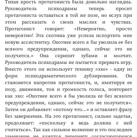
Тихая ярость протагониста была довольно наглядна.
Руководитель психодрамы теперь просит
протагониста оставаться в той же позе, но вслух при
этом рассказать о своих мыслях и чувствах.
Протагонист говорит: «Невероятно, просто
невероятно! Эта скотина уже успела испортить мне
новую ассистентку. Охотнее всего я бы уволила ее без
всякого предупреждения, однако, сейчас это не
получится.» Она скрипит зубами и молчит.
Руководитель психодрамы не пытается прервать игру.
Вместо этого он использует технику «эхо» - одну из
форм психодраматического дублирования. Он
становится напротив протагониста, и, имитируя ее
позу, движения, тон и громкость голоса, повторяет
как эхо: «Охотнее всего я бы уволила ее без всякого
предупреждения, однако, сейчас это не получится».
Затем он добавляет: «потому что...» и оставляет фразу
без завершения. На это протагонист, сильно задетая,
продолжает: «поскольку я ведь должна с ней
считаться». Так как сильное волнение и это последнее
замечание не кажутся терапевту согласующимися