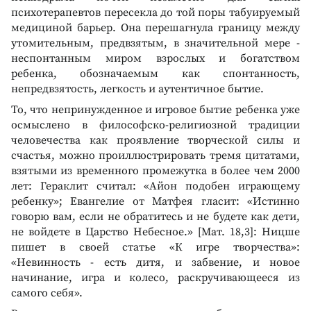
психотерапевтов пересекла до той поры табуируемый
медициной барьер. Она перешагнула границу между
утомительным, предвзятым, в значительной мере -
неспонтанным миром взрослых и богатством
ребенка, обозначаемым как спонтанность,
непредвзятость, легкость и аутентичное бытие.
То, что непринужденное и игровое бытие ребенка уже
осмыслено в философско-религиозной традиции
человечества как проявление творческой силы и
счастья, можно проиллюстрировать тремя цитатами,
взятыми из временного промежутка в более чем 2000
лет: Гераклит считал: «Айон подобен играющему
ребенку»; Евангелие от Матфея гласит: «Истинно
говорю вам, если не обратитесь и не будете как дети,
не войдете в Царство Небесное.» [Мат. 18,3]: Ницше
пишет в своей статье «К игре творчества»:
«Невинность - есть дитя, и забвение, и новое
начинание, игра и колесо, раскручивающееся из
самого себя».