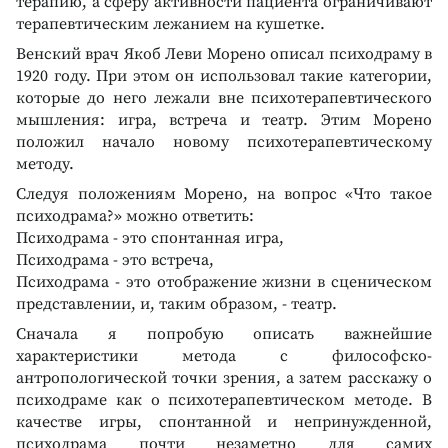
терапию, а сферу активности пациента ограничивают
терапевтическим лежанием на кушетке.
Венский врач Якоб Леви Морено описал психодраму в
1920 году. При этом он использовал такие категории,
которые до него лежали вне психотерапевтического
мышления: игра, встреча и театр. Этим Морено
положил начало новому психотерапевтическому
методу.
Следуя положениям Морено, на вопрос «Что такое
психодрама?» можно ответить:
Психодрама - это спонтанная игра,
Психодрама - это встреча,
Психодрама - это отображение жизни в сценическом
представлении, и, таким образом, - театр.
Сначала я попробую описать важнейшие
характеристики метода с философско-
антропологической точки зрения, а затем расскажу о
психодраме как о психотерапевтическом методе. В
качестве игры, спонтанной и непринужденной,
психодрама почти незаметно для самих