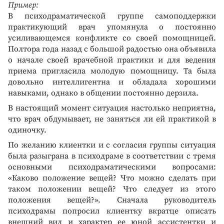
Пример:
В психодраматической группе самоподдержки
практикующий врач упомянула о постоянно
усиливающемся конфликте со своей помощницей.
Полтора года назад с большой радостью она объявила
о начале своей врачебной практики и для ведения
приема пригласила молодую помощницу. Та была
довольно интеллигентна и обладала хорошими
навыками, однако в общении постоянно дерзила.
В настоящий момент ситуация настолько неприятна,
что врач обдумывает, не заняться ли ей практикой в
одиночку.
По желанию клиентки и с согласия группы ситуация
была разыграна в психодраме в соответствии с тремя
основными психодраматическими вопросами:
«Каково положение вещей? Что можно сделать при
таком положении вещей? Что следует из этого
положения вещей?». Сначала руководитель
психодрамы попросил клиентку вкратце описать
внешний вид и характер ее юной ассистентки и