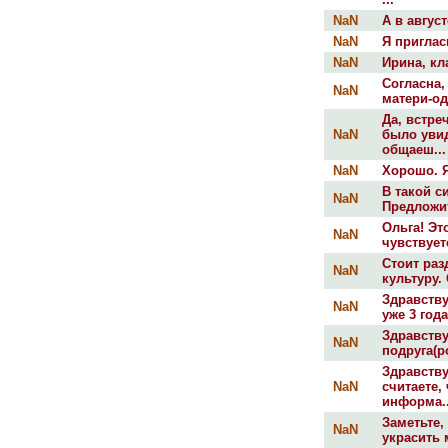
NaN
А в авгус
NaN
Я пригласи
NaN
Ирина, кл
Согласна,
NaN
матери-од
Да, встре
NaN
было уви
общаеш...
NaN
Хорошо. Я
В такой с
NaN
Предложит
Ольга! Эт
NaN
чувствуете
Стоит ра
NaN
культуру.
Здравству
NaN
уже 3 год
Здравству
NaN
подруга(ро
Здравств
NaN
считаете,
информа..
Заметьте,
NaN
украсить 