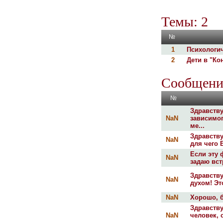
Темы: 2
№
1
Психологич
2
Дети в "Ко
Сообщени
№
Здравству
NaN
зависимог
ме...
Здравству
NaN
для чего 
Если эту 
NaN
задаю вст
Здравству
NaN
духом! Эт
NaN
Хорошо, б
Здравству
NaN
человек, 
...