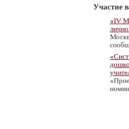
Участие в
«IV М
лично
Москв
сообщ
«Сист
дошко
учите
«Проек
номин