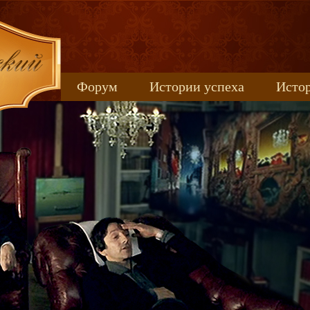
Форум
Истории успеха
Истор
Книжные новинки
uspeh_2017