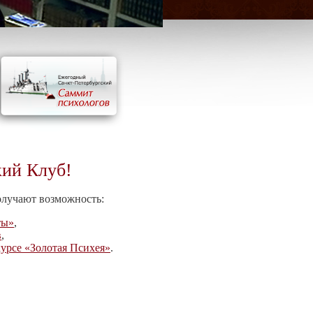
кий Клуб!
олучают возможность:
ты»
,
в
,
урсе «Золотая Психея»
.