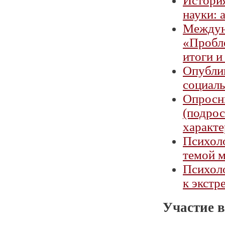
История
науки: 
Междун
«Пробл
итоги и
Опубли
социаль
Опросн
(подрос
характе
Психоло
темой 
Психол
к экстр
Участие в