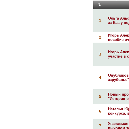
№
Ольга Аль
1
за Вашу под
Игорь Але
2
пособие оч
Игорь Алек
3
участие в 
Опубликов
4
зарубежье" (
Новый прое
5
"История р
Наталья Юр
6
конкурса, 
Уважаемая
7
выходом та