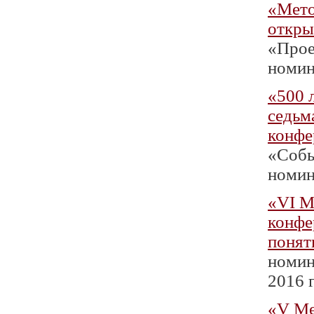
«Мето
откры
«Проек
номин
«500 
седьм
конфе
«Собы
номин
«VI М
конфе
понят
номин
2016 г
«V Ме