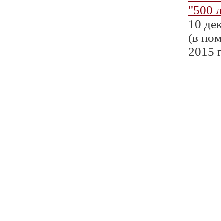
"500 
10 де
(в но
2015 г