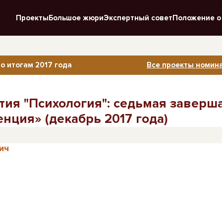
Проекты
Большое жюри
Экспертный совет
Положение о
о итогам 2017 года
Все проекты номина
тия "Психология": седьмая завер
нция» (декабрь 2017 года)
ич