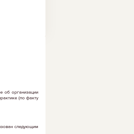
ие об организации
практике (по факту
лизован следующим