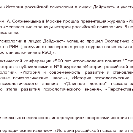
 «История российской психологии в лицах: Дайджест» и участ
я им. А. Солженицына в Москве прошла презентация журнала «И
а «Неизвестные страницы истории российской психологии». В н
ихологии.
й психологии в лицах: Дайджест» успешно прошел Экспертную 
в в РИНЦ, получив от экспертов оценку «журнал национальног
остоин включения в RSCI)».
рактической конференции «500 лет использования понятия "Пси
второв с публикациями в №6 журнала «История российской пс
логии», «История и современность: развитие и становле
жные психологические школы», «История психологических п
сихологического знания», «"Длинное детство" психолог
го этапа развития психологического знания», «Перспектив
 смежных специалистов, интересующихся вопросами истории пс
ериодическим изданием: «История российской психологии в лиц