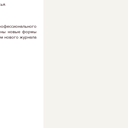
ья.
офессионального
зданы новые формы
ем нового журнала