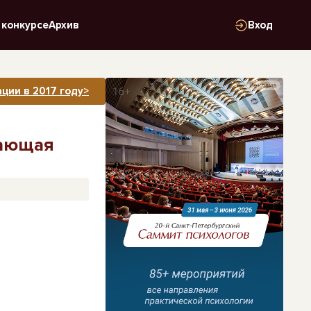
 конкурсе
Архив
Вход
Реклама
ции в 2017 году>
шающая