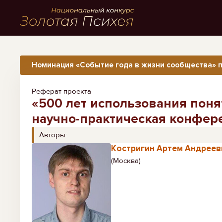
Номинация «Событие года в жизни сообщества» п
Реферат проекта
«500 лет использования поня
научно-практическая конфере
Авторы:
Костригин Артем Андреев
(Москва)