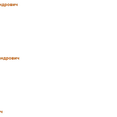
ндрович
андрович
ич