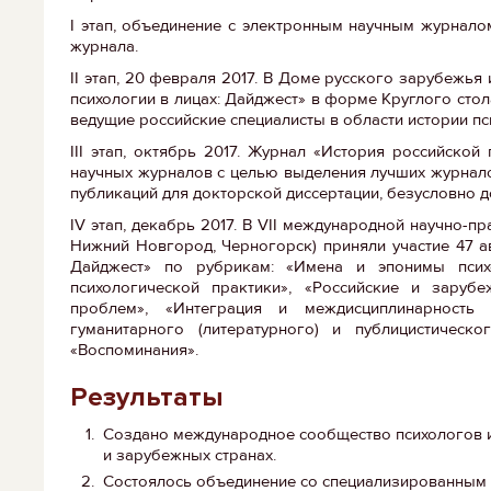
I этап, объединение с электронным научным журналом
журнала.
II этап, 20 февраля 2017. В Доме русского зарубежь
психологии в лицах: Дайджест» в форме Круглого стол
ведущие российские специалисты в области истории пс
III этап, октябрь 2017. Журнал «История российско
научных журналов с целью выделения лучших журнало
публикаций для докторской диссертации, безусловно д
IV этап, декабрь 2017. B VII международной научно-п
Нижний Новгород, Черногорск) приняли участие 47 а
Дайджест» по рубрикам: «Имена и эпонимы психо
психологической практики», «Российские и зарубе
проблем», «Интеграция и междисциплинарность п
гуманитарного (литературного) и публицистическо
«Воспоминания».
Результаты
Создано международное сообщество психологов и
и зарубежных странах.
Состоялось объединение со специализированным п