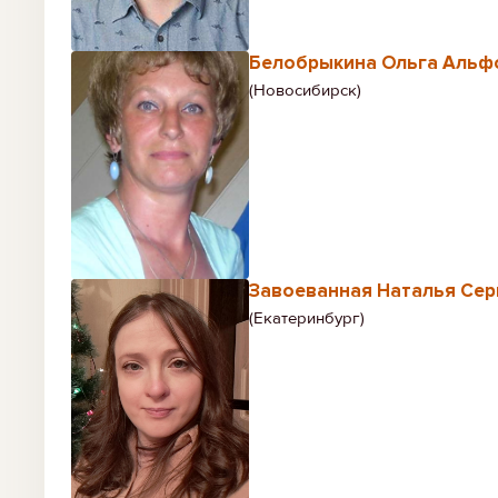
Белобрыкина Ольга Альф
(Новосибирск)
Завоеванная Наталья Сер
(Екатеринбург)