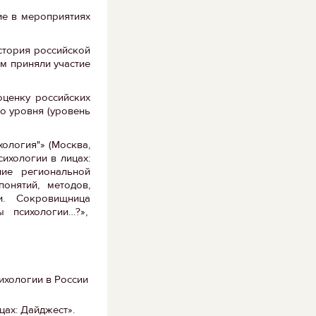
ие в мероприятиях
стория российской
ем приняли участие
оценку российских
о уровня (уровень
хология"» (Москва,
ихологии в лицах:
ние региональной
онятий, методов,
ии. Сокровищница
ы психологии…?»,
ихологии в России
ах: Дайджест».