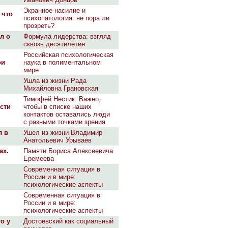
Экранное насилие и
 что
психопатология: не пора ли
прозреть?
л о
Формула лидерства: взгляд
сквозь десятилетие
Российская психологическая
ои
наука в полиментальном
мире
Ушла из жизни Рада
Михайловна Грановская
Тимофей Нестик: Важно,
сти
чтобы в списке наших
контактов оставались люди
с разными точками зрения
л в
Ушел из жизни Владимир
Анатольевич Урываев
ах.
Памяти Бориса Алексеевича
Еремеева
Современная ситуация в
России и в мире:
психологические аспекты
Современная ситуация в
России и в мире:
психологические аспекты
о у
Достоевский как социальный