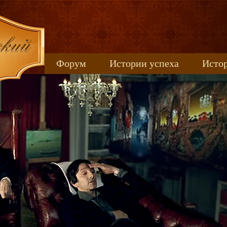
Форум
Истории успеха
Истор
Книжные новинки
uspeh_2017