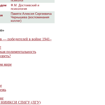
психолог
одом
Ф.М. Достоевский и
психология
Памяти Алексея Сергеевича
ея
Чернышева (воспоминания
коллег)
е»
в — победителей в войне 1941–
!
ская полиментальность
озреть?
ом мире
ие
дежь
не
олы НИИКСИ СПбГУ (ЛГУ)