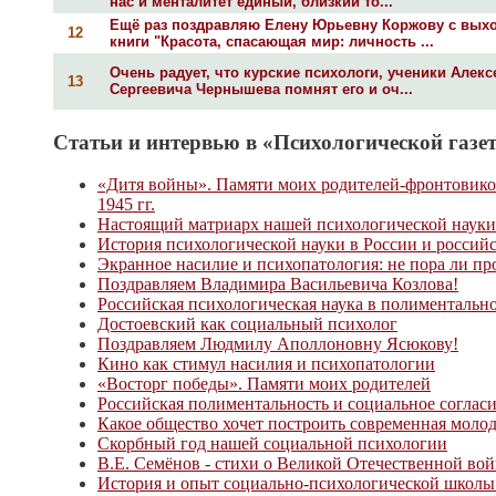
нас и менталитет единый, близкий то...
Ещё раз поздравляю Елену Юрьевну Коржову с вых
12
книги "Красота, спасающая мир: личность ...
Очень радует, что курские психологи, ученики Алекс
13
Сергеевича Чернышева помнят его и оч...
Статьи и интервью в «Психологической газет
«Дитя войны». Памяти моих родителей-фронтовико
1945 гг.
Настоящий матриарх нашей психологической науки
История психологической науки в России и россий
Экранное насилие и психопатология: не пора ли пр
Поздравляем Владимира Васильевича Козлова!
Российская психологическая наука в полиментальн
Достоевский как социальный психолог
Поздравляем Людмилу Аполлоновну Ясюкову!
Кино как стимул насилия и психопатологии
«Восторг победы». Памяти моих родителей
Российская полиментальность и социальное соглас
Какое общество хочет построить современная моло
Скорбный год нашей социальной психологии
В.Е. Семёнов - стихи о Великой Отечественной вой
История и опыт социально-психологической шк