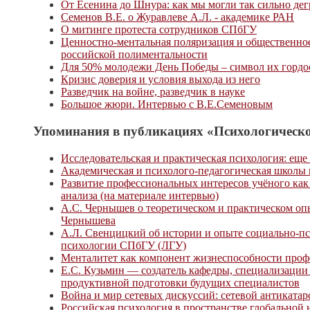
От Есенина до Шнура: как мы могли так сильно дег
Семенов В.Е. о Журавлеве А.Л. - академике РАН
О митинге протеста сотрудников СПбГУ
Ценностно-ментальная поляризация и общественное
российской полиментальности
Для 50% молодежи День Победы – символ их гордост
Кризис доверия и условия выхода из него
Разведчик на войне, разведчик в науке
Большое жюри. Интервью с В.Е.Семеновым
Упоминания в публикациях «Психологическо
Исследовательская и практическая психология: еще 
Академическая и психолого-педагогическая школы 
Развитие профессиональных интересов учёного как
анализа (на материале интервью)
А.С. Чернышев о теоретическом и практическом о
Чернышева
А.Л. Свенцицкий об истории и опыте социально-п
психологии СПбГУ (ЛГУ)
Менталитет как компонент жизнеспособности проф
Е.С. Кузьмин — создатель кафедры, специализации
продуктивной подготовки будущих специалистов
Война и мир сетевых дискуссий: сетевой антикатар
Российская психология в пространстве глобальной 