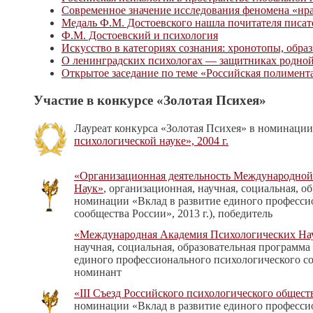
Современное значение исследования феномена «нра
Медаль Ф.М. Достоевского нашла почитателя писат
Ф.М. Достоевский и психология
Искусство в категориях сознания: хронотопы, обра
О ленинградских психологах — защитниках родно
Открытое заседание по теме «Российская полимента
Участие в конкурсе «Золотая Психея»
Лауреат конкурса «Золотая Психея» в номинаци
психологической науке», 2004 г.
«Организационная деятельность Международно
Наук»
, организационная, научная, социальная, о
номинации «Вклад в развитие единого професси
сообщества России», 2013 г.), победитель
«Международная Академия Психологических Н
научная, социальная, образовательная программа
единого профессионального психологического соо
номинант
«III Съезд Российского психологического общест
номинации «Вклад в развитие единого професси