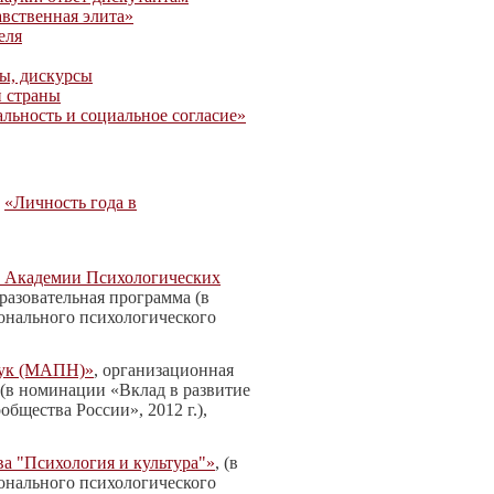
вственная элита»
еля
зы, дискурсы
й страны
льность и социальное согласие»
и
«Личность года в
й Академии Психологических
бразовательная программа (в
онального психологического
аук (МАПН)»
, организационная
 (в номинации «Вклад в развитие
бщества России», 2012 г.),
ва "Психология и культура"»
, (в
онального психологического