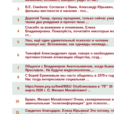
В.Е. Семёнов: Согласен с Вами, Александр Юрьевич,
2
фильмы жестокости и насилия - тол...
Дорогой Тахир, прошу прощения, только сейчас узна
3
твоем дне рождения и прочел твою ...
Спасибо за внимание и понимание, Елена
4
Владимировна. Пожалуйста, почитайте некоторые м
ст...
Увы, ещё один удивительный психолог и человек
5
покинул нас. Вспоминаю, как однажды неожида...
Тимофей Александрович прав, говоря о необходимо
6
противостояния атомизации общества, созд...
Общался с Владимиром Анатольевичем, когда быва
7
Ярославле.. Не будучи медпсихологом,...
С Борей Еремеевым мы часто общались в 1970-х год
8
Нас тогда интересовали социальная ...
https://www.psy.su/feed/8061/ Опубликована в "ПГ" 30
9
марта 2020 г. О, Михаил Михайлович! ...
Браво, Михаил Михайлович! Очень своевременная и
10
замечательная "политинформация" для психоло...
Сердечно благодарю, Елена Юрьевна! Это потому, чт
11