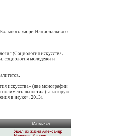
н Большого жюри Национального
логия (Социология искусства.
и, социология молодежи и
алитетов.
гия искусства» (две монографии
й полиментальности» (за которую
ия в науке», 2013).
Материал
Ушел из жизни Александр
Иванович Донцов