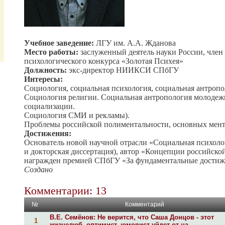
Учебное заведение:
ЛГУ им. А.А. Жданова
Место работы:
заслуженный деятель науки России, чле
психологического конкурса «Золотая Психея»
Должность:
экс-директор НИИКСИ СПбГУ
Интересы:
Социология, социальная психология, социальная антропо
Социология религии. Социальная антропология молодеж
социализации.
Социология СМИ и рекламы).
Проблемы российской полиментальности, основных мент
Достижения:
Основатель новой научной отрасли «Социальная психоло
и докторская диссертация), автор «Концепции российско
награжден премией СПбГУ «За фундаментальные достижен
Создано
Комментарии: 13
№
Комментарий
В.Е. Семёнов: Не верится, что Саша Донцов - этот
1
жизнелюб, оптимист, юморист уйдет от на...