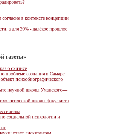
радировать?
 согласие в контексте концепции
и, а для 39% - далёкое прошлое
й газеты»
раз о схизисе
по проблеме сознания в Самаре
 объект психобиографического
пыте научной школы Уманского—
сихологической школы факультета
ессионала
 по социальной психологии и
сис
науки: ответ дискутантам