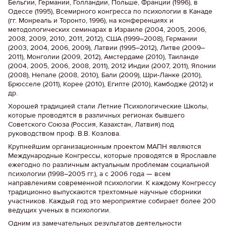
Бельгии, Германии, Голландии, Польше, Франции (1996), в
Одессе (1995), Всемирного конгресса по психологии в Канаде
(гг. Монреаль и Торонто, 1996), на конференциях и
методологических семинарах в Израиле (2004, 2005, 2006,
2008, 2009, 2010, 2011, 2012), США (1999–2008), Германии
(2003, 2004, 2006, 2009), Латвии (1995–2012), Литве (2009–
2011), Монголии (2009, 2012), Амстердаме (2010), Таиланде
(2004, 2005, 2006, 2008, 2011), 2012 Индии (2007, 2011), Японии
(2008), Непале (2008, 2010), Бали (2009), Шри-Ланке (2010),
Брюсселе (2011), Корее (2010), Египте (2010), Камбодже (2012) и
др.
Хорошей традицией стали Летние Психологические Школы,
которые проводятся в различных регионах бывшего
Советского Союза (Россия, Казахстан, Латвия) под
руководством проф. В.В. Козлова.
Крупнейшим организационным проектом МАПН являются
Международные Конгрессы, которые проводятся в Ярославле
ежегодно по различным актуальным проблемам социальной
психологии (1998–2005 гг.), а с 2006 года — всем
направлениям современной психологии. К каждому Конгрессу
традиционно выпускаются трехтомные научные сборники
участников. Каждый год это мероприятие собирает более 200
ведущих ученых в психологии.
Одним из замечательных результатов деятельности