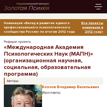
Номинация «Вклад в развитие единого
Все проекты
профессионального психологического
номинации в
сообщества России» по итогам 2012 года
2012 году>
Реферат проекта
«Международная Академия
Психологических Наук (МАПН)»
(организационная научная,
социальная, образовательная
программа)
Авторы:
Козлов Владимир Васильевич
(Ярославль)