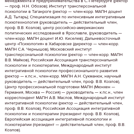
менеджмента и предпринимательства в С.-Петербурге (ректор
— проф. Н.Н. Обозов); Институт трансперсональной
психологии в Таганроге (ректор — член-корр. МАПН доцент
А.Д. Тытарь); Специализация по интенсивным интегративным
психотехнология (руководитель — действительный член,
проф. В.В. Козлов), центр российско-американских
политических исследований в Ярославле, (руководитель —
член-корр. МАПН доцент И.Ю. Киселев); Дальневосточный
центр «Психология» в Хабаровске (директор — член-корр.
МАПН С.А. Чернышов), Московский институт
трансперсональной психологии (ректор — член-корр. МАПН
В.В. Майков), Российская Ассоциация трансперсональной
психологии и психотерапии, Международный институт
интегративной психологии профессионального развития
(ректор — к.пс.н., член-корр. МАПН А.Н. Сукманюк, научный
руководитель — действительный член, проф. В.В. Козлов),
Центр профессиональной подготовки МАПН (Мюнхен —
Германия, Москва — Россия) — руководитель — к.пс.н., член
корреспондент МАПН А.В. Маслов, Международный институт
интегративной психологии (ректор — действительный член,
проф. В.В. Козлов), Российская Ассоциация интегративной
психологии и психотерапии (президент проф. В.В. Козлов),
Европейская ассоциация интегративной психологии и
психотерапии (президент — действительный член, проф. В.В.
Козлов).