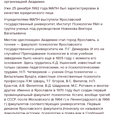
организацией Академии.
Уже 25 декабря 1992 года МАПН был зарегистрирован в
качестве юридического лица.
Учредителями МАПН выступили Ярославский
государственный университет, Институт Психологии РАН и
группа ученых под руководством Новикова Виктора
Васильевича.
Местом «дислокации» Академии стал город Ярославль, а
точнее — факультет психологии Ярославского
государственного университета им. П.Г. Демидова. И это не
случайно! Преподавание психологии в этом учебном
заведении было начато еще в 1805 году с момента его
основания. Здесь трудились К.Д. Ушинский, известный не
только своими педагогическими, но и психологическими
трудами, Н.П. Четвериков — ученик Отца психологии —
Вильгельма Вундта, известные отечественные психологи
профессора Л.М. Шварц, Т.Г. Егоров, В.С. Филатов, Н.П.
Ерастов, А.В. Филиппов, В.Д. Шадриков, М.С. Роговин и многие
другие. Именно в Ярославле в 1970 году был создан первый
провинциальный факультет психологии. Кстати, вообще третий
в СССР, после Московского (в 1964 г.) и Ленинградского (в 1966
г.) факультетов соответствующих университетов. Первым
деканом Ярославского факультета (поначалу он назывался
факультетом истории, психологии и права (как в Сорбонне!)