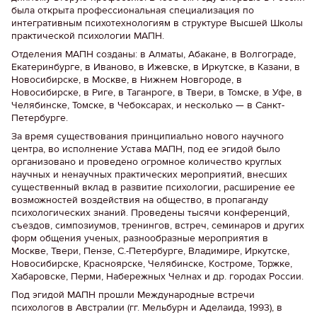
была открыта профессиональная специализация по
интегративным психотехнологиям в структуре Высшей Школы
практической психологии МАПН.
Отделения МАПН созданы: в Алматы, Абакане, в Волгограде,
Екатеринбурге, в Иваново, в Ижевске, в Иркутске, в Казани, в
Новосибирске, в Москве, в Нижнем Новгороде, в
Новосибирске, в Риге, в Таганроге, в Твери, в Томске, в Уфе, в
Челябинске, Томске, в Чебоксарах, и несколько — в Санкт-
Петербурге.
За время существования принципиально нового научного
центра, во исполнение Устава МАПН, под ее эгидой было
организовано и проведено огромное количество круглых
научных и ненаучных практических мероприятий, внесших
существенный вклад в развитие психологии, расширение ее
возможностей воздействия на общество, в пропаганду
психологических знаний. Проведены тысячи конференций,
съездов, симпозиумов, тренингов, встреч, семинаров и других
форм общения ученых, разнообразные мероприятия в
Москве, Твери, Пензе, С.-Петербурге, Владимире, Иркутске,
Новосибирске, Красноярске, Челябинске, Костроме, Торжке,
Хабаровске, Перми, Набережных Челнах и др. городах России.
Под эгидой МАПН прошли Международные встречи
психологов в Австралии (гг. Мельбурн и Аделаида, 1993), в