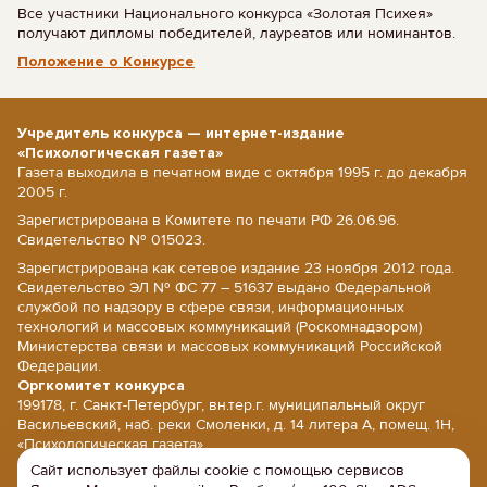
Все участники Национального конкурса «Золотая Психея»
получают дипломы победителей, лауреатов или номинантов.
Положение о Конкурсе
Учредитель конкурса — интернет-издание
«Психологическая газета»
Газета выходила в печатном виде с октября 1995 г. до декабря
2005 г.
Зарегистрирована в Комитете по печати РФ 26.06.96.
Свидетельство № 015023.
Зарегистрирована как сетевое издание 23 ноября 2012 года.
Свидетельство ЭЛ № ФС 77 – 51637 выдано Федеральной
службой по надзору в сфере связи, информационных
технологий и массовых коммуникаций (Роскомнадзором)
Министерства связи и массовых коммуникаций Российской
Федерации.
Оргкомитет конкурса
199178, г. Санкт-Петербург, вн.тер.г. муниципальный округ
Васильевский, наб. реки Смоленки, д. 14 литера А, помещ. 1Н,
«Психологическая газета».
Сайт использует файлы cookie с помощью сервисов
E-mail: psy@psy.su; сайт: www.psy.su