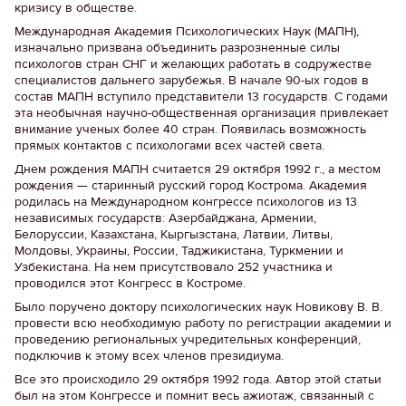
кризису в обществе.
Международная Академия Психологических Наук (МАПН),
изначально призвана объединить разрозненные силы
психологов стран СНГ и желающих работать в содружестве
специалистов дальнего зарубежья. В начале 90-ых годов в
состав МАПН вступило представители 13 государств. С годами
эта необычная научно-общественная организация привлекает
внимание ученых более 40 стран. Появилась возможность
прямых контактов с психологами всех частей света.
Днем рождения МАПН считается 29 октября 1992 г., а местом
рождения — старинный русский город Кострома. Академия
родилась на Международном конгрессе психологов из 13
независимых государств: Азербайджана, Армении,
Белоруссии, Казахстана, Кыргызстана, Латвии, Литвы,
Молдовы, Украины, России, Таджикистана, Туркмении и
Узбекистана. На нем присутствовало 252 участника и
проводился этот Конгресс в Костроме.
Было поручено доктору психологических наук Новикову В. В.
провести всю необходимую работу по регистрации академии и
проведению региональных учредительных конференций,
подключив к этому всех членов президиума.
Все это происходило 29 октября 1992 года. Автор этой статьи
был на этом Конгрессе и помнит весь ажиотаж, связанный с