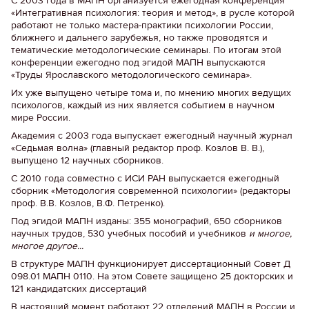
С 2003 года в МАПН организуется ежегодная конференция
«Интегративная психология: теория и метод», в русле которой
работают не только мастера-практики психологии России,
ближнего и дальнего зарубежья, но также проводятся и
тематические методологические семинары. По итогам этой
конференции ежегодно под эгидой МАПН выпускаются
«Труды Ярославского методологического семинара».
Их уже выпущено четыре тома и, по мнению многих ведущих
психологов, каждый из них является событием в научном
мире России.
Академия с 2003 года выпускает ежегодный научный журнал
«Седьмая волна» (главный редактор проф. Козлов В. В.),
выпущено 12 научных сборников.
С 2010 года совместно с ИСИ РАН выпускается ежегодный
сборник «Методология современной психологии» (редакторы
проф. В.В. Козлов, В.Ф. Петренко).
Под эгидой МАПН изданы: 355 монографий, 650 сборников
научных трудов, 530 учебных пособий и учебников
и многое,
многое другое...
В структуре МАПН функционирует диссертационный Совет Д
098.01 МАПН 0110. На этом Совете защищено 25 докторских и
121 кандидатских диссертаций
В настоящий момент работают 22 отделений МАПН в России и