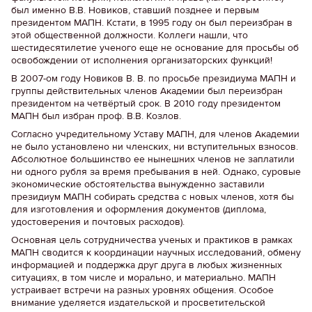
был именно В.В. Новиков, ставший позднее и первым
президентом МАПН. Кстати, в 1995 году он был переизбран в
этой общественной должности. Коллеги нашли, что
шестидесятилетие ученого еще не основание для просьбы об
освобождении от исполнения организаторских функций!
В 2007-ом году Новиков В. В. по просьбе президиума МАПН и
группы действительных членов Академии был переизбран
президентом на четвёртый срок. В 2010 году президентом
МАПН был избран проф. В.В. Козлов.
Согласно учредительному Уставу МАПН, для членов Академии
не было установлено ни членских, ни вступительных взносов.
Абсолютное большинство ее нынешних членов не заплатили
ни одного рубля за время пребывания в ней. Однако, суровые
экономические обстоятельства вынужденно заставили
президиум МАПН собирать средства с новых членов, хотя бы
для изготовления и оформления документов (диплома,
удостоверения и почтовых расходов).
Основная цель сотрудничества ученых и практиков в рамках
МАПН сводится к координации научных исследований, обмену
информацией и поддержка друг друга в любых жизненных
ситуациях, в том числе и морально, и материально. МАПН
устраивает встречи на разных уровнях общения. Особое
внимание уделяется издательской и просветительской