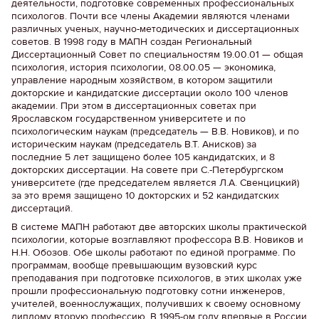
деятельности, подготовке современных профессиональных
психологов. Почти все члены Академии являются членами
различных ученых, научно-методических и диссертационных
советов. В 1998 году в МАПН создан Региональный
Диссертационный Совет по специальностям 19.00.01 — общая
психология, история психологии, 08.00.05 — экономика,
управление народным хозяйством, в котором защитили
докторские и кандидатские диссертации около 100 членов
академии. При этом в диссертационных советах при
Ярославском государственном университете и по
психологическим наукам (председатель — В.В. Новиков), и по
историческим наукам (председатель В.Т. Анисков) за
последние 5 лет защищено более 105 кандидатских, и 8
докторских диссертации. На совете при С.-Петербургском
университете (где председателем является Л.А. Свенцицкий)
за это время защищено 10 докторских и 52 кандидатских
диссертаций.
В системе МАПН работают две авторских школы практической
психологии, которые возглавляют профессора В.В. Новиков и
Н.Н. Обозов. Обе школы работают по единой программе. По
программам, вообще превышающим вузовский курс
преподавания при подготовке психологов, в этих школах уже
прошли профессиональную подготовку сотни инженеров,
учителей, военнослужащих, получивших к своему основному
диплому вторую профессию. В 1995-ом году впервые в России