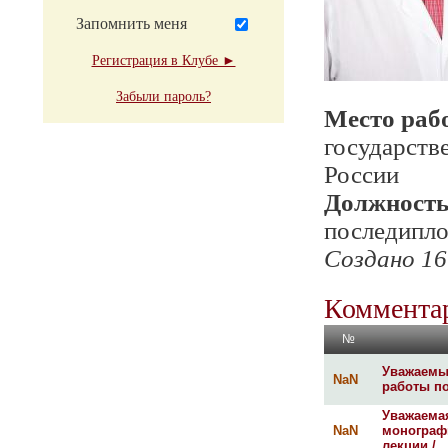
Запомнить меня
Регистрация в Клубе ►
Забыли пароль?
Место раб
государств
России
Должност
последипло
Создано 16
Комментар
№
Уважаемы
NaN
работы по
Уважаема
NaN
монограф
лекции /...