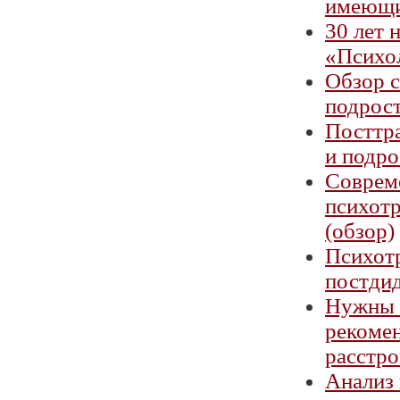
имеющи
30 лет 
«Психо
Обзор 
подрост
Посттра
и подро
Совреме
психот
(обзор)
Психот
постдид
Нужны 
рекоме
расстро
Анализ