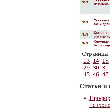
Уважаемые
NaN
незамечен
Уважаемы
NaN
так и дол
Статья оч
NaN
это уже к
Сложные 
NaN
были судь
Страницы
13
14
15
29
30
31
45
46
47
Статьи и 
Профор
психоло