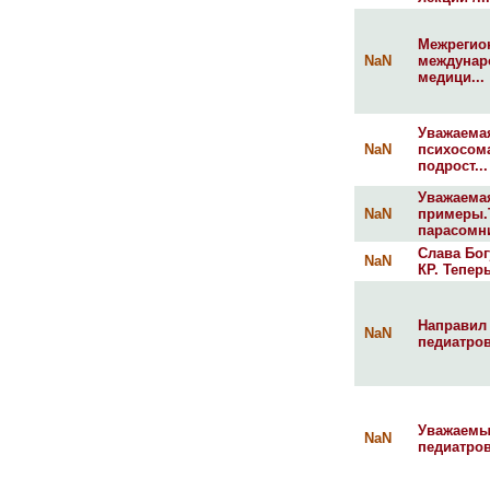
Межрегио
NaN
междунар
медици...
Уважаема
NaN
психосома
подрост...
Уважаемая
NaN
примеры.Т
парасомни
Слава Бог
NaN
КР. Тепер
Направил 
NaN
педиатров
Уважаемые
NaN
педиатров