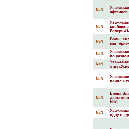
Уважаемая
NaN
афганцев 
Уважаемы
NaN
сообщени
Валерий М
Большая у
NaN
мы теряем
Уважаемая
NaN
по разном
Уважаемая
NaN
ответ.Успе
Уважаемая
NaN
понял к к
Елена Вла
NaN
достаточ
ИНС...
Уважаемые
NaN
одну выде