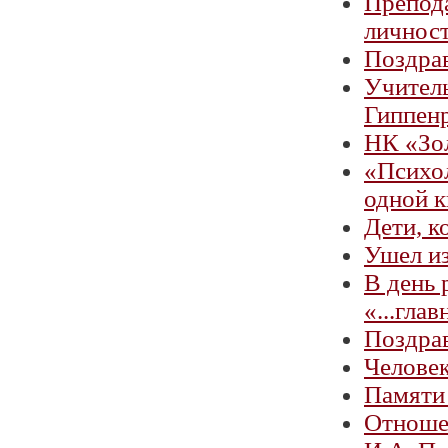
Препода
личност
Поздрав
Учител
Гиппен
НК «Зо
«Психо
одной к
Дети, к
Ушел и
В день
«...гла
Поздрав
Челове
Памяти
Отношен