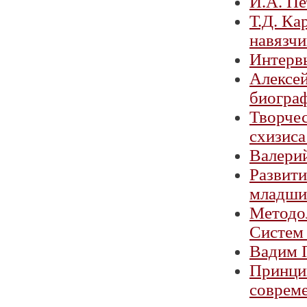
И.А. Пе
Т.Д. Ка
навязч
Интерв
Алексей
биогра
Творчес
схизиса
Валерий
Развити
младши
Методол
Систем
Вадим П
Принци
соврем