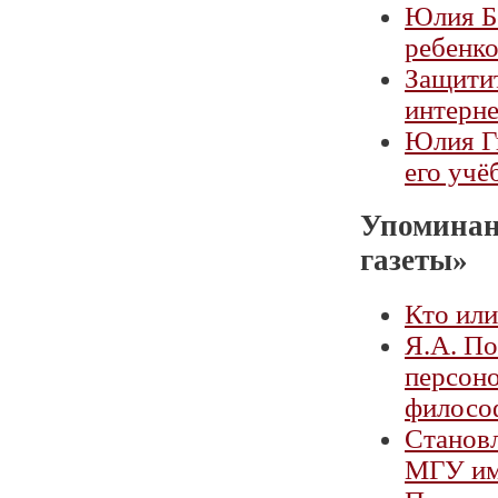
Юлия Б
ребенк
Защитит
интерн
Юлия Ги
его учё
Упоминан
газеты»
Кто или
Я.А. По
персоно
философ
Становл
МГУ им