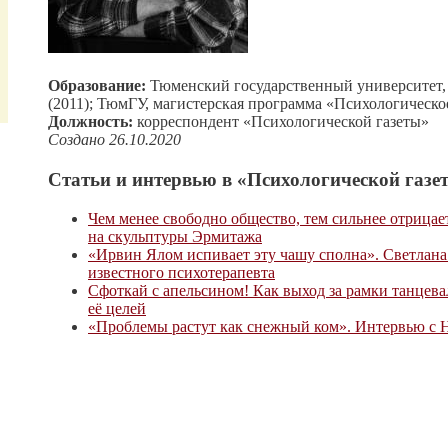
Образование:
Тюменский государственный университет,
(2011); ТюмГУ, магистерская программа «Психологическо
Должность:
корреспондент «Психологической газеты»
Создано 26.10.2020
Статьи и интервью в «Психологической газет
Чем менее свободно общество, тем сильнее отрицае
на скульптуры Эрмитажа
«Ирвин Ялом испивает эту чашу сполна». Светлан
известного психотерапевта
Сфоткай с апельсином! Как выход за рамки танцева
её целей
«Проблемы растут как снежный ком». Интервью с