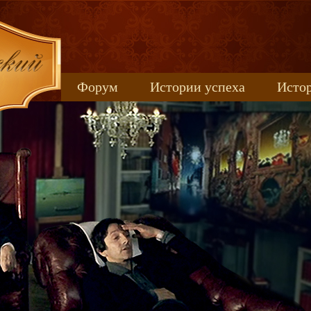
Форум
Истории успеха
Истор
Книжные новинки
uspeh_2017