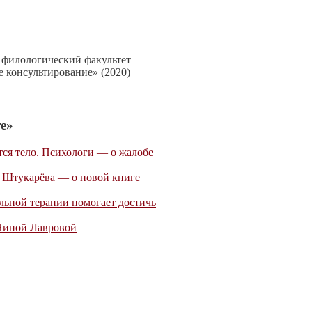
 филологический факультет
е консультирование» (2020)
е»
тся тело. Психологи — о жалобе
а Штукарёва — о новой книге
льной терапии помогает достичь
 Ниной Лавровой