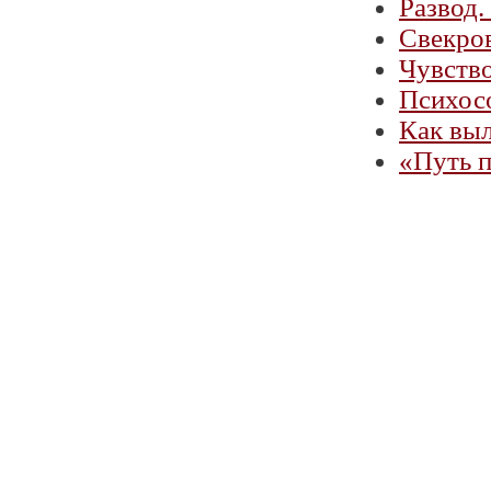
Развод.
Свекров
Чувств
Психосо
Как выл
«Путь п