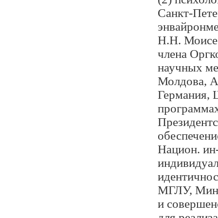
Санкт-Пете
энвайронме
Н.Н. Моисе
члена Оргк
научных ме
Молдова, А
Германия, 
программах
Президентс
обеспечение
Национ. ин-
индивидуал
идентичност
МГЛУ, Мин-
и совершен
для реализ