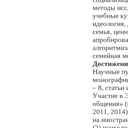
методы исс
учебные ку
идеология,
семья, ценн
апробирова
алгоритмиз
семейная м
Достижени
Научные пу
монографии 
– 8, статьи
Участие в 
общения» (п
2011, 2014)
на иностран
(2) психол