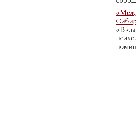
сообщ
«Межд
Сиби
«Вкла
психо
номин