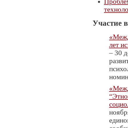
Проблем
технол
Участие в
«Межд
лет и
– 30 
разви
психо
номин
«Межд
“Этно
социо
ноябр
едино