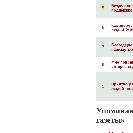
Безусловно
5
поддержкой
Как здоров
6
людей. Жиз
Благодарю 
7
нашему так
Мне понрав
8
интересна 
Приятно р
9
людей твор
Упоминан
газеты»