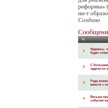
реформы» (р
ин-т образо
Создано
Сообщени
№
Надеюсь, ч
1
будет отме
С большим
2
задела по к
Рада внима
3
вместе с к
Весьма при
4
событие как