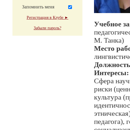
Запомнить меня
Регистрация в Клубе ►
Учебное з
Забыли пароль?
педагогиче
М. Танка)
Место раб
лингвистич
Должност
Интересы:
Сфера науч
риски (цен
культура (
идентичност
этническая)
педагога), 
социализац