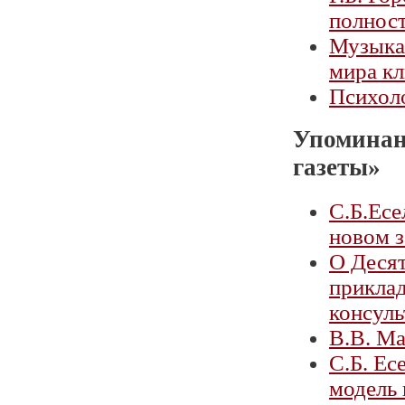
полност
Музыка
мира кл
Психол
Упоминан
газеты»
С.Б.Есе
новом з
О Деся
приклад
консул
В.В. М
С.Б. Ес
модель 