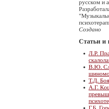
русском и 
Разработал
"Музыкальн
психотерап
Создано
Статьи и 
Л.Р. Пр
скалола
В.Ю. Сл
шиномо
Т.Д. Бо
А.Г. Ко
превыш
психоте
Г.Б. Го