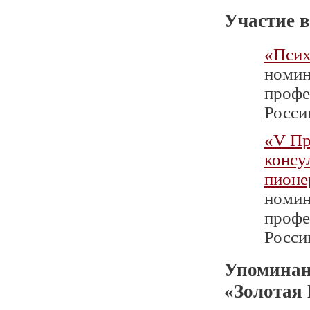
Участие в
«Псих
номин
профе
России
«V Пр
консу
пионе
номин
профе
России
Упоминан
«Золотая