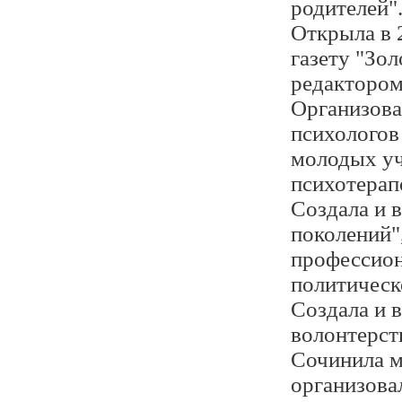
родителей"
Открыла в
газету "Зол
редактором
Организова
психологов 
молодых уч
психотерап
Создала и 
поколений"
профессион
политическ
Создала и 
волонтерс
Сочинила м
организова