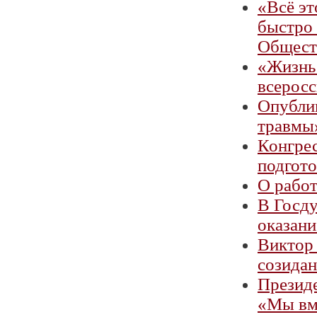
«Всё эт
быстро 
Общест
«Жизнь 
всерос
Опубли
травмы
Конгрес
подгото
О рабо
В Госду
оказан
Виктор 
созидан
Президе
«Мы вм