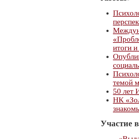
Психоло
перспек
Междун
«Пробл
итоги и
Опубли
социаль
Психоло
темой 
50 лет 
НК «Зо
знакомь
Участие в
«Выда