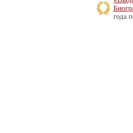
Биогр
года п