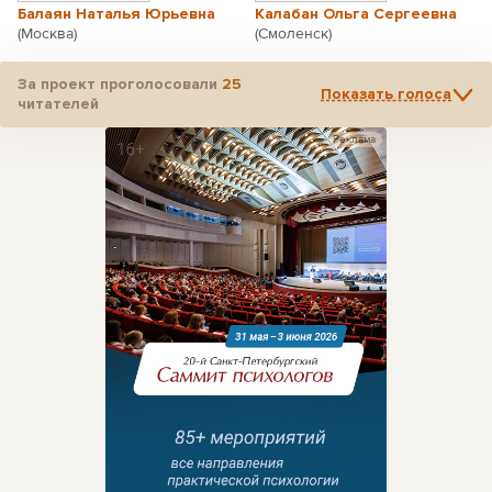
Балаян Наталья Юрьевна
Калабан Ольга Сергеевна
(Москва)
(Смоленск)
За проект проголосовали
25
Показать голоса
читателей
Реклама