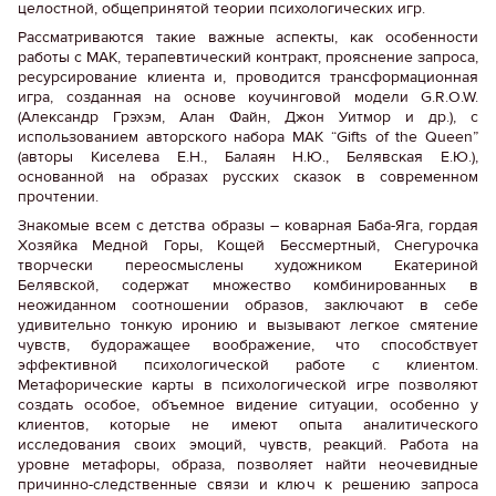
целостной, общепринятой теории психологических игр.
Рассматриваются такие важные аспекты, как особенности
работы с МАК, терапевтический контракт, прояснение запроса,
ресурсирование клиента и, проводится трансформационная
игра, созданная на основе коучинговой модели G.R.O.W.
(Александр Грэхэм, Алан Файн, Джон Уитмор и др.), с
использованием авторского набора МАК “Gifts of the Queen”
(авторы Киселева Е.Н., Балаян Н.Ю., Белявская Е.Ю.),
основанной на образах русских сказок в современном
прочтении.
Знакомые всем с детства образы – коварная Баба-Яга, гордая
Хозяйка Медной Горы, Кощей Бессмертный, Снегурочка
творчески переосмыслены художником Екатериной
Белявской, содержат множество комбинированных в
неожиданном соотношении образов, заключают в себе
удивительно тонкую иронию и вызывают легкое смятение
чувств, будоражащее воображение, что способствует
эффективной психологической работе с клиентом.
Метафорические карты в психологической игре позволяют
создать особое, объемное видение ситуации, особенно у
клиентов, которые не имеют опыта аналитического
исследования своих эмоций, чувств, реакций. Работа на
уровне метафоры, образа, позволяет найти неочевидные
причинно-следственные связи и ключ к решению запроса