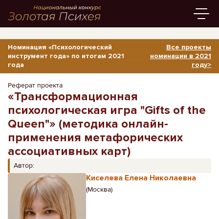
Номинация «Психологический
Все проекты
инструмент года» по итогам 2021
номинации в 2021
года
году>
Реферат проекта
«Трансформационная
психологическая игра "Gifts of the
Queen"» (методика онлайн-
применения метафорических
ассоциативных карт)
Автор:
Киселева Елена Николаевна
(Москва)