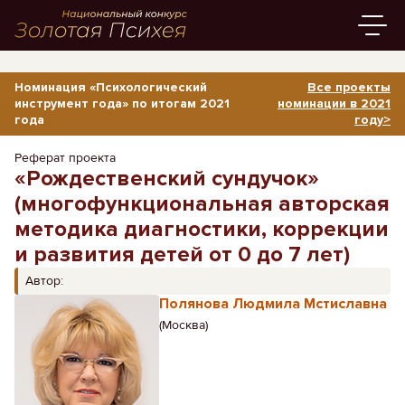
Номинация «Психологический
Все проекты
инструмент года» по итогам 2021
номинации в 2021
года
году>
Реферат проекта
«Рождественский сундучок»
(многофункциональная авторская
методика диагностики, коррекции
и развития детей от 0 до 7 лет)
Автор:
Полянова Людмила Мстиславна
(Москва)