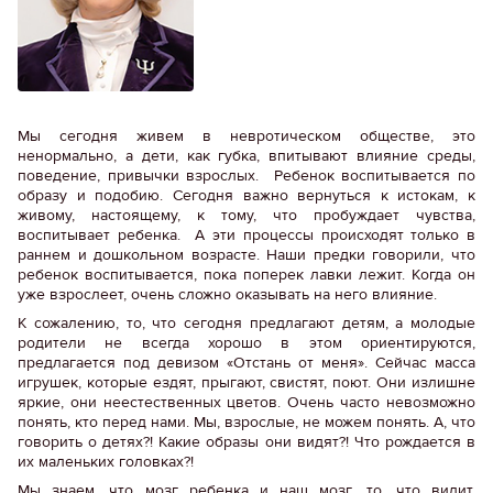
Мы сегодня живем в невротическом обществе, это
ненормально, а дети, как губка, впитывают влияние среды,
поведение, привычки взрослых. Ребенок воспитывается по
образу и подобию. Сегодня важно вернуться к истокам, к
живому, настоящему, к тому, что пробуждает чувства,
воспитывает ребенка. А эти процессы происходят только в
раннем и дошкольном возрасте. Наши предки говорили, что
ребенок воспитывается, пока поперек лавки лежит. Когда он
уже взрослеет, очень сложно оказывать на него влияние.
К сожалению, то, что сегодня предлагают детям, а молодые
родители не всегда хорошо в этом ориентируются,
предлагается под девизом «Отстань от меня». Сейчас масса
игрушек, которые ездят, прыгают, свистят, поют. Они излишне
яркие, они неестественных цветов. Очень часто невозможно
понять, кто перед нами. Мы, взрослые, не можем понять. А, что
говорить о детях?! Какие образы они видят?! Что рождается в
их маленьких головках?!
Мы знаем, что мозг ребенка и наш мозг, то, что видит,