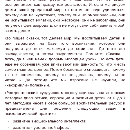
воспринимает, как правду, как реальность. И, если мы рисуем
детям такой уродливый мир, то потом не надо удивляться,
почему они не чувствуют, почему они не эмоциональны, они
не испытывают эмпатии, они жестокие, они не заботливы, они
не умеют фантазировать, они не могут сами себя занять игрой,
занять делом.
Кто пишет сказки, тот делает мир. Мы воспитываем детей, и
они вырастают на базе того воспитания, которое они
получили до пяти, максимум до семи лет. До пяти лет
закладывается, а потом закрепляется. Помните: «Сказка –
ложь, да в ней намек, добрым молодцам урок». То есть дети,
еще не осознавая, уже впитывают как данность то, что и есть
самое главное, ценное. Потом бесполезно спрашивать, почему
ты не понимаешь, почему ты не делаешь, почему ты не
читаешь. Да потому что мы взрослые не научили, не
«накормили» полезным.
«Рождественский сундучок» многофункциональная авторская
методика диагностики, коррекции и развития детей от 0 до 7
лет. Методика несет в себе большой воспитательный ресурс и
предназначена для решения следующих задач в
психологической практике:
развитие эмоционального интеллекта;
развитие чувственной сферы;