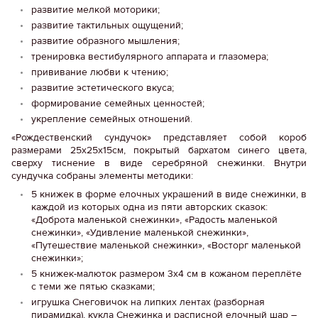
развитие мелкой моторики;
развитие тактильных ощущений;
развитие образного мышления;
тренировка вестибулярного аппарата и глазомера;
прививание любви к чтению;
развитие эстетического вкуса;
формирование семейных ценностей;
укрепление семейных отношений.
«Рождественский сундучок» представляет собой короб
размерами 25х25х15см, покрытый бархатом синего цвета,
сверху тиснение в виде серебряной снежинки. Внутри
сундучка собраны элементы методики:
5 книжек в форме елочных украшений в виде снежинки, в
каждой из которых одна из пяти авторских сказок:
«Доброта маленькой снежинки», «Радость маленькой
снежинки», «Удивление маленькой снежинки»,
«Путешествие маленькой снежинки», «Восторг маленькой
снежинки»;
5 книжек-малюток размером 3х4 см в кожаном переплёте
с теми же пятью сказками;
игрушка Снеговичок на липких лентах (разборная
пирамидка), кукла Снежинка и расписной елочный шар –