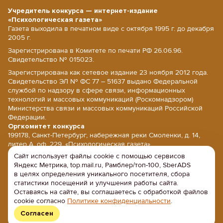
Учредитель конкурса — интернет-издание
«Психологическая газета»
Газета выходила в печатном виде с октября 1995 г. до декабря
2005 г.
Зарегистрирована в Комитете по печати РФ 26.06.96.
Свидетельство № 015023.
Зарегистрирована как сетевое издание 23 ноября 2012 года.
Свидетельство ЭЛ № ФС 77 – 51637 выдано Федеральной
службой по надзору в сфере связи, информационных
технологий и массовых коммуникаций (Роскомнадзором)
Министерства связи и массовых коммуникаций Российской
Федерации.
Оргкомитет конкурса
199178, Санкт-Петербург, набережная реки Смоленки, д. 14,
литер А, оф. 229, «Психологическая газета».
Сайт использует файлы cookie с помощью сервисов
E-mail: psy@psy.su; сайт: www.psy.su
Яндекс Метрика, top.mail.ru, Рамблер/топ-100, SberADS
Напишите нам
в целях определения уникального посетителя, сбора
Политика конфиденциальности
статистики посещений и улучшения работы сайта.
Оставаясь на сайте, вы соглашаетесь с обработкой файлов
Положение об обработке персональных данных
cookie согласно
Политике конфиденциальности
.
Согласен