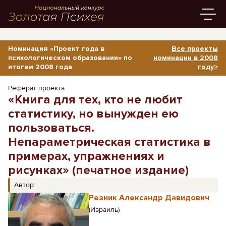
Номинация «Проект года в
Все проекты
психологическом образовании» по
номинации в 2008
итогам 2008 года
году>
Реферат проекта
«Книга для тех, кто не любит
статистику, но вынужден ею
пользоваться.
Непараметрическая статистика в
примерах, упражнениях и
рисунках» (печатное издание)
Автор:
Резник Александр Давидович
(Израиль)