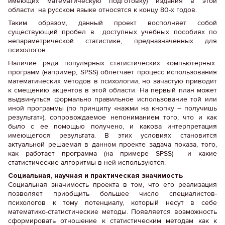
имеющих математическую подготовку) издания в этой
области на русском языке относятся к концу 80-х годов.
Таким образом, данный проект восполняет собой
существующий пробел в доступных учебных пособиях по
непараметрической статистике, предназначенных для
психологов.
Наличие ряда популярных статистических компьютерных
программ (например, SPSS) облегчает процесс использования
математических методов в психологии, но зачастую приводит
к смещению акцентов в этой области. На первый план может
выдвинуться формально правильное использование той или
иной программы (по принципу «нажми на кнопку – получишь
результат»), сопровождаемое непониманием того, что и как
было с ее помощью получено, и какова интерпретация
имеющегося результата. В этих условиях становится
актуальной решаемая в данном проекте задача показа, того,
как работает программа (на примере SPSS) и какие
статистические алгоритмы в ней используются.
Социальная, научная и практическая значимость
Социальная значимость проекта в том, что его реализация
позволяет приобщить большее число специалистов-
психологов к тому потенциалу, который несут в себе
математико-статистические методы. Появляется возможность
сформировать отношение к статистическим методам как к