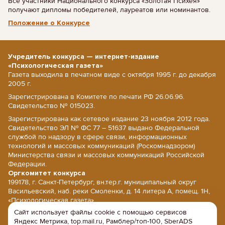
Все участники Национального конкурса «Золотая Психея»
получают дипломы победителей, лауреатов или номинантов.
Положение о Конкурсе
Учредитель конкурса — интернет-издание
«Психологическая газета»
Газета выходила в печатном виде с октября 1995 г. до декабря
2005 г.
Зарегистрирована в Комитете по печати РФ 26.06.96.
Свидетельство № 015023.
Зарегистрирована как сетевое издание 23 ноября 2012 года.
Свидетельство ЭЛ № ФС 77 – 51637 выдано Федеральной
службой по надзору в сфере связи, информационных
технологий и массовых коммуникаций (Роскомнадзором)
Министерства связи и массовых коммуникаций Российской
Федерации.
Оргкомитет конкурса
199178, г. Санкт-Петербург, вн.тер.г. муниципальный округ
Васильевский, наб. реки Смоленки, д. 14 литера А, помещ. 1Н,
«Психологическая газета».
Сайт использует файлы cookie с помощью сервисов
E-mail: psy@psy.su; сайт: www.psy.su
Яндекс Метрика, top.mail.ru, Рамблер/топ-100, SberADS