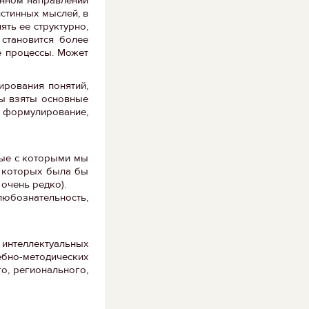
истинных мыслей, в
ять ее структурно,
 становится более
е процессы. Может
ирования понятий,
мы взяты основные
, формулирование,
слые с которыми мы
я которых была бы
очень редко).
любознательность,
интеллектуальных
ебно-методических
о, регионального,