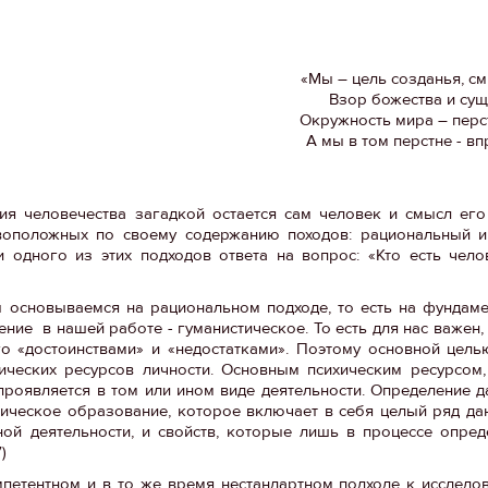
«Мы – цель созданья, с
Взор божества и сущ
Окружность мира – перс
А мы в том перстне - в
ия человечества загадкой остается сам человек и смысл его
воположных по своему содержанию походов: рациональный и
и одного из этих подходов ответа на вопрос: «Кто есть чел
 основываемся на рациональном подходе, то есть на фундам
ние в нашей работе - гуманистическое. То есть для нас важен,
его «достоинствами» и «недостатками». Поэтому основной цел
ических ресурсов личности. Основным психическим ресурсом,
 проявляется в том или ином виде деятельности. Определение д
тическое образование, которое включает в себя целый ряд да
ой деятельности, и свойств, которые лишь в процессе опре
)
петентном и в то же время нестандартном подходе к исследо