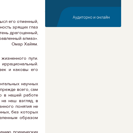
мысл его отменный,
ность зрящих глаз
тень драгоценный,
правленный алмаз».
Омар Хайям.
 жизненного пути.
 иррациональный.
овек и каковы его
ентальных научных
 прежде всего, сам
ью в нашей работе
 на наш взгляд, в
анного понятия не
нных, без которых
деленным образом
ванию психических