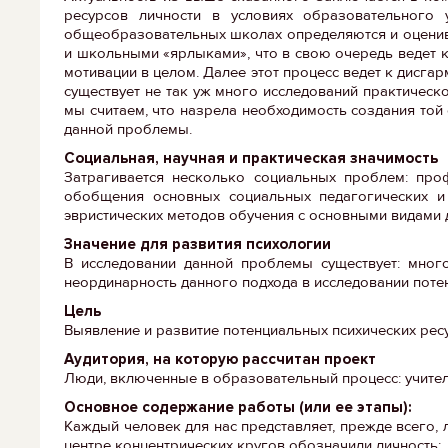
ресурсов личности в условиях образовательного
общеобразовательных школах определяются и оцениваю
и школьными «ярлыками», что в свою очередь ведет 
мотивации в целом. Далее этот процесс ведет к дисг
существует не так уж много исследований практическ
мы считаем, что назрела необходимость создания то
данной проблемы.
Социальная, научная и практическая значимость
Затрагивается несколько социальных проблем: про
обобщения основных социальных педагогических и
эвристических методов обучения с основными видами д
Значение для развития психологии
В исследовании данной проблемы существует: много
неординарность данного подхода в исследовании поте
Цель
Выявление и развитие потенциальных психических ресу
Аудитория, на которую рассчитан проект
Люди, включенные в образовательный процесс: учителя,
Основное содержание работы (или ее этапы):
Каждый человек для нас представляет, прежде всего, лич
центре концентрических кругов обозначили личность: