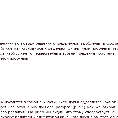
знания» по поводу решения определенной проблемы (в форме
м ближе мы становимся к решению той или иной проблемы, те
ис.2 изображен тот единственный вариант решения проблемы,
 этой проблемы:
рсы» находятся в самой личности, и чем дальше удаляется круг о
сть по осознанию данного ресурса. (рис.3.) Как же открыть
го развития? На рис.4 мы видим, что этому способствует наш
зкие: родители. Далее второй круг – это друзья, учителя, одн