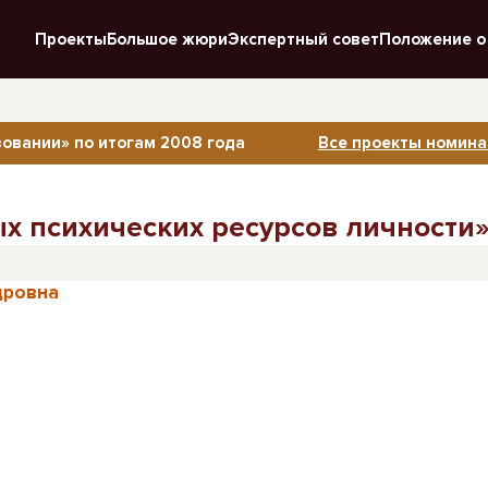
Проекты
Большое жюри
Экспертный совет
Положение о
овании» по итогам 2008 года
Все проекты номина
 психических ресурсов личности» 
дровна