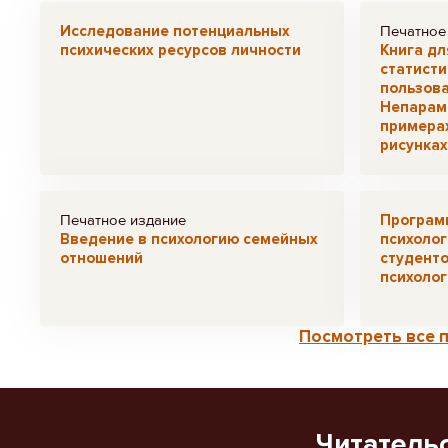
Исследование потенциальных
Печатное
психических ресурсов личности
Книга дл
статисти
пользова
Непараме
примерах
рисунках
Печатное издание
Програм
Введение в психологию семейных
психоло
отношений
студенто
психоло
Посмотреть все 
Читатель