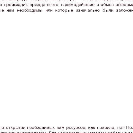
в происходит, прежде всего, взаимодействие и обмен инфор
ые нам необходимы или которые изначально были заложен
в открытии необходимых нам ресурсов, как правило, нет. По
ктическим психологам. Для нас основным методом работы в д