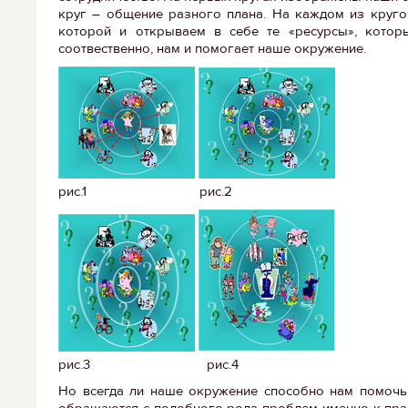
круг – общение разного плана. На каждом из круго
которой и открываем в себе те «ресурсы», котор
соотвественно, нам и помогает наше окружение.
рис.1 рис.2
рис.3 рис.4
Но всегда ли наше окружение способно нам помочь 
обращаются с подобного рода проблем именно к пра