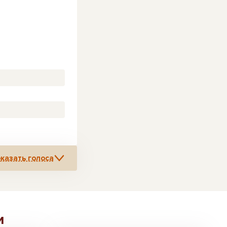
казать голоса
и