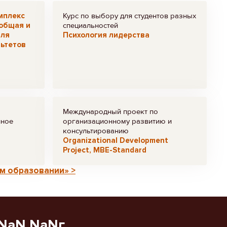
мплекс
Курс по выбору для студентов разных
 общая и
специальностей
для
Психология лидерства
ьтетов
Международный проект по
нное
организационному развитию и
консультированию
Organizational Development
Project, MBE-Standard
м образовании» >
NaN NaNг.