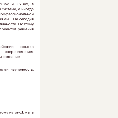
ВУЗах и СУЗах, в
системе, а иногда
 профессиональной
дицам. На сегодня
личности. Поэтому
вариантов решения
ействии; попытка
; «переплетение»
ьтирование.
алая изученность;
тому на рис.1, мы в