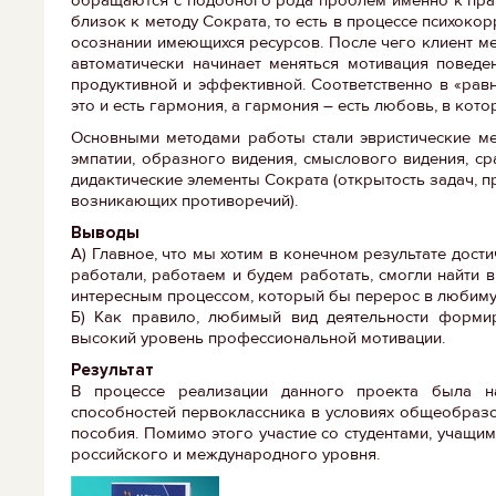
близок к методу Сократа, то есть в процессе психоко
осознании имеющихся ресурсов. После чего клиент мен
автоматически начинает меняться мотивация поведен
продуктивной и эффективной. Соответственно в «равн
это и есть гармония, а гармония – есть любовь, в ко
Основными методами работы стали эвристические мет
эмпатии, образного видения, смыслового видения, ср
дидактические элементы Сократа (открытость задач, 
возникающих противоречий).
Выводы
А) Главное, что мы хотим в конечном результате дости
работали, работаем и будем работать, смогли найти 
интересным процессом, который бы перерос в любимую
Б) Как правило, любимый вид деятельности формиру
высокий уровень профессиональной мотивации.
Результат
В процессе реализации данного проекта была на
способностей первоклассника в условиях общеобраз
пособия. Помимо этого участие со студентами, учащи
российского и международного уровня.