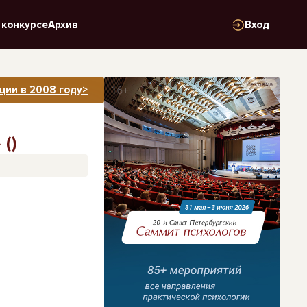
 конкурсе
Архив
Вход
Реклама
ции в 2008 году>
()