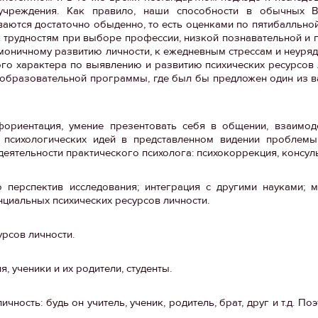
 учреждения. Как правило, наши способности в обычных 
тся достаточно обыденно, то есть оценками по пятибалльной 
к трудностям при выборе профессии, низкой познавательной и
армоничному развитию личности, к ежедневным стрессам и неуря
ого характера по выявлению и развитию психических ресурсов 
й образовательной программы, где был бы предложен один из 
фориентация, умение презентовать себя в общении, взаимод
 психологических идей в представленном видении проблемы
еятельности практического психолога: психокоррекция, консул
 перспектив исследования; интеграция с другими науками; м
нциальных психических ресурсов личности.
рсов личности.
 ученики и их родители, студенты.
ность: будь он учитель, ученик, родитель, брат, друг и т.д. Поэ