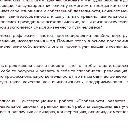
ррекции, консультирования клиенту помогаем в «рождении» его 
яет свое отношение к собственной деятельности, начинает мен
ия, заинтересованность к делу и, как правило, деятельность
овесие» приходят как психологические, так и физиологически
торой заключается смысл жизненного пути человека?
оды: рефлексии, гипотез, прогнозирования, ошибок, констру
авнения, исследования и т.д. Помимо этого в основе програм
привлечение собственного опыта, ирония, уличающая в незнании
чь в реализации своего проекта – это то, чтобы те дети, взро
в себе те ресурсы и развить в себе те способности, реализаци
 профессиональную деятельность (что на сегодня встречается 
ет такие качества как инициативность, предприимчивость, 
писана диссертационная работа «Особенности развития 
овательной школы», в рамках данной работы выпущены два уч
мися в различных семинарах, конференциях, олимпиадах местног