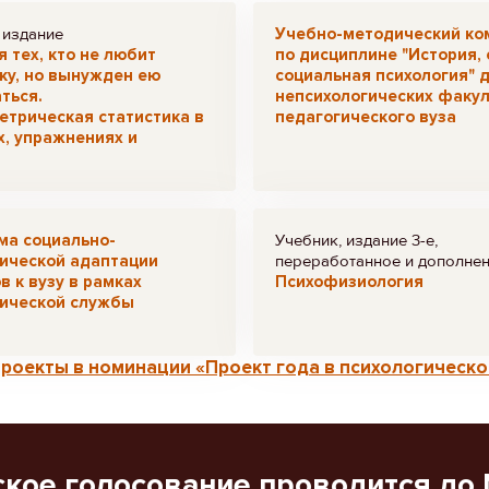
 издание
Учебно-методический ко
я тех, кто не любит
по дисциплине "История,
ку, но вынужден ею
социальная психология" 
ться.
непсихологических факул
трическая статистика в
педагогического вуза
, упражнениях и
ма социально-
Учебник, издание 3-е,
гической адаптации
переработанное и дополне
в к вузу в рамках
Психофизиология
гической службы
проекты в номинации «Проект года в психологическо
ское голосование проводится до 