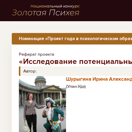
Номинация «Проект года в психологическом образ
Реферат проекта
«Исследование потенциальных
Автор:
Шурыгина Ирина Алексан
(Улан-Удэ)