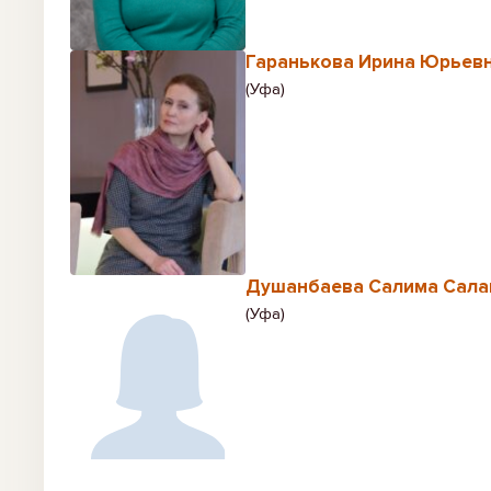
Гаранькова Ирина Юрьев
(Уфа)
Душанбаева Салима Сала
(Уфа)