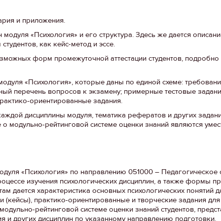
сария и приложения.
 модуля «Психология» и его структура. Здесь же дается описани
тудентов, как кейс-метод и эссе.
озможных форм промежуточной аттестации студентов, подробн
модуля «Психология», которые даны по единой схеме: требовани
ый перечень вопросов к экзамену; примерные тестовые задания
практико-ориентированные задания.
каждой дисциплины модуля, тематика рефератов и других задан
е о модульно-рейтинговой системе оценки знаний являются уме
одуля «Психология» по направлению 051000 – Педагогическое 
оцессе изучения психологических дисциплин, а также формы п
там дается характеристика основных психологических понятий д
 (кейсы), практико-ориентированные и творческие задания для
одульно-рейтинговой системе оценки знаний студентов, предст
ия и других дисциплин по указанному направлению подготовки.