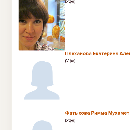
(Уфа)
Плеханова Екатерина Але
(Уфа)
Фатыхова Римма Мухамет
(Уфа)