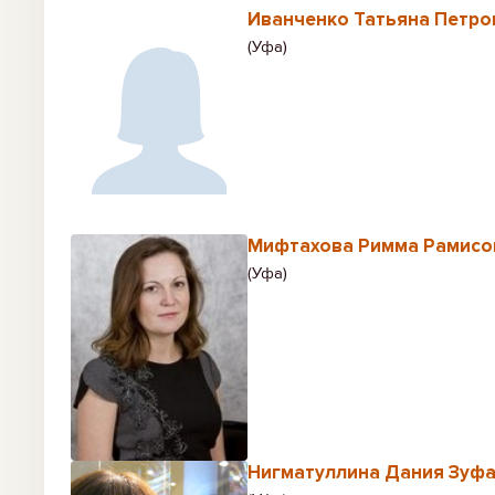
Иванченко Татьяна Петро
(Уфа)
Мифтахова Римма Рамисо
(Уфа)
Нигматуллина Дания Зуф