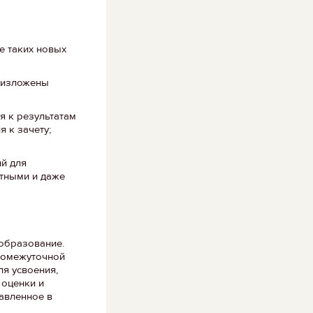
е таких новых
о изложены
я к результатам
 к зачету;
ий для
стными и даже
образование.
ромежуточной
ля усвоения,
 оценки и
авленное в