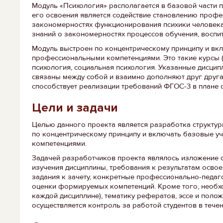
Модуль «Психология» располагается в базовой части
его освоения является содействие становлению профе
закономерностях функционирования психики человека 
знаний о закономерностях процессов обучения, воспи
Модуль выстроен по концентрическому принципу и вк
профессиональными компетенциями. Это такие курсы (д
психология, социальная психология. Указанные дисци
связаны между собой и взаимно дополняют друг друга
способствует реализации требований ФГОС-3 в плане
Цели и задачи
Целью данного проекта является разработка структу
по концентрическому принципу и включать базовые у
компетенциями.
Задачей разработчиков проекта являлось изложение с
изучения дисциплины, требования к результатам осво
задания к зачету, конкретные профессионально-педаго
оценки формируемых компетенций. Кроме того, необхо
каждой дисциплине), тематику рефератов, эссе и поло
осуществляется контроль за работой студентов в тече