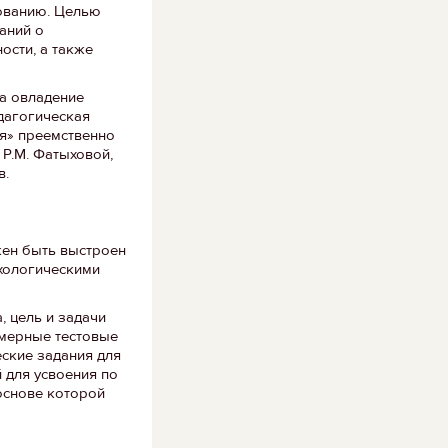
зованию. Целью
аний о
ости, а также
а овладение
едагогическая
ия» преемственно
Р.М. Фатыховой,
в.
жен быть выстроен
хологическими
, цель и задачи
имерные тестовые
еские задания для
 для усвоения по
 основе которой