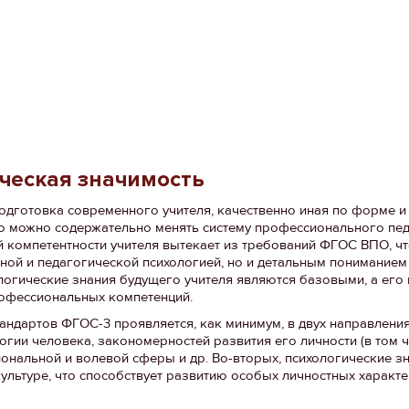
ическая значимость
подготовка современного учителя, качественно иная по форме 
го можно содержательно менять систему профессионального пе
 компетентности учителя вытекает из требований ФГОС ВПО, чт
тной и педагогической психологией, но и детальным пониманием
ологические знания будущего учителя являются базовыми, а его
офессиональных компетенций.
андартов ФГОС-3 проявляется, как минимум, в двух направления
гии человека, закономерностей развития его личности (в том ч
иональной и волевой сферы и др. Во-вторых, психологические з
ультуре, что способствует развитию особых личностных характе