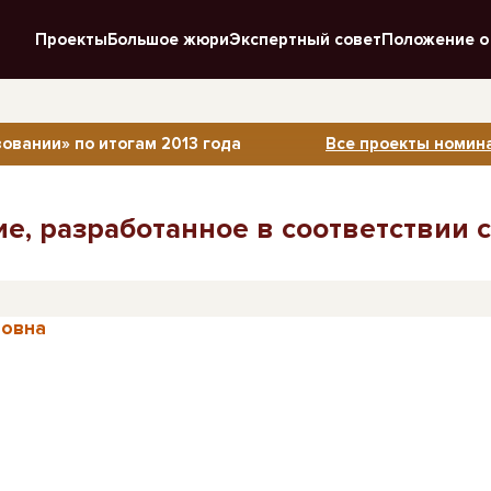
Проекты
Большое жюри
Экспертный совет
Положение о
овании» по итогам 2013 года
Все проекты номина
е, разработанное в соответствии с
товна