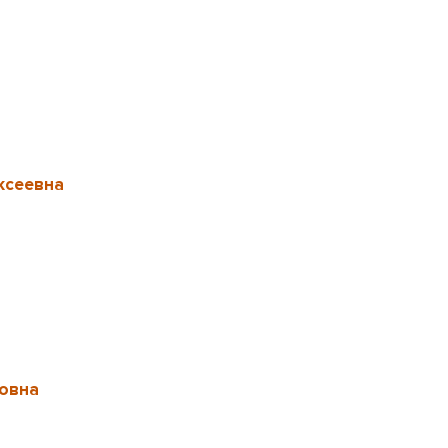
ксеевна
овна