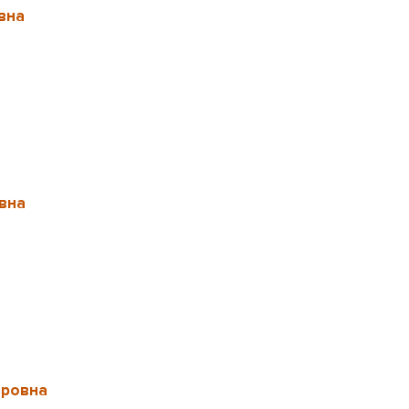
вна
вна
аровна