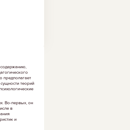
и содержанию,
дагогического
о предполагает
 сущности теорий
 психологические
х. Во-первых, он
исле в
нания
ристик и