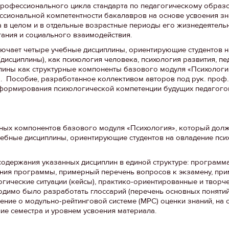
 профессионального цикла стандарта по педагогическому обра
ссиональной компетентности бакалавров на основе усвоения зн
в целом и в отдельные возрастные периоды его жизнедеятельн
тания и социального взаимодействия.
лючает четыре учебные дисциплины, ориентирующие студентов н
исциплины), как психология человека, психология развития, п
плины как структурные компоненты базового модуля «Психолог
. Пособие, разработанное коллективом авторов под рук. проф. 
 формирования психологической компетенции будущих педагого
рных компонентов базового модуля «Психология», который дол
чебные дисциплины, ориентирующие студентов на овладение пси
одержания указанных дисциплин в единой структуре: программа
ения программы, примерный перечень вопросов к экзамену, пр
гические ситуации (кейсы), практико-ориентированные и творч
димо было разработать глоссарий (перечень основных понятий
жение о модульно-рейтинговой системе (МРС) оценки знаний, на
ние семестра и уровнем усвоения материала.