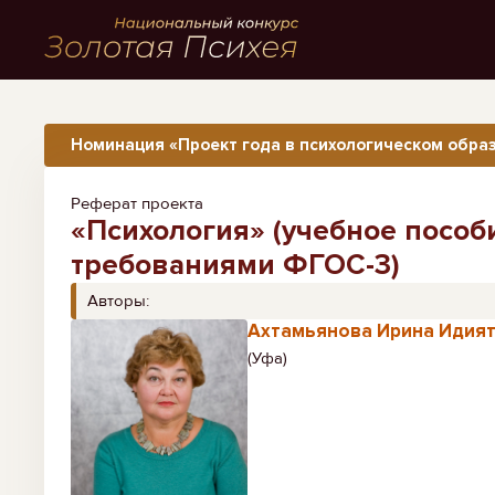
Номинация «Проект года в психологическом образ
Реферат проекта
«Психология» (учебное пособи
требованиями ФГОС-3)
Авторы:
Ахтамьянова Ирина Идия
(Уфа)