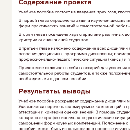
Содержание проекта
Учебное пособие состоит из введения, трех глав, глос
В первой главе определены задачи изучения дисциплин
форм практических занятий и самостоятельной работы с
Вторая глава посвящена характеристике различных в
критерии оценки знаний студентов.
В третьей главе изложено содержание всех дисциплин 
освоения дисциплины; программа дисциплины; примерн
профессионально-педагогические ситуации (кейсы) и 
Приложение включает в себя глоссарий для усвоения 
самостоятельной работы студентов, а также положени
необходимыми в данном пособии.
Результаты, выводы
Учебное пособие раскрывает содержание дисциплин м
Указывается перечень формируемых компетенций в пр
аттестации и критерии оценки знаний. В помощь студен
конкретные профессионально-педагогические ситуации
самооценки формируемых компетенций. Положение о м
пособии, может быть использовано в процессе изучен