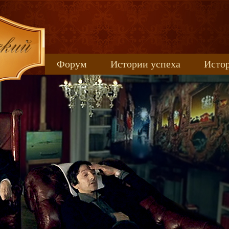
Форум
Истории успеха
Истор
Книжные новинки
uspeh_2017