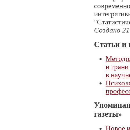
современно
интегратив
"Статистич
Создано 21
Статьи и 
Методол
и грани
в научн
Психоло
профес
Упоминан
газеты»
Новое и