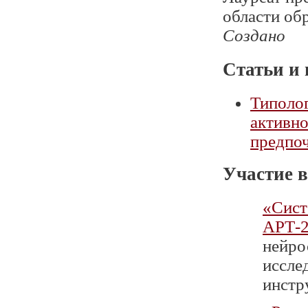
области обр
Создано
Статьи и 
Типолог
активно
предпо
Участие в
«Сист
АРТ-2
нейро
иссле
инстру