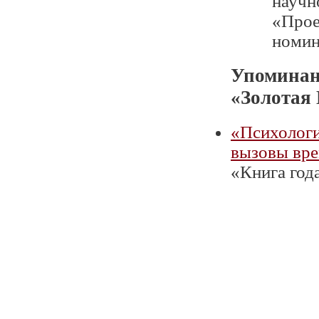
научн
«Проек
номин
Упоминан
«Золотая
«Психологи
вызовы вр
«Книга года