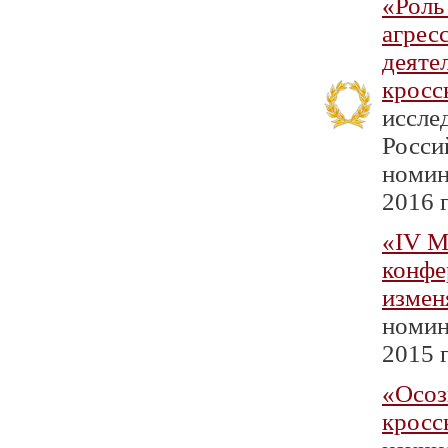
«Роль
агрес
деяте
кросс
иссле
Росси
номин
2016 г
«IV М
конфе
измен
номин
2015 г
«Осоз
кросс