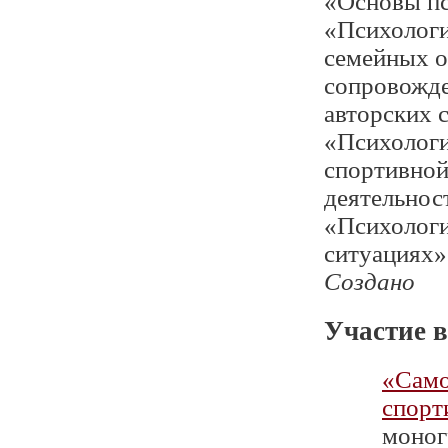
«Основы пс
«Психологи
семейных о
сопровожде
авторских 
«Психологи
спортивной
деятельнос
«Психологи
ситуациях»
Создано
Участие в
«Само
спорт
моног