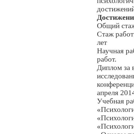
психологич
достижений
Достижени
Общий стаж
Стаж работы
лет
Научная ра
работ.
Диплом за 
исследован
конференци
апреля 2014
Учебная ра
«Психологи
«Психологи
«Психологи