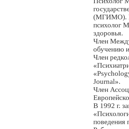
Психолог М
государств
(МГИМО). И
психолог М
здоровья.
Член Межд
обучению 
Член редко
«Психиатри
«Psychology
Journal».
Член Ассоц
Европейско
В 1992 г. 
«Психологи
поведения 