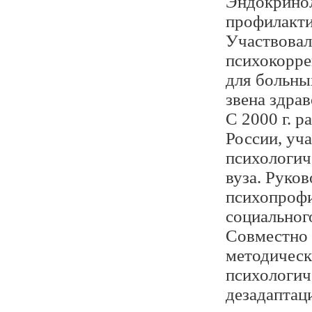
Эндокринол
профилакти
Участвовал
психокорре
для больны
звена здра
С 2000 г. 
России, уч
психологич
вуза. Руко
психопрофи
социальног
Совместно 
методическ
психологич
дезадаптац