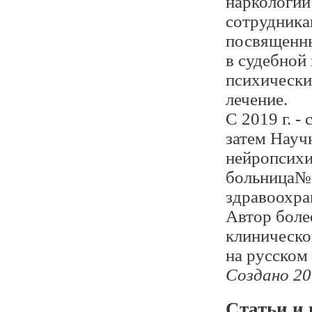
наркологии 
сотрудника
посвященны
в судебной
психически
лечение.
С 2019 г. -
затем Науч
нейропсихи
больница№1
здравоохра
Автор боле
клиническо
на русском 
Создано 20
Статьи и 