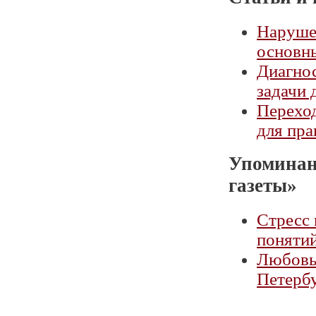
Наруше
основн
Диагно
задачи 
Переход
для пра
Упоминан
газеты»
Стресс 
поняти
Любовь 
Петербу