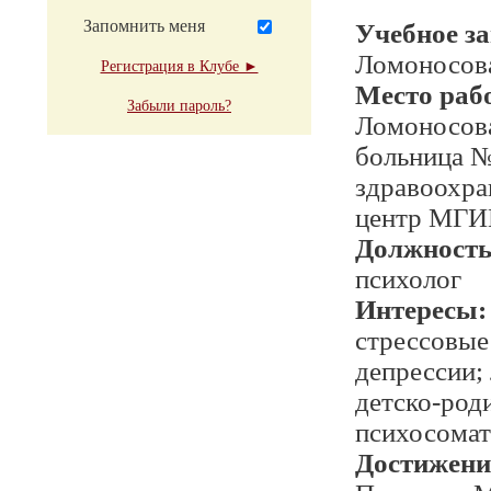
Запомнить меня
Учебное з
Ломоносов
Регистрация в Клубе ►
Место раб
Забыли пароль?
Ломоносова
больница №
здравоохра
центр МГ
Должност
психолог
Интересы:
стрессовые
депрессии;
детско-род
психосомат
Достижени